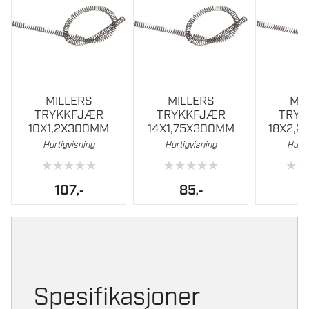
MILLERS
MILLERS
MI
TRYKKFJÆR
TRYKKFJÆR
TRY
10X1,2X300MM
14X1,75X300MM
18X2,
Hurtigvisning
Hurtigvisning
Hurti
★
★
★
★
★
★
★
★
★
★
★
★
107
85
,-
,-
Spesifikasjoner