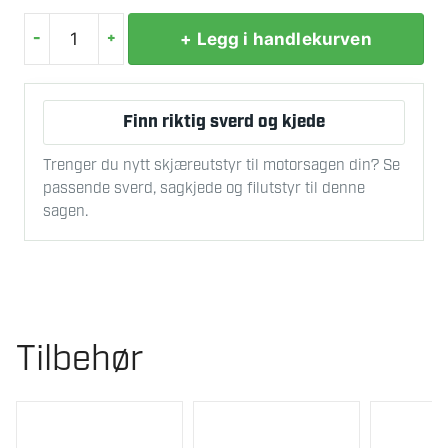
-
+
+ Legg i handlekurven
MILLERS
TRYKKFJÆR
12X1,25X300MM
Finn riktig sverd og kjede
antall
Trenger du nytt skjæreutstyr til motorsagen din? Se
passende sverd, sagkjede og filutstyr til denne
sagen.
Tilbehør