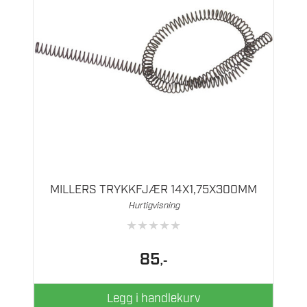
MILLERS TRYKKFJÆR 14X1,75X300MM
Hurtigvisning
★
★
★
★
★
85
,-
Legg i handlekurv