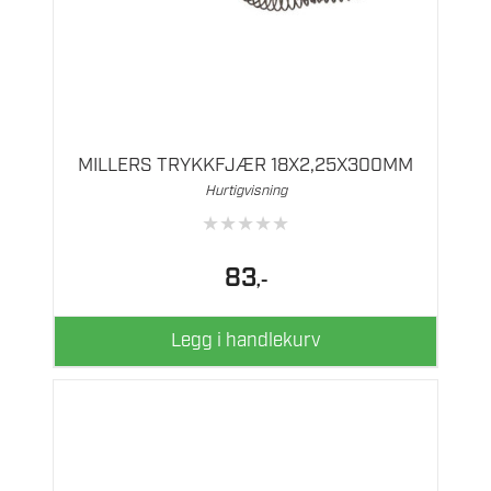
MILLERS TRYKKFJÆR 18X2,25X300MM
Hurtigvisning
★
★
★
★
★
83
,-
Legg i handlekurv