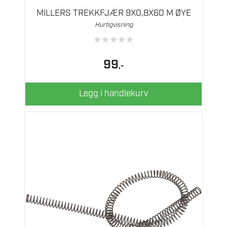
MILLERS TREKKFJÆR 9X0,8X60 M ØYE
Hurtigvisning
★
★
★
★
★
99
,-
Legg i handlekurv