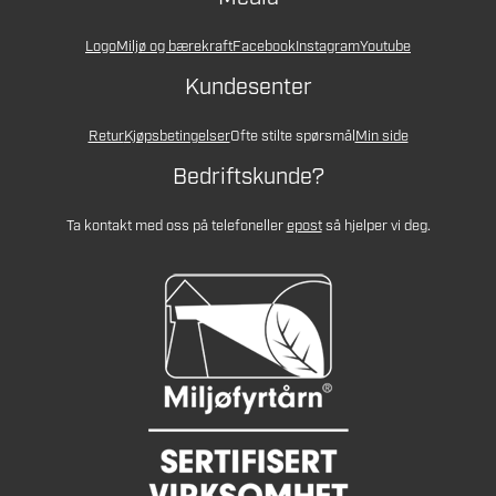
Logo
Miljø og bærekraft
Facebook
Instagram
Youtube
Kundesenter
Retur
Kjøpsbetingelser
Ofte stilte spørsmål
Min side
Bedriftskunde?
Ta kontakt med oss på telefon
eller
epost
så hjelper vi deg.