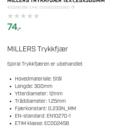
MILLERS TRYKKFJÆR 12X1,25X300MM
400090189
· EAN: 7325920005960
★
★
★
★
★
74
,-
MILLERS Trykkfjær
Spiral Trykkfjæren er ubehandlet
Hovedmateriale: Stål
Lengde: 300mm
Ytterdiameter: 12mm
Tråddiameter: 1.25mm
Fjærkonstant: 0.233N_MM
EN-standard: EN10270-1
ETIM klasse: EC002458