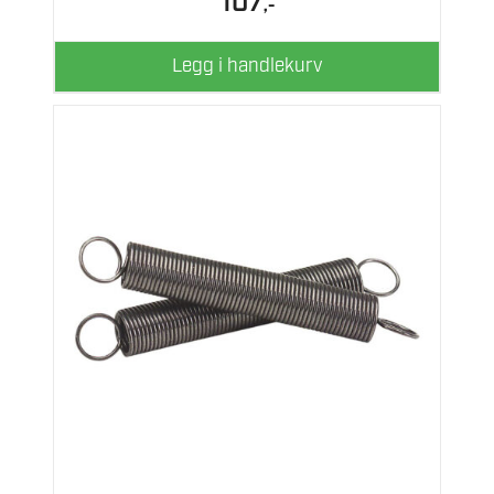
107
,-
Legg i handlekurv