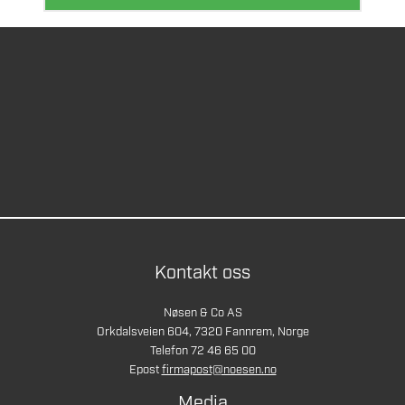
Kontakt oss
Nøsen & Co AS
Orkdalsveien 604, 7320 Fannrem, Norge
Telefon 72 46 65 00
Epost
firmapost@noesen.no
Media