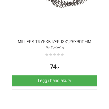
MILLERS TRYKKFJÆR 12X1,25X300MM
Hurtigvisning
★
★
★
★
★
74
,-
Legg i handlekurv