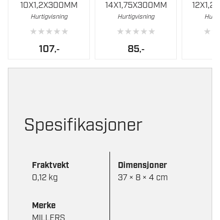
10X1,2X300MM
14X1,75X300MM
12X1,
Hurtigvisning
Hurtigvisning
Hurti
★
★
★
★
★
★
★
★
★
★
★
★
107
85
,-
,-
Spesifikasjoner
Fraktvekt
Dimensjoner
0,12 kg
37 × 8 × 4 cm
Merke
MILLERS