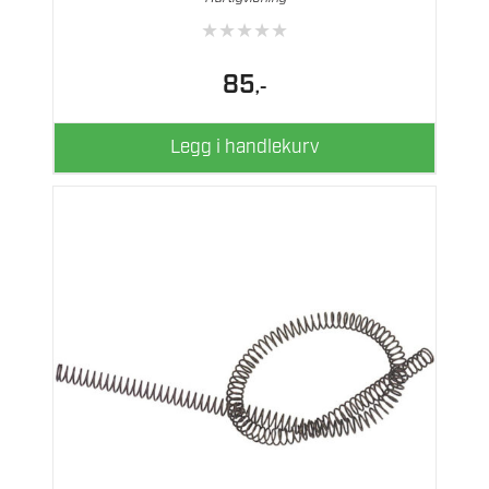
★
★
★
★
★
85
,-
Legg i handlekurv