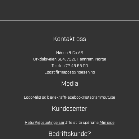
Kontakt oss
Nøsen & Co AS
Orkdalsveien 604, 7320 Fannrem, Norge
Telefon 72 46 65 00
Epost
firmapost@noesen.no
Media
Logo
Miljø og bærekraft
Facebook
Instagram
Youtube
Kundesenter
Retur
Kjøpsbetingelser
Ofte stilte spørsmål
Min side
Bedriftskunde?