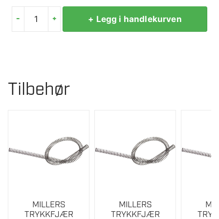
-
+
+ Legg i handlekurven
MILLERS
TRYKKFJÆR
8X0,9X300MM
antall
Tilbehør
MILLERS
MILLERS
MI
TRYKKFJÆR
TRYKKFJÆR
TRY