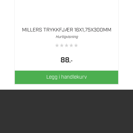
MILLERS TRYKKFJÆR 16X1,75X300MM
Hurtigvisning
★
★
★
★
★
88
,-
Legg i handlekurv