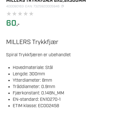
MILLERS TRYKKFJÆR 8X0,9X300MM
400090163
· EAN: 7325920005946
★
★
★
★
★
60
,-
MILLERS Trykkfjær
Spiral Trykkfjæren er ubehandlet
Hovedmateriale: Stål
Lengde: 300mm
Ytterdiameter: 8mm
Tråddiameter: 0.9mm
Fjærkonstant: 0.148N_MM
EN-standard: EN10270-1
ETIM klasse: EC002458