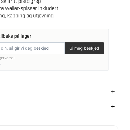
klifritt pistolgrep
re Weller-spisser inkludert
ing, kapping og utjevning
ilbake på lager
Gi meg beskjed
gervarsel.
.
så etter kjøpet.