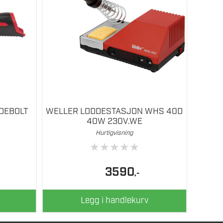
DDEBOLT
WELLER LODDESTASJON WHS 40D
40W 230V.WE
Hurtigvisning
★
★
★
★
★
3590
,-
Legg i handlekurv