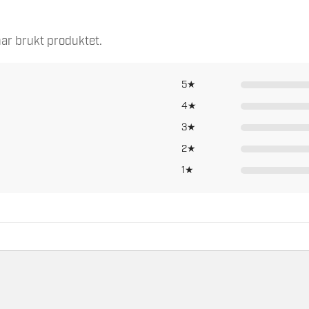
230
485 °C
ar brukt produktet.
6 s
5★
4★
3★
2★
1★