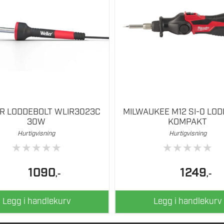
R LODDEBOLT WLIR3023C
MILWAUKEE M12 SI-0 LO
30W
KOMPAKT
Hurtigvisning
Hurtigvisning
★
★
★
★
★
★
★
★
★
★
1090
1249
,-
,-
Legg i handlekurv
Legg i handlekurv