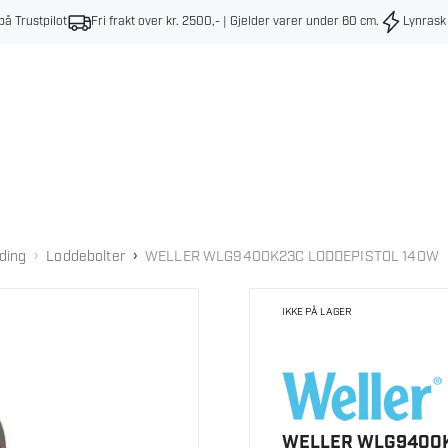
på Trustpilot
Fri frakt over kr. 2500,- | Gjelder varer under 60 cm
.
Lynrask
›
›
ding
Loddebolter
WELLER WLG9400K23C LODDEPISTOL 140W
IKKE PÅ LAGER
WELLER WLG9400K