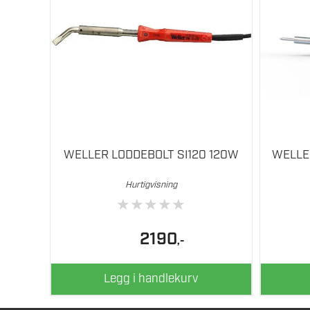
WELLER LODDEBOLT SI120 120W
WELLE
Hurtigvisning
★
★
★
★
★
2190
,-
Legg i handlekurv