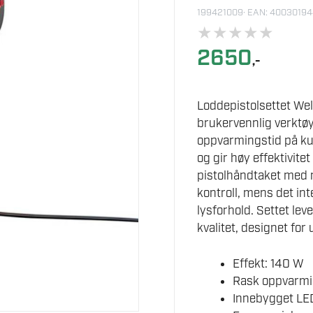
199421009
· EAN: 4003019
★
★
★
★
★
2650
,-
Loddepistolsettet We
brukervennlig verktøy
oppvarmingstid på kun
og gir høy effektivite
pistolhåndtaket med 
kontroll, mens det int
lysforhold. Settet lev
kvalitet, designet for
Effekt: 140 W
Rask oppvarmin
Innebygget LED