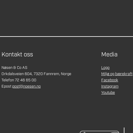
Kontakt oss
Media
Nøsen & Co AS
Logo
Orkdalsveien 604, 7320 Fannrem, Norge
Miljø og bærekraft
Telefon 72 46 65 00
Facebook
Epost
post@noesen.no
Instagram
Youtube