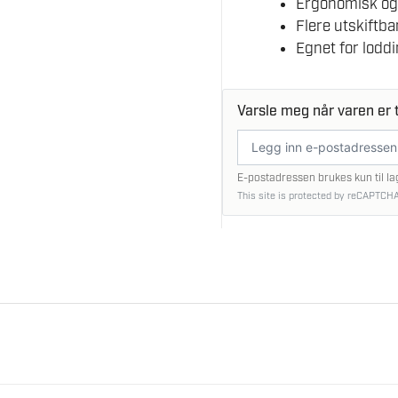
Ergonomisk og s
Flere utskiftba
Egnet for lodd
Varsle meg når varen er t
E-
postadresse
E-postadressen brukes kun til la
This site is protected by reCAPTCHA
140 W
. Hos oss får du trygg handel, god rådgivning og oppfølging og
1,4 kg