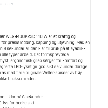
445080
ller WLG9400K23C 140 W er et kraftig og
 for presis lodding, kapping og utjevning. Med en
 6 sekunder er den klar til bruk på et øyeblikk,
t i alle typer arbeid. Det formsprøytede
mykt, ergonomisk grep sørger for komfort og
egrerte LED-lyset gir god sikt selv under dårlige
eres med flere originale Weller-spisser av høy
 ulike bruksområder.
g – klar på 6 sekunder
-lys for bedre sikt