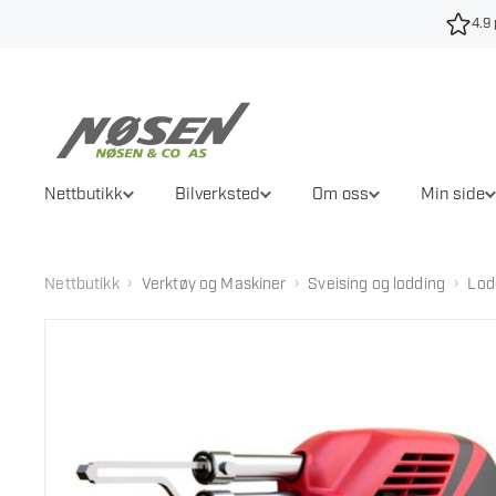
Hopp
4.9 
til
innhold
Nettbutikk
Bilverksted
Om oss
Min side
›
›
›
Nettbutikk
Verktøy og Maskiner
Sveising og lodding
Lod