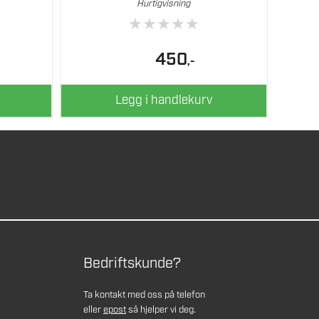
Hurtigvisning
★
★
★
★
★
elig
åværende
450
,-
is
:
9.
Legg i handlekurv
Bedriftskunde?
Ta kontakt med oss på telefon
eller
epost
så hjelper vi deg.