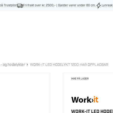
på Trustpilot
Fri frakt over kr. 2500,- | Gjelder varer under 60 cm
.
Lynrask
›
 og hodelykter
WORK-IT LED HODELYKT 1200 mAh OPPLADBAR
IKKE PÅ LAGER
WORK-IT LED HODE