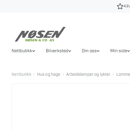
Hopp
4.9 
til
innhold
Nettbutikk
Bilverksted
Om oss
Min side
›
›
›
Nettbutikk
Hus og hage
Arbeidslamper og lykter
Lomme-