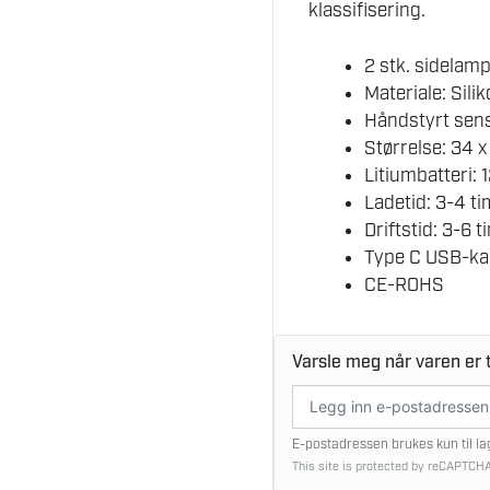
klassifisering.
2 stk. sidelam
Materiale: Sili
Håndstyrt sens
Størrelse: 34 x
Litiumbatteri:
Ladetid: 3-4 t
Driftstid: 3-6 t
Type C USB-kab
CE-ROHS
Varsle meg når varen er t
E-
postadresse
E-postadressen brukes kun til la
This site is protected by reCAPTCHA