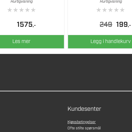
Hurtigvisning
Hurtigvisning
★
★
★
★
★
★
★
★
★
★
Opprinn
N
1575
249
199
,-
,-
pris
pr
var:
er
249.
19
Les mer
Legg i handlekurv
Kundesenter
Kjøpsbetingelser
Ofte stilte spørsmål