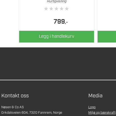
Hurtigvisning
★
★
★
★
★
799
,-
Legg i handlekurv
Kontakt oss
Media
Nøsen & Co AS
Logo
Orkdalsveien 604, 7320 Fannrem, Norge
Miljø og bærekraft