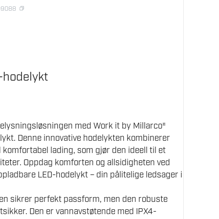
09088
-hodelykt
elysningsløsningen med Work it by Millarco®
ykt. Denne innovative hodelykten kombinerer
komfortabel lading, som gjør den ideell til et
viteter. Oppdag komforten og allsidigheten ved
ppladbare LED-hodelykt – din pålitelige ledsager i
n sikrer perfekt passform, men den robuste
øtsikker. Den er vannavstøtende med IPX4-