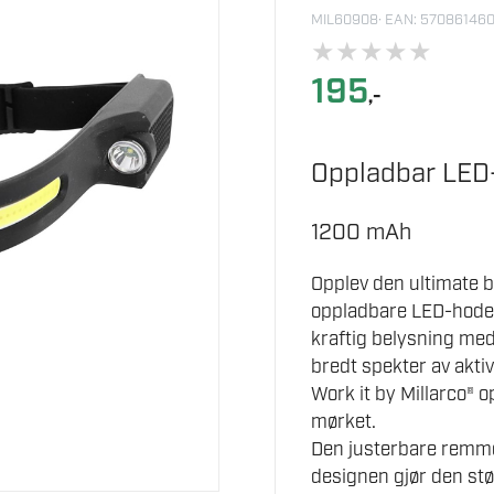
MIL60908
· EAN: 57086146
★
★
★
★
★
195
,-
Oppladbar LED
1200 mAh
Opplev den ultimate b
oppladbare LED-hodel
kraftig belysning med 
bredt spekter av akti
Work it by Millarco® o
mørket.
Den justerbare remme
designen gjør den st