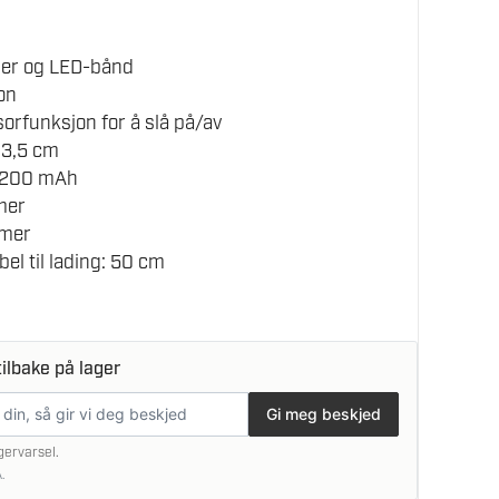
per og LED-bånd
kon
orfunksjon for å slå på/av
 3,5 cm
 1200 mAh
imer
imer
el til lading: 50 cm
ilbake på lager
Gi meg beskjed
gervarsel.
.