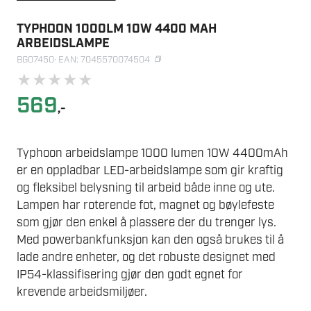
TYPHOON 1000LM 10W 4400 MAH
ARBEIDSLAMPE
BG07450
· EAN: 7045570074504
★
★
★
★
★
569
,-
Typhoon arbeidslampe 1000 lumen 10W 4400mAh
er en oppladbar LED-arbeidslampe som gir kraftig
og fleksibel belysning til arbeid både inne og ute.
Lampen har roterende fot, magnet og bøylefeste
som gjør den enkel å plassere der du trenger lys.
Med powerbankfunksjon kan den også brukes til å
lade andre enheter, og det robuste designet med
IP54-klassifisering gjør den godt egnet for
krevende arbeidsmiljøer.