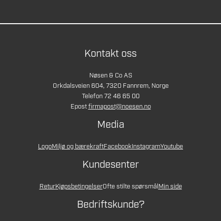
Kontakt oss
Nøsen & Co AS
Orkdalsveien 604, 7320 Fannrem, Norge
Telefon 72 46 65 00
Epost
firmapost@noesen.no
Media
Logo
Miljø og bærekraft
Facebook
Instagram
Youtube
Kundesenter
Retur
Kjøpsbetingelser
Ofte stilte spørsmål
Min side
Bedriftskunde?