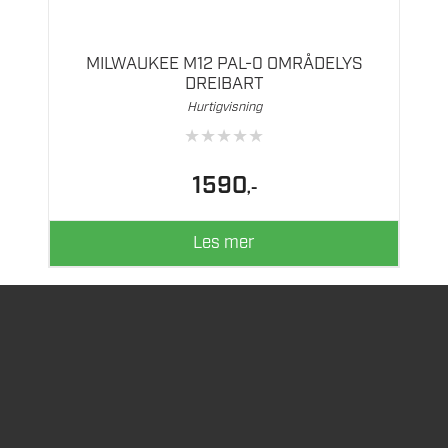
MILWAUKEE M12 PAL-0 OMRÅDELYS
DREIBART
Hurtigvisning
★
★
★
★
★
1590
,-
Les mer