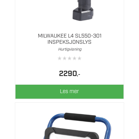
MILWAUKEE L4 SL550-301
INSPEKSJONSLYS
Hurtigvisning
★
★
★
★
★
2290
,-
Les mer