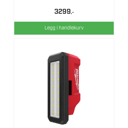
3299
,-
Legg i handlekurv