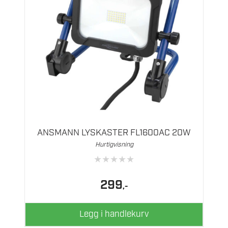
ANSMANN LYSKASTER FL1600AC 20W
Hurtigvisning
★
★
★
★
★
299
,-
Legg i handlekurv