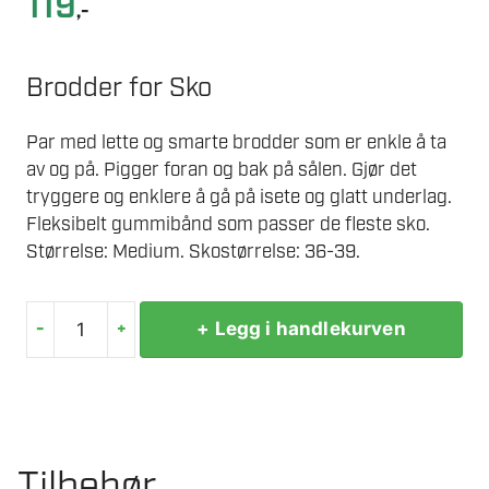
119
,-
Brodder for Sko
Par med lette og smarte brodder som er enkle å ta
av og på. Pigger foran og bak på sålen. Gjør det
tryggere og enklere å gå på isete og glatt underlag.
Fleksibelt gummibånd som passer de fleste sko.
Størrelse: Medium. Skostørrelse: 36-39.
-
+
+ Legg i handlekurven
BRODDER
36-
39
MEDIUM
antall
Tilbehør