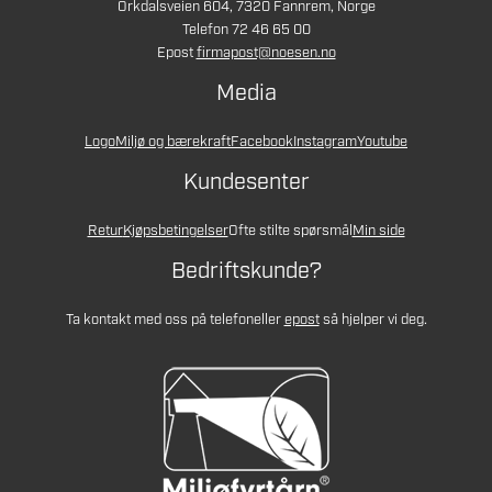
Orkdalsveien 604, 7320 Fannrem, Norge
Telefon 72 46 65 00
Epost
firmapost@noesen.no
Media
Logo
Miljø og bærekraft
Facebook
Instagram
Youtube
Kundesenter
Retur
Kjøpsbetingelser
Ofte stilte spørsmål
Min side
Bedriftskunde?
Ta kontakt med oss på telefon
eller
epost
så hjelper vi deg.