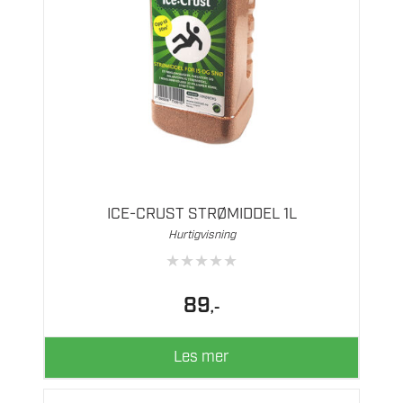
ICE-CRUST STRØMIDDEL 1L
Hurtigvisning
★
★
★
★
★
89
,-
Les mer