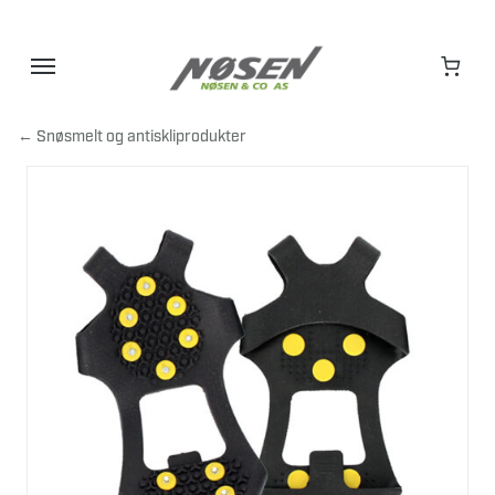
Hopp
til
innhold
← Snøsmelt og antiskliprodukter