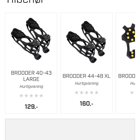
BRODDER 40-43
BRODDER 44-48 XL
BRODDER
LARGE
Hurtigvisning
Hurti
Hurtigvisning
★
★
★
★
★
★
★
★
★
★
★
★
160
1
,-
129
,-