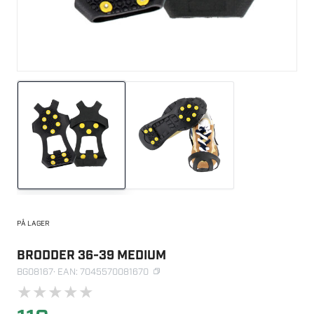
PÅ LAGER
BRODDER 36-39 MEDIUM
BG08167
· EAN: 7045570081670
★
★
★
★
★