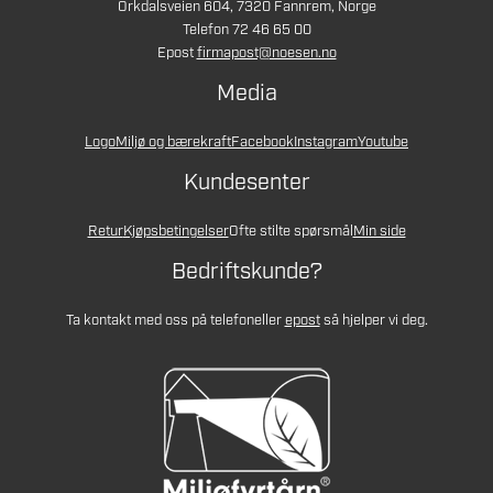
Orkdalsveien 604, 7320 Fannrem, Norge
Telefon 72 46 65 00
Epost
firmapost@noesen.no
Media
Logo
Miljø og bærekraft
Facebook
Instagram
Youtube
Kundesenter
Retur
Kjøpsbetingelser
Ofte stilte spørsmål
Min side
Bedriftskunde?
Ta kontakt med oss på telefon
eller
epost
så hjelper vi deg.