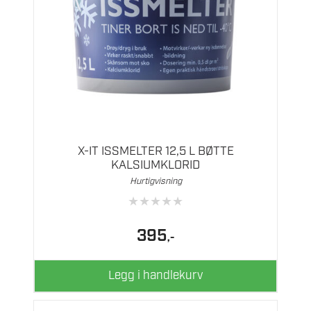
X-IT ISSMELTER 12,5 L BØTTE
KALSIUMKLORID
Hurtigvisning
★
★
★
★
★
395
,-
Legg i handlekurv