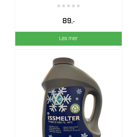
★
★
★
★
★
89
,-
Les mer