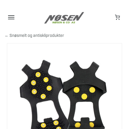
Hopp
til
innhold
← Snøsmelt og antiskliprodukter