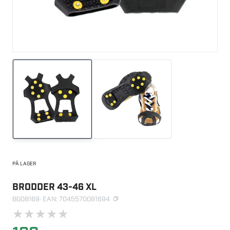
PÅ LAGER
BRODDER 43-46 XL
BG08169
· EAN: 7045570081694
★
★
★
★
★