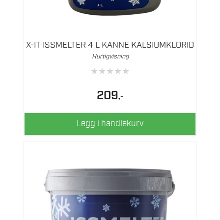
X-IT ISSMELTER 4 L KANNE KALSIUMKLORID
Hurtigvisning
★
★
★
★
★
209
,-
Legg i handlekurv