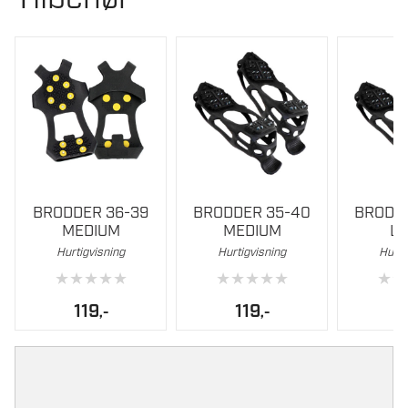
BRODDER 36-39
BRODDER 35-40
BRODD
MEDIUM
MEDIUM
L
Hurtigvisning
Hurtigvisning
Hurti
★
★
★
★
★
★
★
★
★
★
★
★
119
119
1
,-
,-