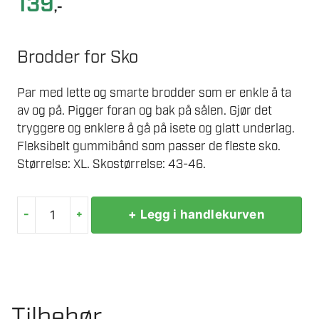
139
,-
Brodder for Sko
Par med lette og smarte brodder som er enkle å ta
av og på. Pigger foran og bak på sålen. Gjør det
tryggere og enklere å gå på isete og glatt underlag.
Fleksibelt gummibånd som passer de fleste sko.
Størrelse: XL. Skostørrelse: 43-46.
-
+
+ Legg i handlekurven
BRODDER
43-
46
XL
antall
Tilbehør