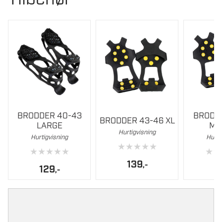
BRODDER 40-43
BRODD
BRODDER 43-46 XL
LARGE
ME
Hurtigvisning
Hurtigvisning
Hurti
★
★
★
★
★
★
★
★
★
★
★
★
139
,-
129
1
,-