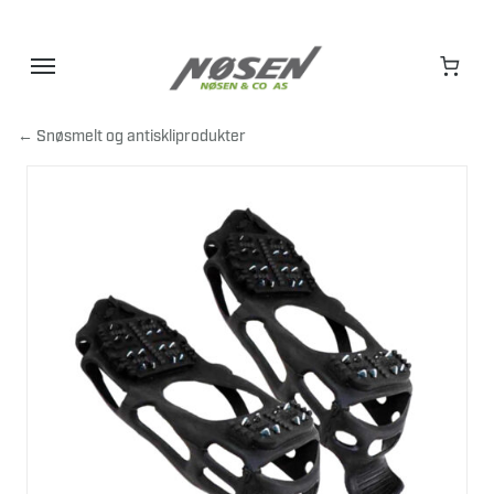
Hopp
til
innhold
← Snøsmelt og antiskliprodukter