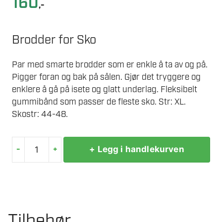
160
,-
Brodder for Sko
Par med smarte brodder som er enkle å ta av og på.
Pigger foran og bak på sålen. Gjør det tryggere og
enklere å gå på isete og glatt underlag. Fleksibelt
gummibånd som passer de fleste sko. Str: XL.
Skostr: 44-48.
-
+
+ Legg i handlekurven
BRODDER
44-
48
XL
antall
Tilbehør