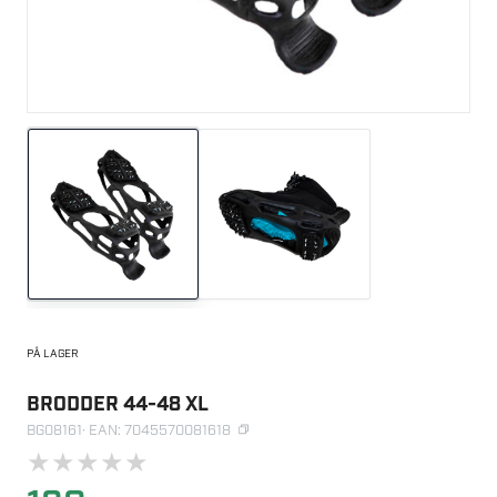
PÅ LAGER
BRODDER 44-48 XL
BG08161
· EAN: 7045570081618
★
★
★
★
★