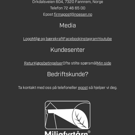
Orkdalsveien 604, 7320 Fannrem, Norge
Telefon 72 46 65 00
Epost
firmapost@noesen.no
Media
Logo
Miljø og bærekraft
Facebook
Instagram
Youtube
Kundesenter
Retur
Kjøpsbetingelser
Ofte stilte spørsmål
Min side
Bedriftskunde?
Ta kontakt med oss på telefon
eller
epost
så hjelper vi deg.