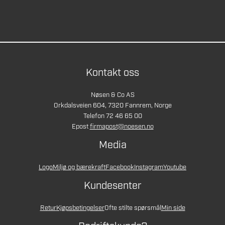
Kontakt oss
Nøsen & Co AS
Orkdalsveien 604, 7320 Fannrem, Norge
Telefon 72 46 65 00
Epost
firmapost@noesen.no
Media
Logo
Miljø og bærekraft
Facebook
Instagram
Youtube
Kundesenter
Retur
Kjøpsbetingelser
Ofte stilte spørsmål
Min side