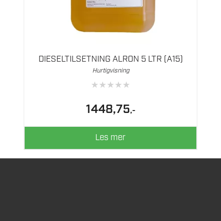
DIESELTILSETNING ALRON 5 LTR (A15)
Hurtigvisning
★
★
★
★
★
1448,75
,-
Les mer