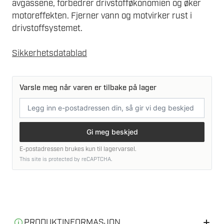
avgassene, forbedrer drivstofføkonomien og øker
motoreffekten. Fjerner vann og motvirker rust i
drivstoffsystemet.
Sikkerhetsdatablad
Varsle meg når varen er tilbake på lager
E-
postadresse
Gi meg beskjed
E-postadressen brukes kun til lagervarsel.
This site is protected by reCAPTCHA.
PRODUKTINFORMASJON