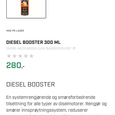
IKKE PÅ LAGER
DIESEL BOOSTER 300 ML
ON165-NE2249300
· EAN: 6430033151297
★
★
★
★
★
280
,-
DIESEL BOOSTER
En systemrengjørende og smøreforbedrende
tilsettning for alle typer av diselmotorer. Rengjør og
smører innsprøytningssystem, reduserer