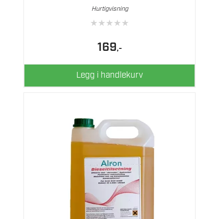
Hurtigvisning
★
★
★
★
★
169
,-
Legg i handlekurv