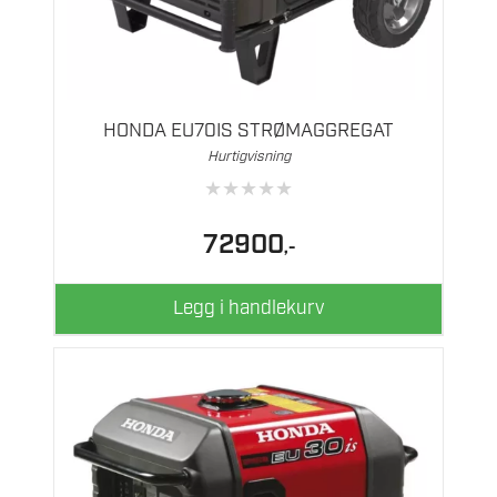
HONDA EU70IS STRØMAGGREGAT
Hurtigvisning
★
★
★
★
★
72900
,-
Legg i handlekurv