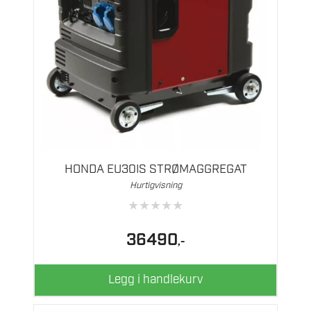
HONDA EU30IS STRØMAGGREGAT
Hurtigvisning
★
★
★
★
★
36490
,-
Legg i handlekurv