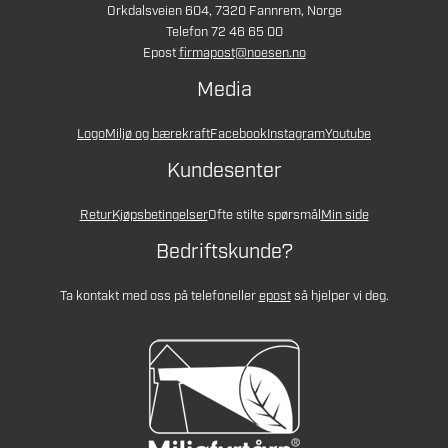
Orkdalsveien 604, 7320 Fannrem, Norge
Telefon 72 46 65 00
Epost
firmapost@noesen.no
Media
Logo
Miljø og bærekraft
Facebook
Instagram
Youtube
Kundesenter
Retur
Kjøpsbetingelser
Ofte stilte spørsmål
Min side
Bedriftskunde?
Ta kontakt med oss på telefon
eller
epost
så hjelper vi deg.