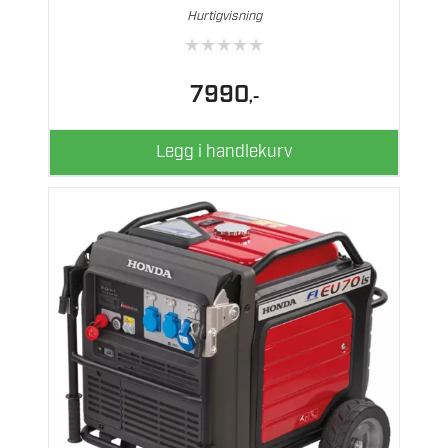
Hurtigvisning
★
★
★
★
★
7990
,-
Legg i handlekurv