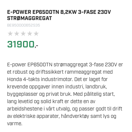
E-POWER EP6500TN 8,2KW 3-FASE 230V
STRØMAGGREGAT
BE950000652S35
★
★
★
★
★
31900
,-
E-power EP6500TN strømaggregat 3-fase 230V er
et robust og driftssikkert rammeaggregat med
Honda 4-takts industrimotor. Det er laget for
krevende oppgaver innen industri, landbruk,
byggeplasser og privat bruk. Med pålitelig start,
lang levetid og solid kraft er dette en av
arbeidshestene i vårt utvalg, og passer godt til drift
av elektriske apparater, håndverktøy samt lys og
varme.