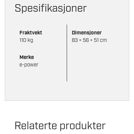
Spesifikasjoner
Lengde
83 cm
Bredde
51 cm
Fraktvekt
Dimensjoner
Høyde
56 cm
110 kg
83 × 56 × 51 cm
Merke
e-power
Relaterte produkter