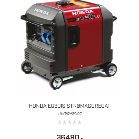
HONDA EU30IS STRØMAGGREGAT
Hurtigvisning
★
★
★
★
★
36490
,-