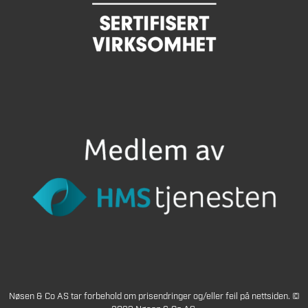
Nøsen & Co AS tar forbehold om prisendringer og/eller feil på nettsiden. ©