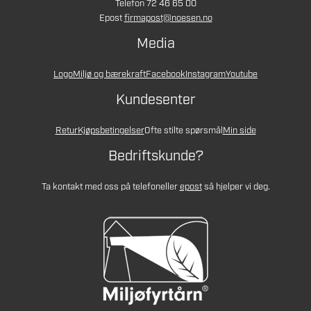
Telefon 72 46 65 00
Epost
firmapost@noesen.no
Media
Logo
Miljø og bærekraft
Facebook
Instagram
Youtube
Kundesenter
Retur
Kjøpsbetingelser
Ofte stilte spørsmål
Min side
Bedriftskunde?
Ta kontakt med oss på telefon
eller
epost
så hjelper vi deg.