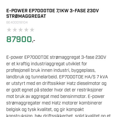
E-POWER EP7000TDE 7,1KW 3-FASE 230V
STRØMAGGREGAT
BE400018104
★
★
★
★
★
87900
,-
E-power EP7000TDE strømaggregat 3-fase 230V
er et kraftig industriaggregat utviklet for
profesjonell bruk innen industri, byggeplass,
landbruk og tunnelarbeid. EP7000TDE HA/S 7 kVA
er utstyrt med en driftssikker Hatz dieselmotor og
er godt egnet på steder hvor det er restriksjoner
mot bruk av aggregat med bensinmotor. E-power
strømaggregater med Hatz motorer kombinerer
belgisk og tysk kvalitet, og gir kompakt
konstruksjon, høy driftssikkerhet, solid kvalitet og et