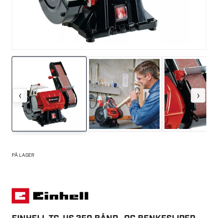
‹
›
PÅ LAGER