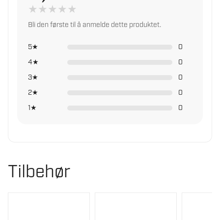
★
★
★
★
★
Produktvekt
8,15 kg
Bli den første til å anmelde dette produktet.
Slipebåndkorning
80
5★
0
Slipebåndlengde
686 mm
4★
0
3★
0
Slipebåndhastighet
900 m/min
2★
0
maks.
1★
0
Slipebåndbredde
50 mm
Tilbehør