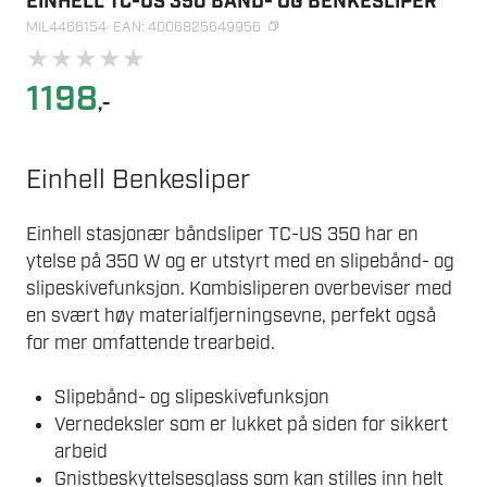
EINHELL TC-US 350 BÅND- OG BENKESLIPER
MIL4466154
· EAN: 4006825649956
★
★
★
★
★
1198
,-
Einhell Benkesliper
Einhell stasjonær båndsliper TC-US 350 har en
ytelse på 350 W og er utstyrt med en slipebånd- og
slipeskivefunksjon. Kombisliperen overbeviser med
en svært høy materialfjerningsevne, perfekt også
for mer omfattende trearbeid.
Slipebånd- og slipeskivefunksjon
Vernedeksler som er lukket på siden for sikkert
arbeid
Gnistbeskyttelsesglass som kan stilles inn helt