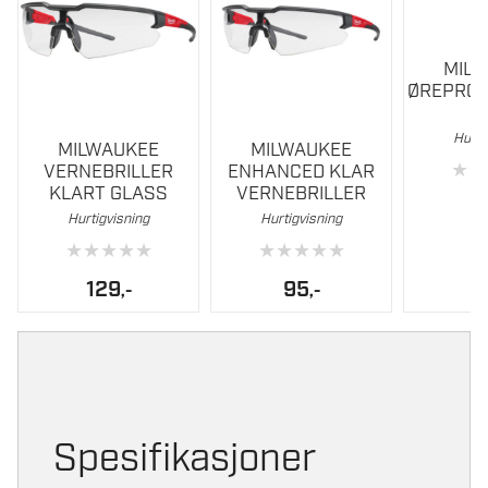
MIL
ØREPRO
1
Hurti
MILWAUKEE
MILWAUKEE
★
★
VERNEBRILLER
ENHANCED KLAR
KLART GLASS
VERNEBRILLER
Hurtigvisning
Hurtigvisning
★
★
★
★
★
★
★
★
★
★
129
95
,-
,-
Spesifikasjoner