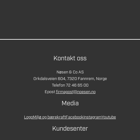
Kontakt oss
Nøsen & Co AS
Orkdalsveien 604, 7320 Fannrem, Norge
Telefon 72 46 65 00
Epost
firmapost@noesen.no
Media
Logo
Miljø og bærekraft
Facebook
Instagram
Youtube
Kundesenter