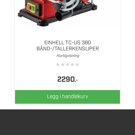
EINHELL TC-US 380
BÅND-/TALLERKENSLIPER
Hurtigvisning
★
★
★
★
★
2290
,-
Legg i handlekurv