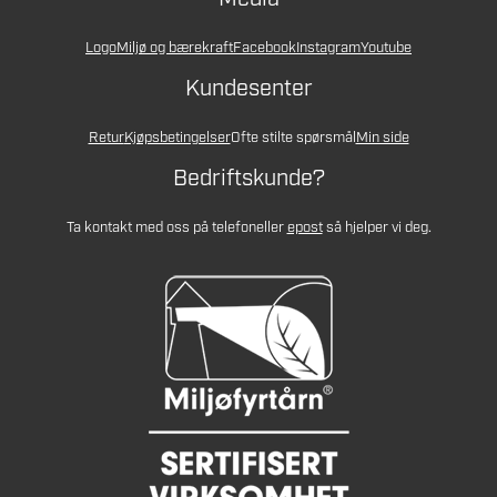
Logo
Miljø og bærekraft
Facebook
Instagram
Youtube
Kundesenter
Retur
Kjøpsbetingelser
Ofte stilte spørsmål
Min side
Bedriftskunde?
Ta kontakt med oss på telefon
eller
epost
så hjelper vi deg.