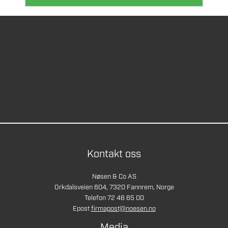
Kontakt oss
Nøsen & Co AS
Orkdalsveien 604, 7320 Fannrem, Norge
Telefon 72 46 65 00
Epost
firmapost@noesen.no
Media