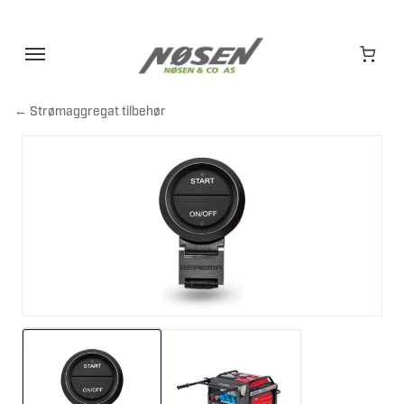
Hopp
til
innhold
← Strømaggregat tilbehør