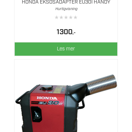
HONDA EKSOSADAPTER EU30I HANDY
Hurtigvisning
★
★
★
★
★
1300
,-
Les mer