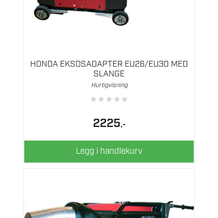
HONDA EKSOSADAPTER EU26/EU30 MED
SLANGE
Hurtigvisning
★
★
★
★
★
2225
,-
Legg i handlekurv