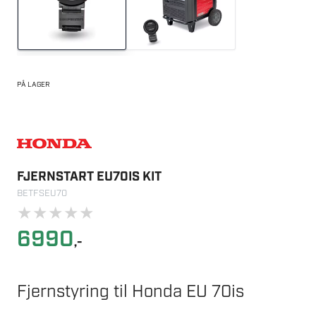
PÅ LAGER
FJERNSTART EU70IS KIT
BETFSEU70
★
★
★
★
★
6990
,-
Fjernstyring til Honda EU 70is