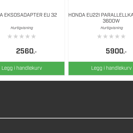
A EKSOSADAPTER EU 32
HONDA EU22I PARALLELLK
3600W
Hurtigvisning
Hurtigvisning
★
★
★
★
★
★
★
★
★
★
2560
5900
,-
,-
Legg i handlekurv
Legg i handlekurv