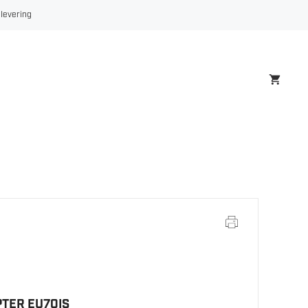
EU70IS
 levering
antall
TER EU70IS