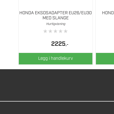
HONDA EKSOSADAPTER EU26/EU30
HOND
MED SLANGE
Hurtigvisning
★
★
★
★
★
2225
,-
Legg i handlekurv