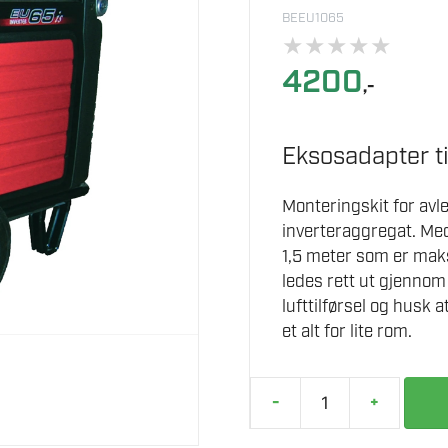
BEEU1065
★
★
★
★
★
4200
,-
Eksosadapter 
Monteringskit for avl
inverteraggregat. Med
1,5 meter som er mak
ledes rett ut gjennom
lufttilførsel og husk 
et alt for lite rom.
-
+
HONDA
EKSOSADAPTER