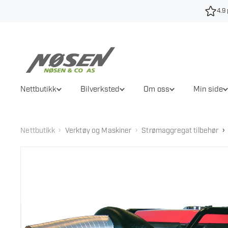
Hopp
4.9 
til
innhold
Nettbutikk
Bilverksted
Om oss
Min side
›
›
›
Nettbutikk
Verktøy og Maskiner
Strømaggregat tilbehør