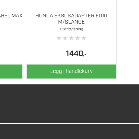
ABEL MAX
HONDA EKSOSADAPTER EU10
M/SLANGE
Hurtigvisning
★
★
★
★
★
1440
,-
Legg i handlekurv