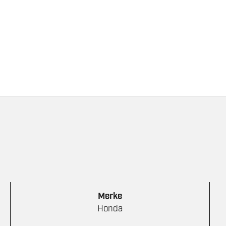
EU70IS
antall
Merke
Honda