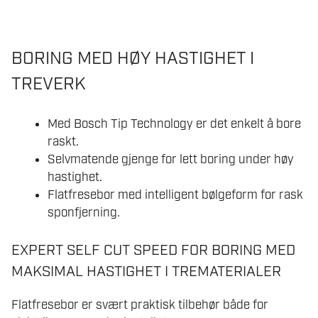
FLATFRESEBOR
SELFCUT
18X152MM
BORING MED HØY HASTIGHET I
antall
TREVERK
Med Bosch Tip Technology er det enkelt å bore
raskt.
Selvmatende gjenge for lett boring under høy
hastighet.
Flatfresebor med intelligent bølgeform for rask
sponfjerning.
EXPERT SELF CUT SPEED FOR BORING MED
MAKSIMAL HASTIGHET I TREMATERIALER
Flatfresebor er svært praktisk tilbehør både for