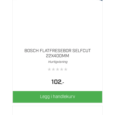
BOSCH FLATFRESEBOR SELFCUT
22X400MM
Hurtigvisning
★
★
★
★
★
102
,-
Legg i handlekurv