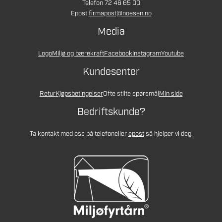
Telefon 72 46 65 00
Epost
firmapost@noesen.no
Media
Logo
Miljø og bærekraft
Facebook
Instagram
Youtube
Kundesenter
Retur
Kjøpsbetingelser
Ofte stilte spørsmål
Min side
Bedriftskunde?
Ta kontakt med oss på telefon
eller
epost
så hjelper vi deg.