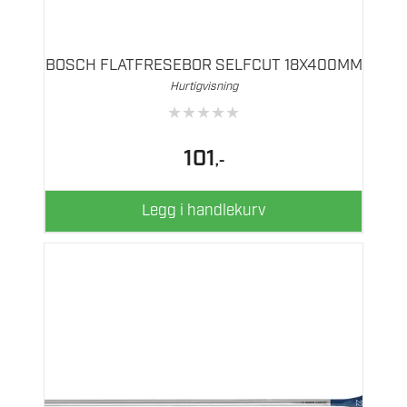
BOSCH FLATFRESEBOR SELFCUT 18X400MM
Hurtigvisning
★
★
★
★
★
101
,-
Legg i handlekurv