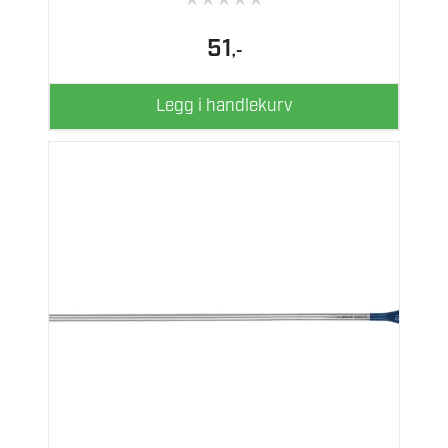
51
,-
Legg i handlekurv