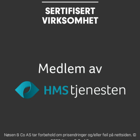
Nøsen & Co AS tar forbehold om prisendringer og/eller feil på nettsiden. ©