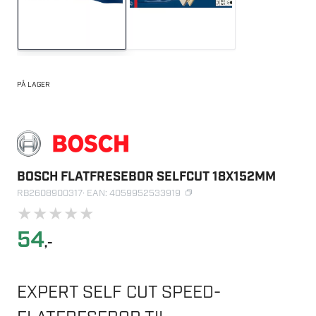
PÅ LAGER
BOSCH FLATFRESEBOR SELFCUT 18X152MM
RB2608900317
· EAN: 4059952533919
★
★
★
★
★
54
,-
EXPERT SELF CUT SPEED-