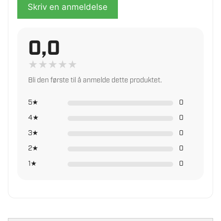
Skriv en anmeldelse
0,0
★
★
★
★
★
Bli den første til å anmelde dette produktet.
5★
0
4★
0
3★
0
2★
0
1★
0