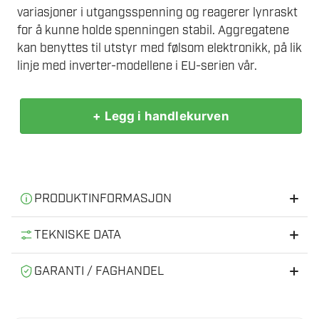
variasjoner i utgangsspenning og reagerer lynraskt
for å kunne holde spenningen stabil. Aggregatene
kan benyttes til utstyr med følsom elektronikk, på lik
linje med inverter-modellene i EU-serien vår.
+ Legg i handlekurven
HONDA
EG3600
CL
STRØMAGGREGAT
antall
PRODUKTINFORMASJON
HONDA EG3600 CL
TEKNISKE DATA
HONDA – verdens ledende produsent av
Maks effekt
3600 W
GARANTI / FAGHANDEL
strømaggregater – Kjennetegnes av høy kvalitet og en
udiskutabel driftssikkerhet.Drevet av vår legendariske
Vi er en norsk faghandel med fysisk butikk og verksted.
Kontinuerlig effekt
3200 W
bensindrevne GX 4-takts motor, er Hondas innovative
Hos oss får du trygg handel, god rådgivning og