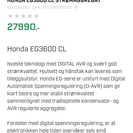
HONDA EG3600 CL STRØMAGGREGAT
BEEG3600CL
· EAN: 3573390020202
★
★
★
★
★
27990
,-
Honda EG3600 CL
Nyeste teknologi med DIGITAL AVR og svært god
strømkvalitet. Hjulsett og håndtak kan leveres som
tilleggsutstyr. Honda EG-serie er utstyrt med Digital
Automatisk Spenningsregulering (D-AVR) som gir
klart bedre og mer stabil strømkvalitet
sammenlignet med tradisjonelle kondensator- og
AVR regulerte aggregater.
Fordelen med digital spenningsregulering, er at
elektronikken hele tiden overvåker selv små