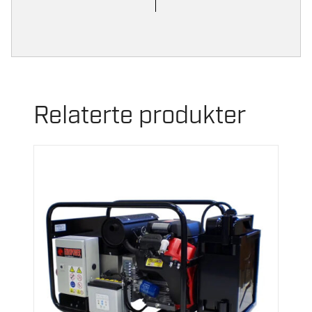
Ytre mål (L x B x H)
68,1 x 53 x 57,1 cm
Maks lydnivå
96 db-A
Vekt
68 kg
Relaterte produkter