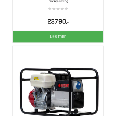
Hurtigvisning
★
★
★
★
★
23790
,-
Les mer