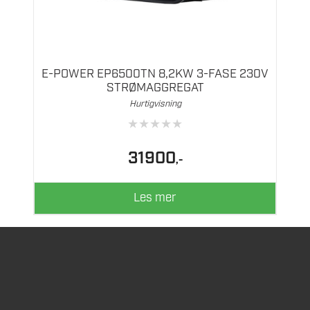
E-POWER EP6500TN 8,2KW 3-FASE 230V
STRØMAGGREGAT
Hurtigvisning
★
★
★
★
★
31900
,-
Les mer