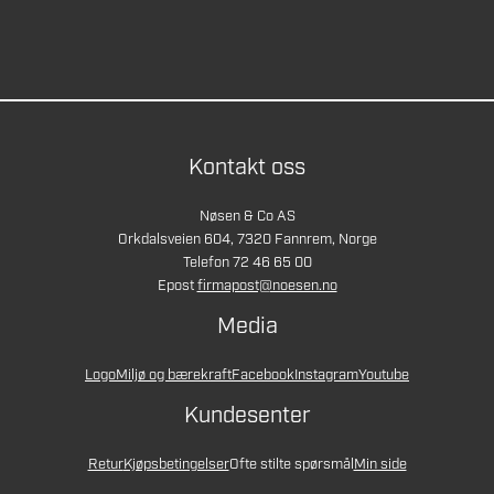
Kontakt oss
Nøsen & Co AS
Orkdalsveien 604, 7320 Fannrem, Norge
Telefon 72 46 65 00
Epost
firmapost@noesen.no
Media
Logo
Miljø og bærekraft
Facebook
Instagram
Youtube
Kundesenter
Retur
Kjøpsbetingelser
Ofte stilte spørsmål
Min side