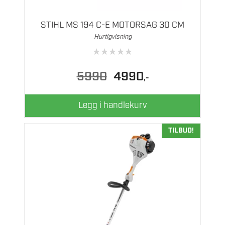
STIHL MS 194 C-E MOTORSAG 30 CM
Hurtigvisning
★
★
★
★
★
Opprinnelig
Nåværende
5990
4990
,-
pris
pris
var:
er:
5990.
4990.
Legg i handlekurv
TILBUD!