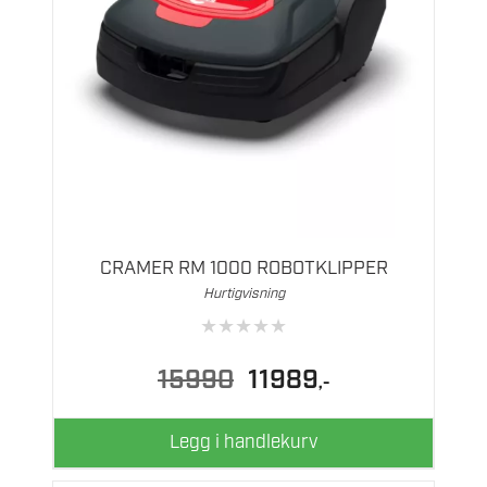
CRAMER RM 1000 ROBOTKLIPPER
Hurtigvisning
★
★
★
★
★
Opprinnelig
Nåværende
15990
11989
,-
pris
pris
var:
er:
15990.
11989.
Legg i handlekurv