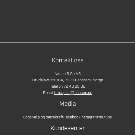
Kontakt oss
Nøsen & Co AS
Orkdalsveien 604, 7320 Fannrem, Norge
Telefon 72 46 65 00
Epost
firmapost@noesen.no
Media
Logo
Miljø og bærekraft
Facebook
Instagram
Youtube
Kundesenter