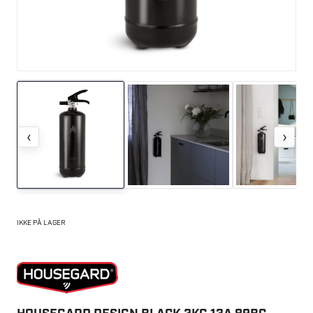
‹
›
IKKE PÅ LAGER