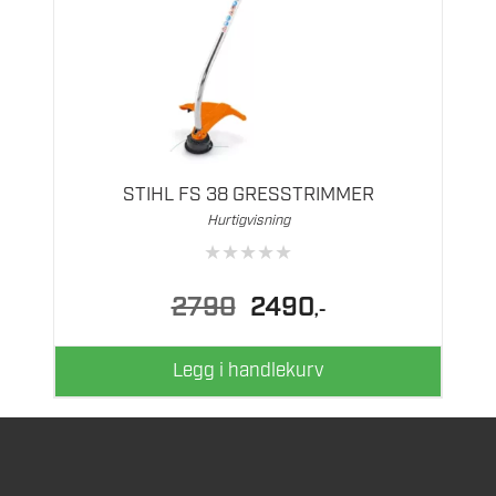
STIHL FS 38 GRESSTRIMMER
Hurtigvisning
★
★
★
★
★
Opprinnelig
Nåværende
2790
2490
,-
pris
pris
var:
er:
2790.
2490.
Legg i handlekurv