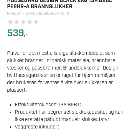
HOUSEGARD DESIGN BLACK 2KG 13A 89BC
PE2HR-A BRANNSLUKKER
GP600177
· EAN: 7320896001770
★
★
★
★
★
539
,-
Pulver er det mest allsidige slukkemiddelet som
slukker branner i organisk materiale, brennbare
væsker og gassbranner. Brandslukkerne i Design
by Housegard-serien er laget for hjemmemiljøer,
der brukeren forventes å vite hvor slukkeren er
plassert.
Effektivitetsklasse: 13A 89B C
Produktet har begrenset slokkekapasitet og kan
ikke erstatte påbudt manuelt slokkeutstyr.
Veggfeste inkludert