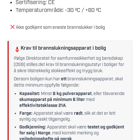
Sertifisering: CE
Temperaturområde: -30 ºC / +60 ºC
Ikke godkjent som eneste brannslukker i bolig
Krav til brannslukningsapparat i bolig
Ifølge Direktoratet for samfunnssikkerhet og beredskap
(DSB) stilles det krav til brannslukningsutstyr i boliger for
å sikre tilstrekkelig slokkeeffekt og trygg bruk.
Dersom boligen kun har
ett
brannslukningsapparat, skal
dette minimum oppfylle følgende:
Kapasitet:
Minst
6 kg pulverapparat
, eller tilsvarende
skumapparat på minimum 6 liter
med
effektivitetsklasse 21A
.
Farge:
Apparatet skal være
rødt
, slik at det er lett
synlig og raskt tilgjengelig.
Godkjenning:
Apparatet skal være
testet og godkjent
for salg i Norge
, med korrekt merking og
veiledningshefte på norsk
.