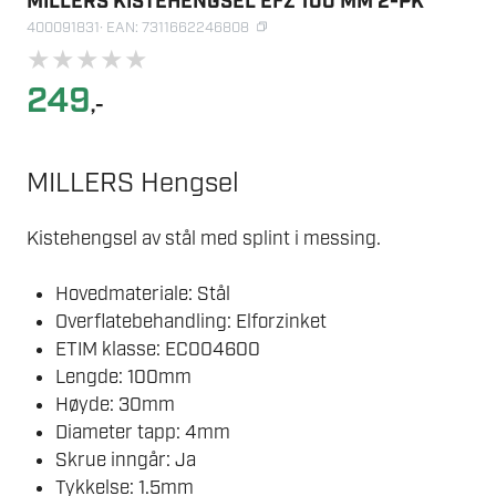
MILLERS KISTEHENGSEL EFZ 100 MM 2-PK
400091831
· EAN: 7311662246808
★
★
★
★
★
249
,-
MILLERS Hengsel
Kistehengsel av stål med splint i messing.
Hovedmateriale: Stål
Overflatebehandling: Elforzinket
ETIM klasse: EC004600
Lengde: 100mm
Høyde: 30mm
Diameter tapp: 4mm
Skrue inngår: Ja
Tykkelse: 1.5mm