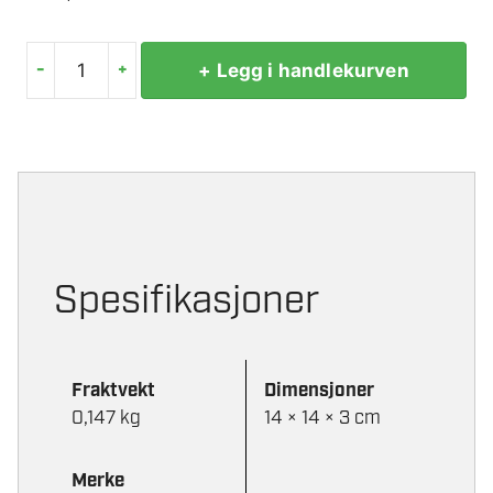
-
+
+ Legg i handlekurven
MILLERS
KISTEHENGSEL
EFZ
100
MM
2-
PK
antall
Spesifikasjoner
Fraktvekt
Dimensjoner
0,147 kg
14 × 14 × 3 cm
Merke