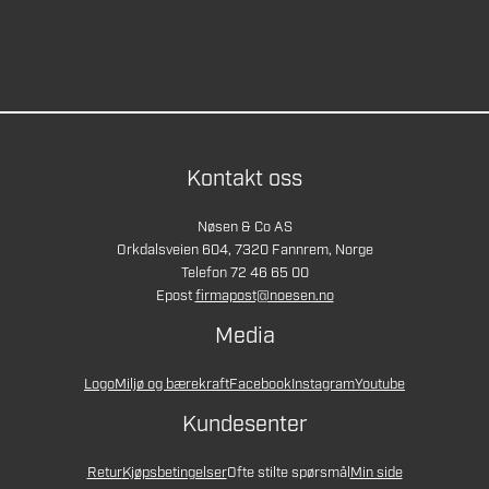
Kontakt oss
Nøsen & Co AS
Orkdalsveien 604, 7320 Fannrem, Norge
Telefon 72 46 65 00
Epost
firmapost@noesen.no
Media
Logo
Miljø og bærekraft
Facebook
Instagram
Youtube
Kundesenter
Retur
Kjøpsbetingelser
Ofte stilte spørsmål
Min side