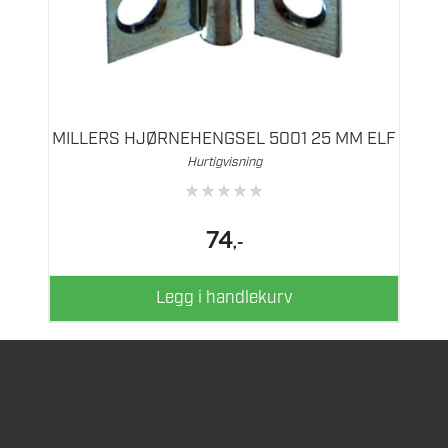
MILLERS HJØRNEHENGSEL 5001 25 MM ELF
Hurtigvisning
★
★
★
★
★
74
,-
Legg i handlekurv