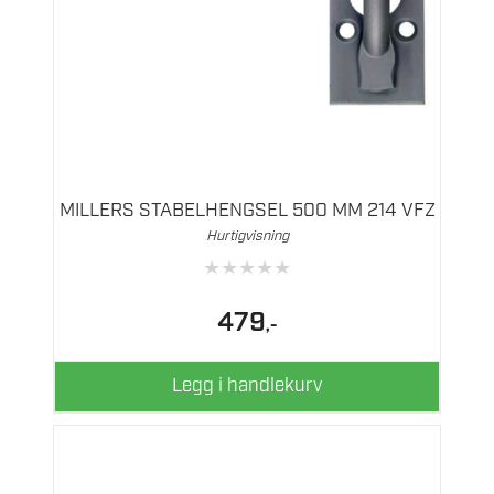
MILLERS STABELHENGSEL 500 MM 214 VFZ
Hurtigvisning
★
★
★
★
★
479
,-
Legg i handlekurv