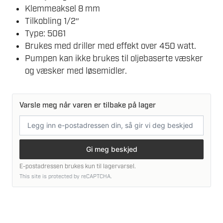
Klemmeaksel 8 mm
Tilkobling 1/2″
Type: 5061
Brukes med driller med effekt over 450 watt.
Pumpen kan ikke brukes til oljebaserte væsker
og væsker med løsemidler.
Varsle meg når varen er tilbake på lager
E-
postadresse
Gi meg beskjed
E-postadressen brukes kun til lagervarsel.
This site is protected by reCAPTCHA.