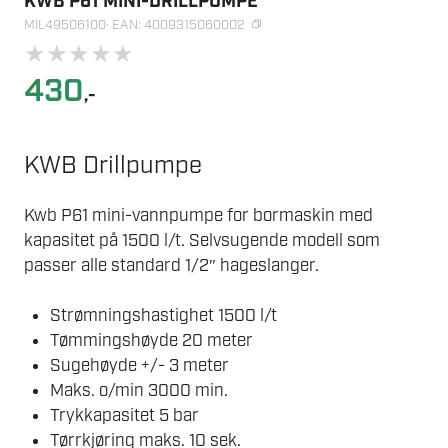
KWB P61 MINI-DRILLPUMPE
MIL49506100
· EAN: 4009315060002
★
★
★
★
★
430
,-
KWB Drillpumpe
Kwb P61 mini-vannpumpe for bormaskin med
kapasitet på 1500 l/t. Selvsugende modell som
passer alle standard 1/2″ hageslanger.
Strømningshastighet 1500 l/t
Tømmingshøyde 20 meter
Sugehøyde +/- 3 meter
Maks. o/min 3000 min.
Trykkapasitet 5 bar
Tørrkjøring maks. 10 sek.