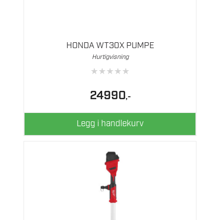
HONDA WT30X PUMPE
Hurtigvisning
★
★
★
★
★
24990
,-
Legg i handlekurv