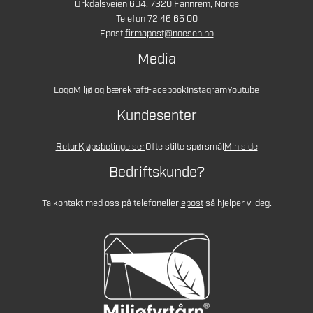
Orkdalsveien 604, 7320 Fannrem, Norge
Telefon 72 46 65 00
Epost
firmapost@noesen.no
Media
Logo
Miljø og bærekraft
Facebook
Instagram
Youtube
Kundesenter
Retur
Kjøpsbetingelser
Ofte stilte spørsmål
Min side
Bedriftskunde?
Ta kontakt med oss på telefon
eller
epost
så hjelper vi deg.