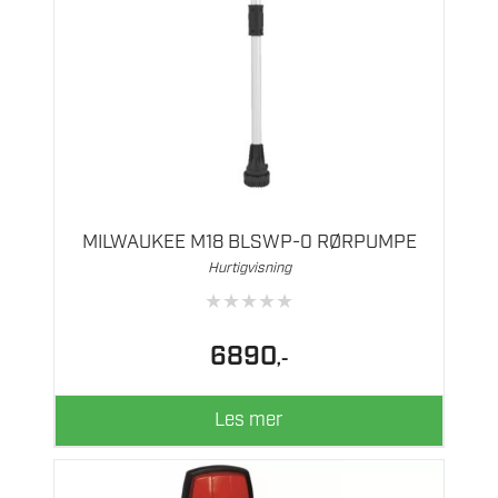
MILWAUKEE M18 BLSWP-0 RØRPUMPE
Hurtigvisning
★
★
★
★
★
6890
,-
Les mer