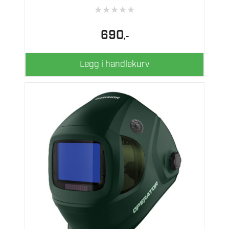
★
★
★
★
★
690
,-
Legg i handlekurv