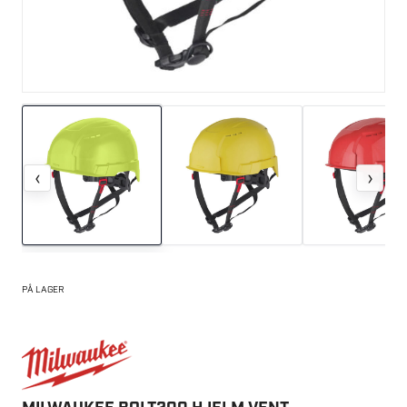
‹
›
PÅ LAGER