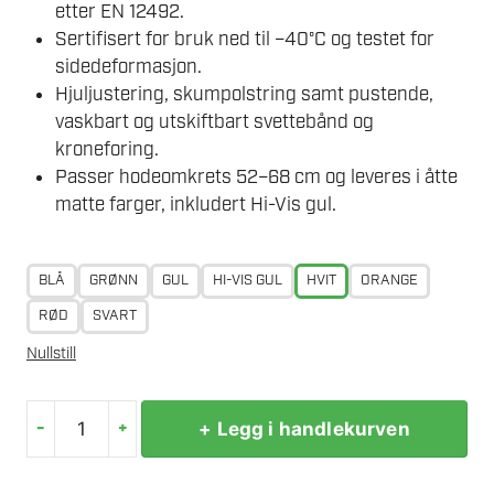
etter EN 12492.
Sertifisert for bruk ned til –40°C og testet for
sidedeformasjon.
Hjuljustering, skumpolstring samt pustende,
vaskbart og utskiftbart svettebånd og
kroneforing.
Passer hodeomkrets 52–68 cm og leveres i åtte
matte farger, inkludert Hi-Vis gul.
BLÅ
GRØNN
GUL
HI-VIS GUL
HVIT
ORANGE
RØD
SVART
Nullstill
-
+
+ Legg i handlekurven
MILWAUKEE
BOLT200