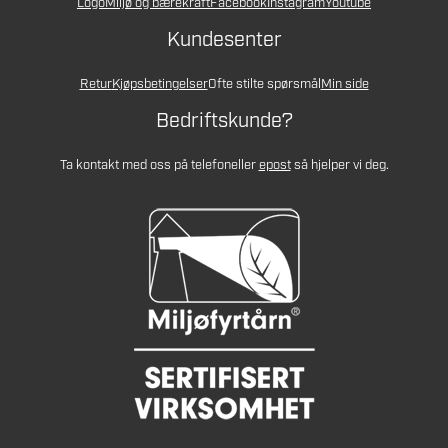
Logo
Miljø og bærekraft
Facebook
Instagram
Youtube
Kundesenter
Retur
Kjøpsbetingelser
Ofte stilte spørsmål
Min side
Bedriftskunde?
Ta kontakt med oss på telefon
eller
epost
så hjelper vi deg.