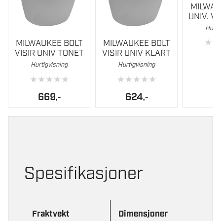
MILWAU
UNIV. V
Hurti
★
★
MILWAUKEE BOLT
MILWAUKEE BOLT
VISIR UNIV TONET
VISIR UNIV KLART
5
Hurtigvisning
Hurtigvisning
★
★
★
★
★
★
★
★
★
★
669
624
,-
,-
Spesifikasjoner
Fraktvekt
Dimensjoner