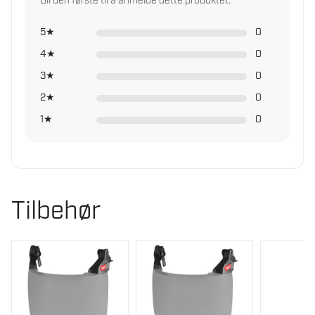
Bli den første til å anmelde dette produktet.
Vernebriller
5★
0
Annet verneutstyr
4★
0
3★
0
2★
0
1★
0
Tilbehør