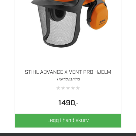
STIHL ADVANCE X-VENT PRO HJELM
Hurtigvisning
★
★
★
★
★
1490
,-
Legg i handlekurv