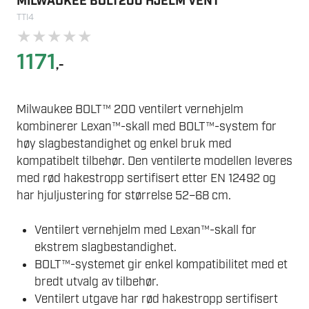
MILWAUKEE BOLT200 HJELM VENT
TTI4
★
★
★
★
★
1171
,-
Milwaukee BOLT™ 200 ventilert vernehjelm
kombinerer Lexan™-skall med BOLT™-system for
høy slagbestandighet og enkel bruk med
kompatibelt tilbehør. Den ventilerte modellen leveres
med rød hakestropp sertifisert etter EN 12492 og
har hjuljustering for størrelse 52–68 cm.
Ventilert vernehjelm med Lexan™-skall for
ekstrem slagbestandighet.
BOLT™-systemet gir enkel kompatibilitet med et
bredt utvalg av tilbehør.
Ventilert utgave har rød hakestropp sertifisert