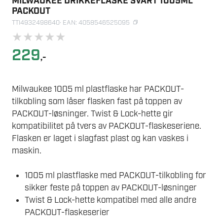
MILWAUKEE DRIKKEFLASKE SVART 1005ML
PACKOUT
TTI4932498640
· EAN: 4058546525095
★
★
★
★
★
229
,-
Milwaukee 1005 ml plastflaske har PACKOUT-
tilkobling som låser flasken fast på toppen av
PACKOUT-løsninger. Twist & Lock-hette gir
kompatibilitet på tvers av PACKOUT-flaskeseriene.
Flasken er laget i slagfast plast og kan vaskes i
maskin.
1005 ml plastflaske med PACKOUT-tilkobling for
sikker feste på toppen av PACKOUT-løsninger
Twist & Lock-hette kompatibel med alle andre
PACKOUT-flaskeserier