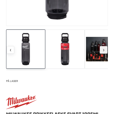
‹
›
PÅ LAGER