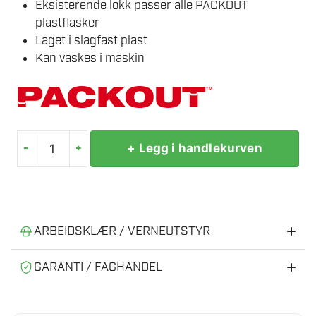
Eksisterende lokk passer alle PACKOUT
plastflasker
Laget i slagfast plast
Kan vaskes i maskin
-
+
+ Legg i handlekurven
MILWAUKEE
DRIKKEFLASKE
SVART
1005ML
PACKOUT
ARBEIDSKLÆR / VERNEUTSTYR
antall
Anbefalt verneutstyr og arbeidsklær
GARANTI / FAGHANDEL
Riktig verneutstyr gir tryggere og mer effektiv bruk av
Autorisert MILWAUKEE®-forhandler
elektroverktøy.