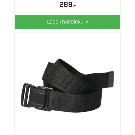
299
,-
Legg i handlekurv