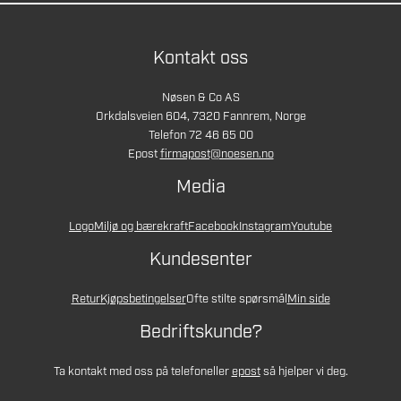
Kontakt oss
Nøsen & Co AS
Orkdalsveien 604, 7320 Fannrem, Norge
Telefon 72 46 65 00
Epost
firmapost@noesen.no
Media
Logo
Miljø og bærekraft
Facebook
Instagram
Youtube
Kundesenter
Retur
Kjøpsbetingelser
Ofte stilte spørsmål
Min side
Bedriftskunde?
Ta kontakt med oss på telefon
eller
epost
så hjelper vi deg.