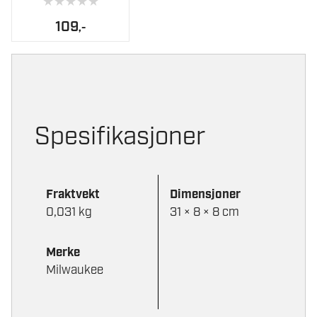
★
★
★
★
★
109
,-
Spesifikasjoner
Fraktvekt
Dimensjoner
0,031 kg
31 × 8 × 8 cm
Merke
Milwaukee