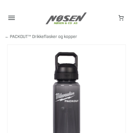
Hopp
til
innhold
← PACKOUT™ Drikkeflasker og kopper