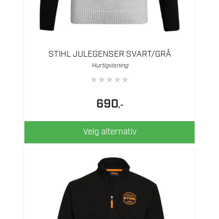
Dette
produktet
har
flere
STIHL JULEGENSER SVART/GRÅ
varianter.
Hurtigvisning
Alternativene
★
★
★
★
★
kan
velges
690
,-
på
produktsiden
Velg alternativ