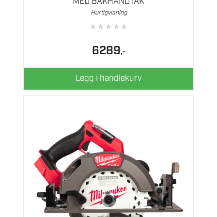
MED BAKHÅNDTAK
Hurtigvisning
★
★
★
★
★
6289
,-
Legg i handlekurv