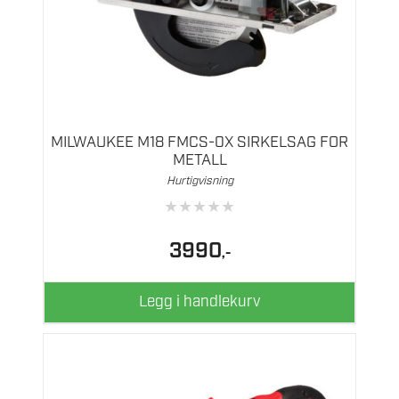
MILWAUKEE M18 FMCS-0X SIRKELSAG FOR
METALL
Hurtigvisning
★
★
★
★
★
3990
,-
Legg i handlekurv