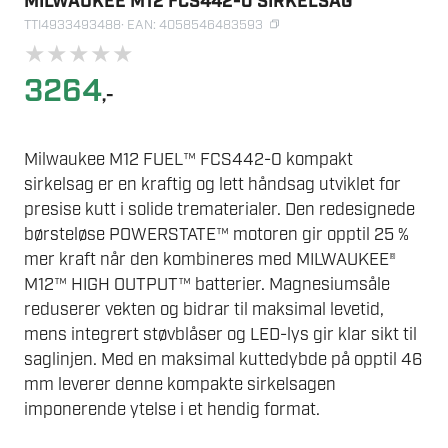
MILWAUKEE M12 FCS442-0 SIRKELSAG
TTI4933493488
· EAN: 4058546483593
★
★
★
★
★
3264
,-
Milwaukee M12 FUEL™ FCS442-0 kompakt
sirkelsag er en kraftig og lett håndsag utviklet for
presise kutt i solide trematerialer. Den redesignede
børsteløse POWERSTATE™ motoren gir opptil 25 %
mer kraft når den kombineres med MILWAUKEE®
M12™ HIGH OUTPUT™ batterier. Magnesiumsåle
reduserer vekten og bidrar til maksimal levetid,
mens integrert støvblåser og LED-lys gir klar sikt til
saglinjen. Med en maksimal kuttedybde på opptil 46
mm leverer denne kompakte sirkelsagen
imponerende ytelse i et hendig format.