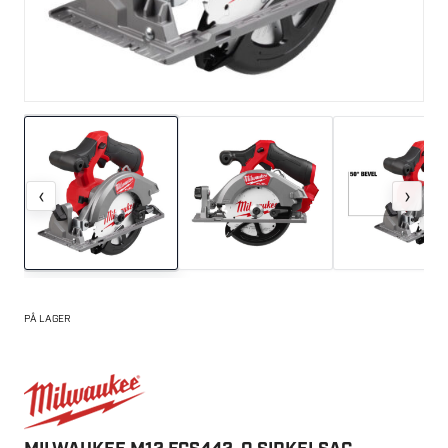
‹
›
PÅ LAGER