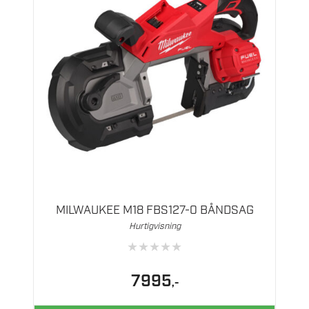
MILWAUKEE M18 FBS127-0 BÅNDSAG
Hurtigvisning
★
★
★
★
★
7995
,-