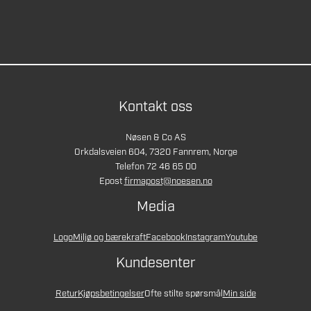
Kontakt oss
Nøsen & Co AS
Orkdalsveien 604, 7320 Fannrem, Norge
Telefon 72 46 65 00
Epost
firmapost@noesen.no
Media
Logo
Miljø og bærekraft
Facebook
Instagram
Youtube
Kundesenter
Retur
Kjøpsbetingelser
Ofte stilte spørsmål
Min side