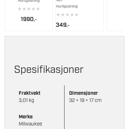
Hurtigvisning
Hurtigvisning
★
★
★
★
★
★
★
★
★
★
1990
,-
349
,-
Spesifikasjoner
Fraktvekt
Dimensjoner
3,01 kg
32 × 19 × 17 cm
Merke
Milwaukee