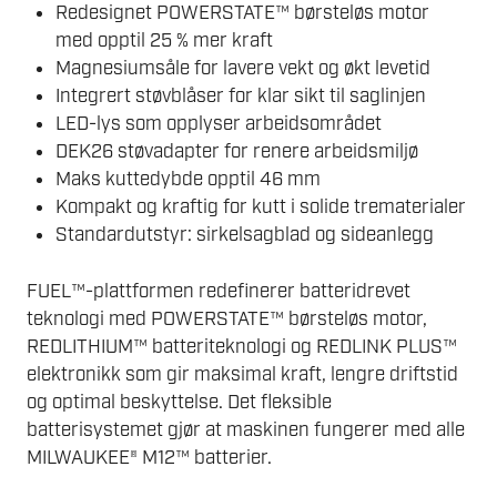
Redesignet POWERSTATE™ børsteløs motor
med opptil 25 % mer kraft
Magnesiumsåle for lavere vekt og økt levetid
Integrert støvblåser for klar sikt til saglinjen
LED-lys som opplyser arbeidsområdet
DEK26 støvadapter for renere arbeidsmiljø
Maks kuttedybde opptil 46 mm
Kompakt og kraftig for kutt i solide trematerialer
Standardutstyr: sirkelsagblad og sideanlegg
FUEL™-plattformen redefinerer batteridrevet
teknologi med POWERSTATE™ børsteløs motor,
REDLITHIUM™ batteriteknologi og REDLINK PLUS™
elektronikk som gir maksimal kraft, lengre driftstid
og optimal beskyttelse. Det fleksible
batterisystemet gjør at maskinen fungerer med alle
MILWAUKEE® M12™ batterier.