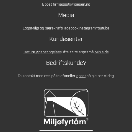
Epost
firmapost@noesen.no
Media
Logo
Miljø og bærekraft
Facebook
Instagram
Youtube
Kundesenter
Retur
Kjøpsbetingelser
Ofte stilte spørsmål
Min side
Bedriftskunde?
Ta kontakt med oss på telefon
eller
epost
så hjelper vi deg.