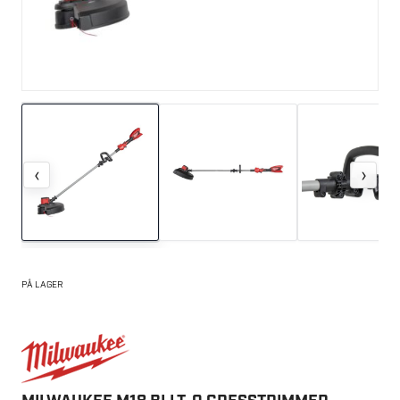
‹
›
PÅ LAGER