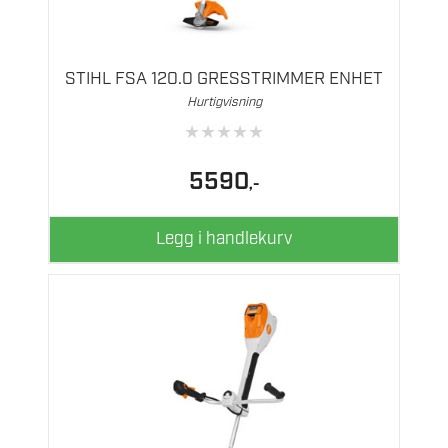
STIHL FSA 120.0 GRESSTRIMMER ENHET
Hurtigvisning
★
★
★
★
★
5590
,-
Legg i handlekurv