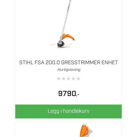
STIHL FSA 200.0 GRESSTRIMMER ENHET
Hurtigvisning
★
★
★
★
★
9790
,-
Legg i handlekurv