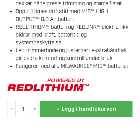
dekker både presis trimming og større flater
Opptil 1 times driftstid med M18™ HIGH
OUTPUT™ 8.0 Ah batteri
REDLITHIUM™ batteri og REDLINK™ elektronikk
bidrar med kraft, batteritid og
systembeskyttelse
Lett trimmerhode og justerbart ekstrahåndtak
gir bedre komfort og kontroll under bruk
Fungerer med alle MILWAUKEE® M18™ batterier
-
+
+ Legg i handlekurven
MILWAUKEE
M18
BLLT-
0