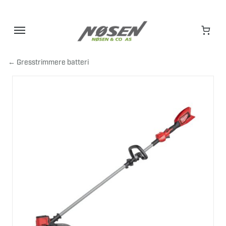
Hopp
til
innhold
← Gresstrimmere batteri