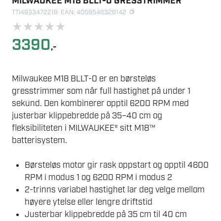
MILWAUKEE M18 BLLT-0 GRESSTRIMMER
TTI4933472218
· EAN: 4058546326142
★
★
★
★
★
3390
,-
Milwaukee M18 BLLT-0 er en børsteløs
gresstrimmer som når full hastighet på under 1
sekund. Den kombinerer opptil 6200 RPM med
justerbar klippebredde på 35–40 cm og
fleksibiliteten i MILWAUKEE® sitt M18™
batterisystem.
Børsteløs motor gir rask oppstart og opptil 4600
RPM i modus 1 og 6200 RPM i modus 2
2-trinns variabel hastighet lar deg velge mellom
høyere ytelse eller lengre driftstid
Justerbar klippebredde på 35 cm til 40 cm