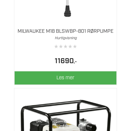
MILWAUKEE M18 BLSWBP-801 RØRPUMPE
Hurtigvisning
★
★
★
★
★
11690
,-
Les mer