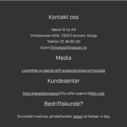
Kontakt oss
Nøsen & Co AS
Orkdalsveien 604, 7320 Fannrem, Norge
Telefon 72 46 65 00
Epost
firmapost@noesen.no
Media
Logo
Miljø og bærekraft
Facebook
Instagram
Youtube
Kundesenter
Retur
Kjøpsbetingelser
Ofte stilte spørsmål
Min side
Bedriftskunde?
Ta kontakt med oss på telefon
eller
epost
så hjelper vi deg.