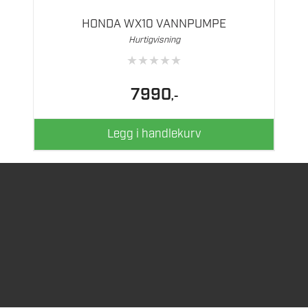
HONDA WX10 VANNPUMPE
Hurtigvisning
★
★
★
★
★
7990
,-
Legg i handlekurv