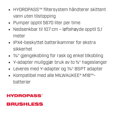
HYDROPASS™ filtersystem håndterer skittent
vann uten tilstopping
Pumper opptil 5670 liter per time
Nedsenkbar til 107 cm – løftehøyde opptil 5,1
meter
IPX4-beskyttet batterikammer for ekstra
sikkerhet
1¼″ gjengekobling for rask og enkel tilkobling
Y-adapter muliggjør bruk av to ¾″ hageslanger
Leveres med Y-adapter og 1¼″ BSPT adapter
Kompatibel med alle MILWAUKEE® M18™-
batterier