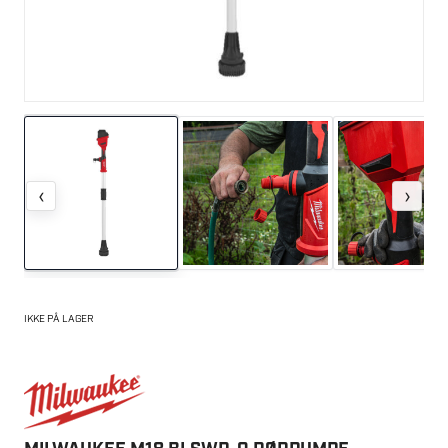
‹
›
IKKE PÅ LAGER