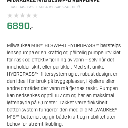
MILWAUKEE M18 BLSWP-0 RØRPUMPE
TTI4933498559
· EAN: 4058546524289
★
★
★
★
★
6890
,-
Milwaukee M18™ BLSWP-0 HYDROPASS™ børsteløs
lensepumpe er en kraftig og pålitelig pumpe utviklet
for rask og effektiv fjerning av vann – selv når det
inneholder skitt eller partikler. Med sitt unike
HYDROPASS™-filtersystem og et robust design, er
den ideell for bruk på byggeplasser, i kjellere eller
andre områder der vann må fjernes raskt. Pumpen
kan nedsenkes opptil 107 cm og har en maksimal
løftehøyde på 5,1 meter. Takket være fleksibelt
batterisystem fungerer den med alle MILWAUKEE®
M18™-batterier, og gir både kraft og mobilitet uten
behov for strømtilkobling.