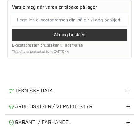
Varsle meg når varen er tilbake på lager
E-
postadresse
Gi meg beskjed
E-postadressen brukes kun til lagervarsel.
This site is protected by reCAPTCHA.
TEKNISKE DATA
Gjengestørrelse («)
1 ¼» female thread
ARBEIDSKLÆR / VERNEUTSTYR
Anbefalt verneutstyr og arbeidsklær
Gjennomstrømming (l/t)
5 670
GARANTI / FAGHANDEL
Gjennomstrømningshastighet
Riktig verneutstyr gir tryggere og mer effektiv bruk av
94,5
Autorisert MILWAUKEE®-forhandler