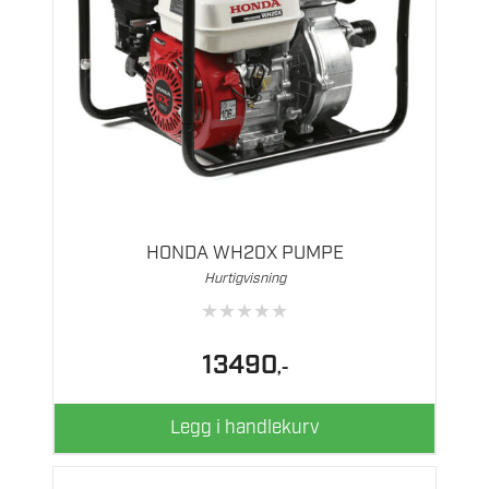
HONDA WH20X PUMPE
Hurtigvisning
★
★
★
★
★
13490
,-
Legg i handlekurv