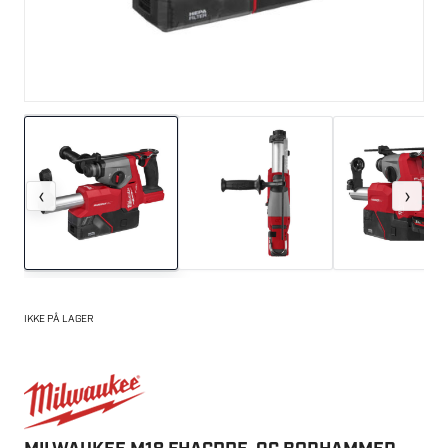
‹
›
IKKE PÅ LAGER