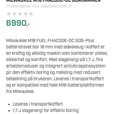
MILWAUKEE M18 FHACDDE-0C BORHAMMER
TTI4933498586
· EAN: 4058546524555
★
★
★
★
★
6990
,-
Milwaukee M18 FUEL FHACDDE-0C SDS-Plus
batteridrevet bor 16 mm med støvavsug i koffert er
en kraftig og allsidig maskin som kombinerer ytelse,
sikkerhet og komfort. Med slagenergi på 1,7 J, fire
arbeidsmoduser og integrert antivibrasjonssystem
gir den effektiv boring og meisling med redusert
belastning på brukeren. Leveres i transportkoffert
og er kompatibel med hele M18-batteriplattformen
fra Milwaukee.
Leveres i transportkoffert
1,7 J slagenergi for effektiv boring