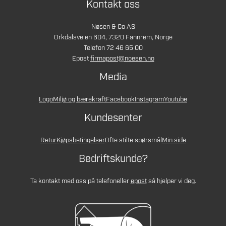
Kontakt oss
Nøsen & Co AS
Orkdalsveien 604, 7320 Fannrem, Norge
Telefon 72 46 65 00
Epost
firmapost@noesen.no
Media
Logo
Miljø og bærekraft
Facebook
Instagram
Youtube
Kundesenter
Retur
Kjøpsbetingelser
Ofte stilte spørsmål
Min side
Bedriftskunde?
Ta kontakt med oss på telefon
eller
epost
så hjelper vi deg.