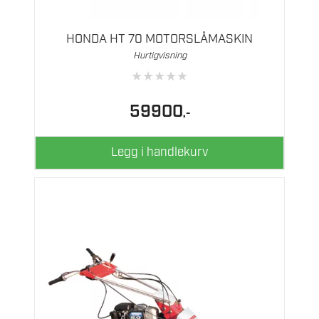
HONDA HT 70 MOTORSLÅMASKIN
Hurtigvisning
★
★
★
★
★
59900
,-
Legg i handlekurv