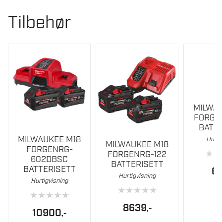
Tilbehør
MILWA
FORGE
BATT
MILWAUKEE M18
Hurti
MILWAUKEE M18
FORGENRG-
★
★
FORGENRG-122
602DBSC
BATTERISETT
BATTERISETT
6
Hurtigvisning
Hurtigvisning
★
★
★
★
★
★
★
★
★
★
8639
,-
10900
,-