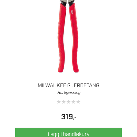
MILWAUKEE GJERDETANG
Hurtigvisning
★
★
★
★
★
319
,-
Legg i handlekurv