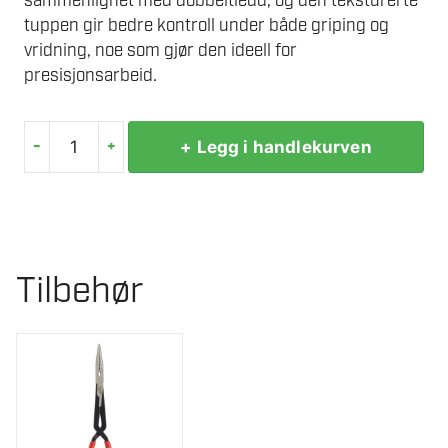
sammenlignet med dobbeltledd, og den teksturerte
tuppen gir bedre kontroll under både griping og
vridning, noe som gjør den ideell for
presisjonsarbeid.
-
+
+ Legg i handlekurven
MILWAUKEE
SPISTANG
LANG
45
antall
Tilbehør