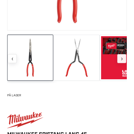
‹
›
PÅ LAGER