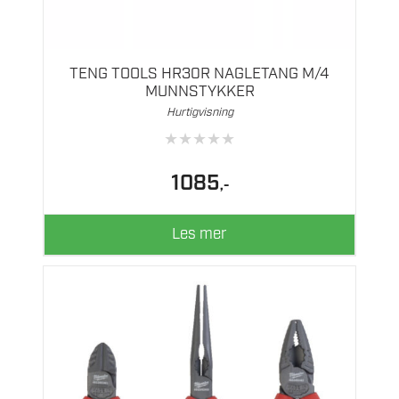
TENG TOOLS HR30R NAGLETANG M/4
MUNNSTYKKER
Hurtigvisning
★
★
★
★
★
1085
,-
Les mer