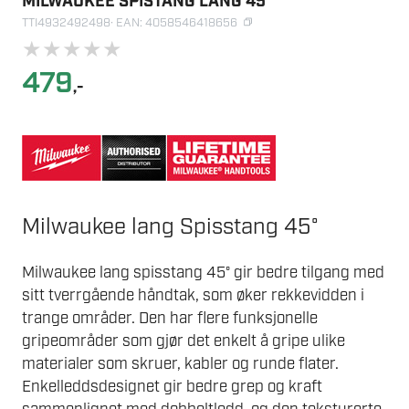
MILWAUKEE SPISTANG LANG 45
TTI4932492498
· EAN: 4058546418656
★
★
★
★
★
479
,-
Milwaukee lang Spisstang 45°
Milwaukee lang spisstang 45° gir bedre tilgang med
sitt tverrgående håndtak, som øker rekkevidden i
trange områder. Den har flere funksjonelle
gripeområder som gjør det enkelt å gripe ulike
materialer som skruer, kabler og runde flater.
Enkelleddsdesignet gir bedre grep og kraft