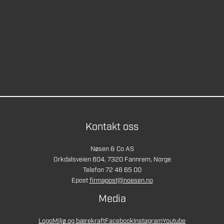
Kontakt oss
Nøsen & Co AS
Orkdalsveien 604, 7320 Fannrem, Norge
Telefon 72 46 65 00
Epost
firmapost@noesen.no
Media
Logo
Miljø og bærekraft
Facebook
Instagram
Youtube