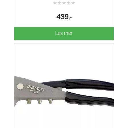
★
★
★
★
★
439
,-
Les mer