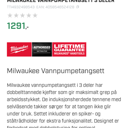
MILWAUKEE VANNPUMPETANGSETT 3 DELER
TTI4932498543
· EAN: 4058546524128
★
★
★
★
★
1291
,-
Milwaukee Vannpumpetangsett
Milwaukee vannpumpetangsett i 3 deler har
dobbelttannede kjefter som gir maksimalt grep på
arbeidsstykket. De induksjonsherdede tennene med
selvlåsende takker sørger for at tangen ikke glir
under bruk. Settet inkluderer en spiker- og
ståltrådholder for ekstra funksjonalitet. Designet er