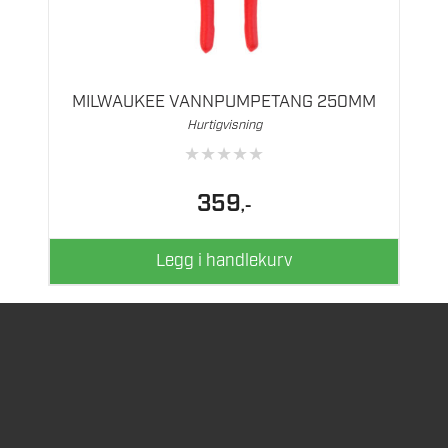
MILWAUKEE VANNPUMPETANG 250MM
Hurtigvisning
★
★
★
★
★
359
,-
Legg i handlekurv