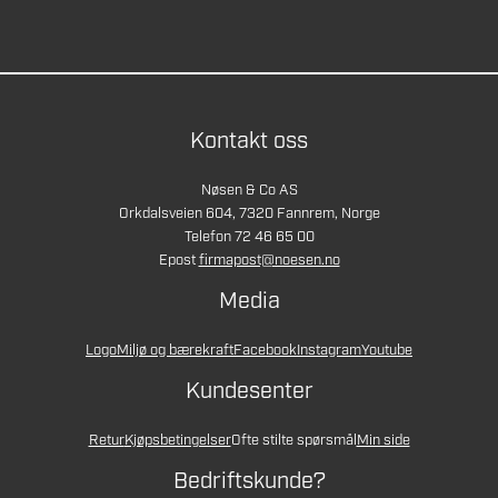
Kontakt oss
Nøsen & Co AS
Orkdalsveien 604, 7320 Fannrem, Norge
Telefon 72 46 65 00
Epost
firmapost@noesen.no
Media
Logo
Miljø og bærekraft
Facebook
Instagram
Youtube
Kundesenter
Retur
Kjøpsbetingelser
Ofte stilte spørsmål
Min side
Bedriftskunde?