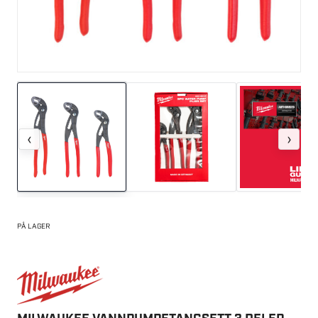
‹
›
PÅ LAGER