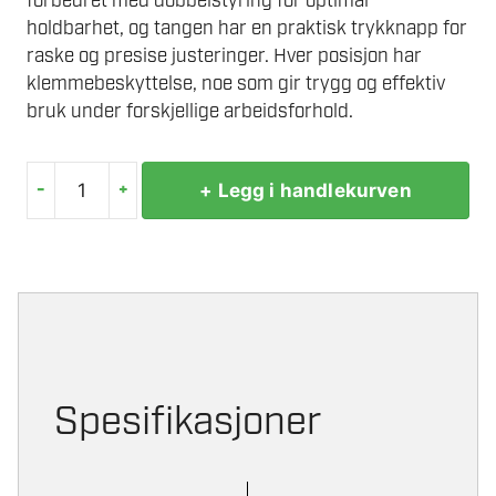
forbedret med dobbelstyring for optimal
holdbarhet, og tangen har en praktisk trykknapp for
raske og presise justeringer. Hver posisjon har
klemmebeskyttelse, noe som gir trygg og effektiv
bruk under forskjellige arbeidsforhold.
-
+
+ Legg i handlekurven
MILWAUKEE
VANNPUMPETANGSETT
3
DELER
antall
Spesifikasjoner