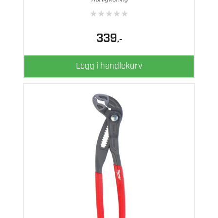
★
★
★
★
★
339
,-
Legg i handlekurv