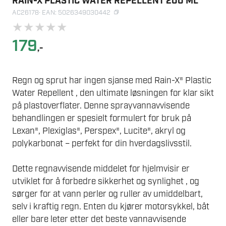
RAIN-X PLASTIC WATER REPELLENT 200 ML
AC26178
· EAN: 5026349030442
★
★
★
★
★
179
,-
Regn og sprut har ingen sjanse med Rain-X® Plastic
Water Repellent , den ultimate løsningen for klar sikt
på plastoverflater. Denne sprayvannavvisende
behandlingen er spesielt formulert for bruk på
Lexan®, Plexiglas®, Perspex®, Lucite®, akryl og
polykarbonat – perfekt for din hverdagslivsstil.
Dette regnavvisende middelet for hjelmvisir er
utviklet for å forbedre sikkerhet og synlighet , og
sørger for at vann perler og ruller av umiddelbart,
selv i kraftig regn. Enten du kjører motorsykkel, båt
eller bare leter etter det beste vannavvisende