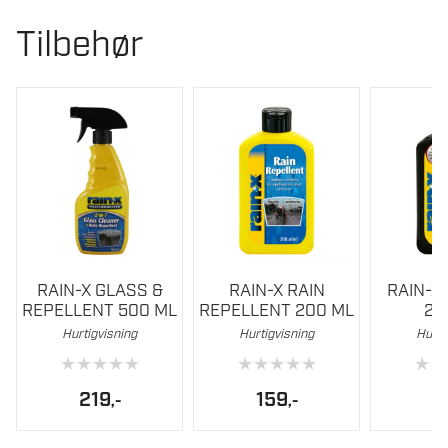
Tilbehør
RAIN-X GLASS &
RAIN-X RAIN
RAIN-X
REPELLENT 500 ML
REPELLENT 200 ML
20
Hurtigvisning
Hurtigvisning
Hurti
★
★
★
★
★
★
★
★
★
★
★
★
219
159
1
,-
,-