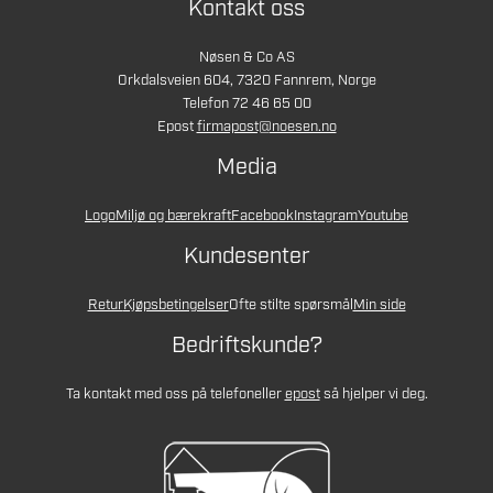
Kontakt oss
Nøsen & Co AS
Orkdalsveien 604, 7320 Fannrem, Norge
Telefon 72 46 65 00
Epost
firmapost@noesen.no
Media
Logo
Miljø og bærekraft
Facebook
Instagram
Youtube
Kundesenter
Retur
Kjøpsbetingelser
Ofte stilte spørsmål
Min side
Bedriftskunde?
Ta kontakt med oss på telefon
eller
epost
så hjelper vi deg.