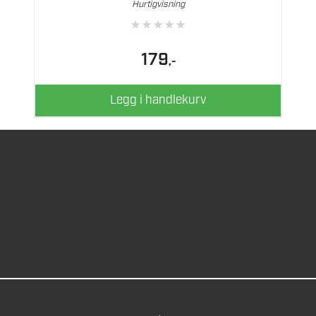
Hurtigvisning
★
★
★
★
★
179
,-
Legg i handlekurv