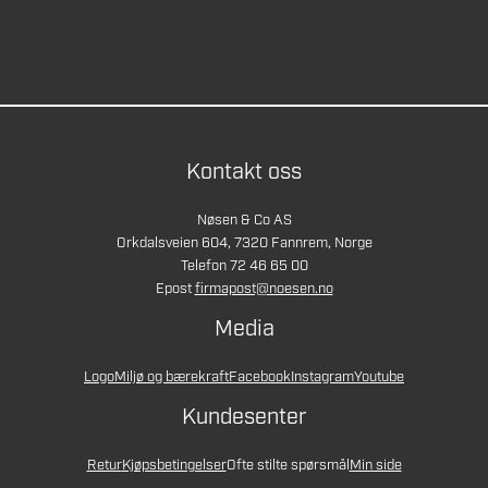
Kontakt oss
Nøsen & Co AS
Orkdalsveien 604, 7320 Fannrem, Norge
Telefon 72 46 65 00
Epost
firmapost@noesen.no
Media
Logo
Miljø og bærekraft
Facebook
Instagram
Youtube
Kundesenter
Retur
Kjøpsbetingelser
Ofte stilte spørsmål
Min side