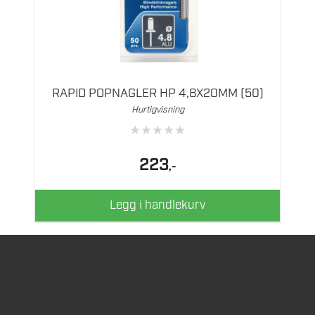
RAPID POPNAGLER HP 4,8X20MM (50)
Hurtigvisning
★
★
★
★
★
223
,-
Legg i handlekurv