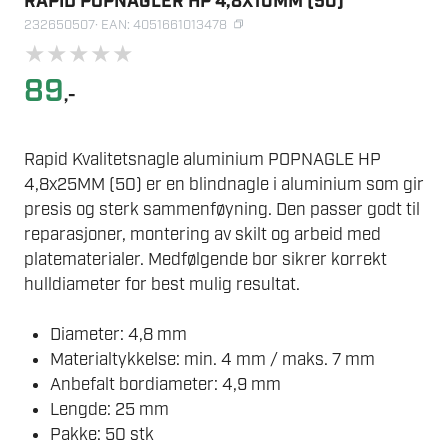
RAPID POPNAGLER HP 4,8X10MM (50)
232650507
· EAN: 4051661013478
★
★
★
★
★
89
,-
Rapid Kvalitetsnagle aluminium POPNAGLE HP
4,8x25MM (50) er en blindnagle i aluminium som gir
presis og sterk sammenføyning. Den passer godt til
reparasjoner, montering av skilt og arbeid med
platematerialer. Medfølgende bor sikrer korrekt
hulldiameter for best mulig resultat.
Diameter: 4,8 mm
Materialtykkelse: min. 4 mm / maks. 7 mm
Anbefalt bordiameter: 4,9 mm
Lengde: 25 mm
Pakke: 50 stk