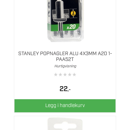
STANLEY POPNAGLER ALU 4X3MM A20 1-
PAA52T
Hurtigvisning
★
★
★
★
★
22
,-
Legg i handlekurv