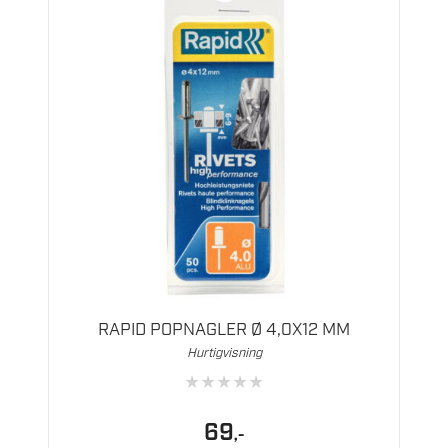
RAPID POPNAGLER Ø 4,0X12 MM
Hurtigvisning
★
★
★
★
★
69
,-