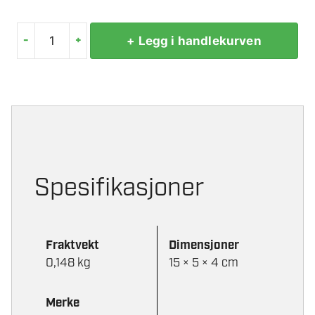
-
+
+ Legg i handlekurven
RAPID
POPNAGLER
HP
4,8X10MM
(50)
antall
Spesifikasjoner
Fraktvekt
Dimensjoner
0,148 kg
15 × 5 × 4 cm
Merke