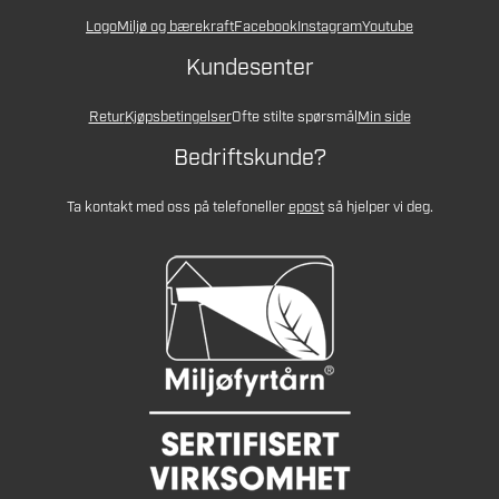
Logo
Miljø og bærekraft
Facebook
Instagram
Youtube
Kundesenter
Retur
Kjøpsbetingelser
Ofte stilte spørsmål
Min side
Bedriftskunde?
Ta kontakt med oss på telefon
eller
epost
så hjelper vi deg.