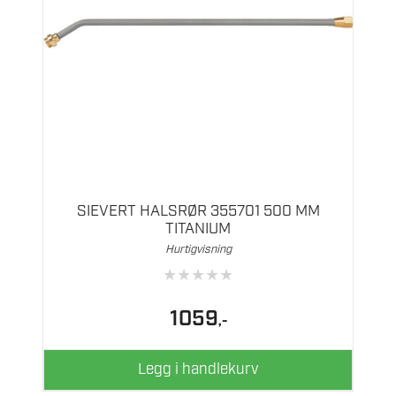
SIEVERT HALSRØR 355701 500 MM
TITANIUM
Hurtigvisning
★
★
★
★
★
1059
,-
Legg i handlekurv