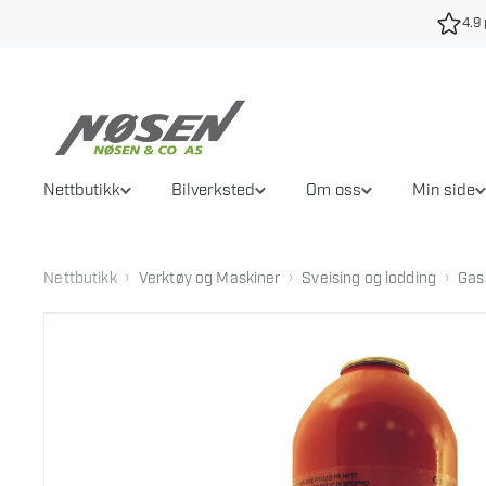
Hopp
4.9 
til
innhold
Nettbutikk
Bilverksted
Om oss
Min side
›
›
›
Nettbutikk
Verktøy og Maskiner
Sveising og lodding
Gas