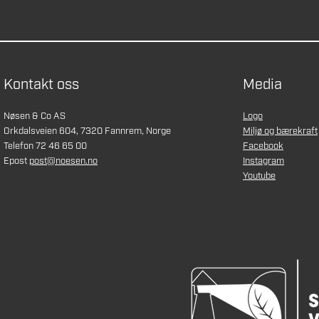
Kontakt oss
Media
Nøsen & Co AS
Logo
Orkdalsveien 604, 7320 Fannrem, Norge
Miljø og bærekraft
Telefon 72 46 65 00
Facebook
Epost
post@noesen.no
Instagram
Youtube