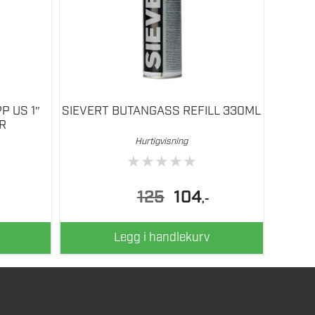
P US 1″
SIEVERT BUTANGASS REFILL 330ML
R
Hurtigvisning
★
★
★
★
★
Opprinnelig
Nåværende
125
104
,-
pris
pris
var:
er:
125.
104.
Legg i handlekurv