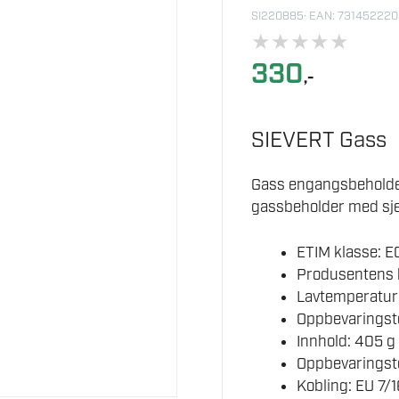
SI220885
· EAN: 73145222
★
★
★
★
★
330
,-
SIEVERT Gass
Gass engangsbehold
gassbeholder med sje
ETIM klasse: E
Produsentens 
Lavtemperatur:
Oppbevaringste
Innhold: 405 g
Oppbevaringst
Kobling: EU 7/1