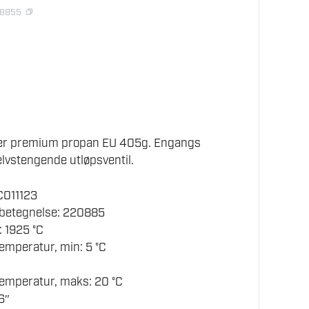
08855
er premium propan EU 405g. Engangs
lvstengende utløpsventil.
C011123
betegnelse: 220885
 1925 °C
mperatur, min: 5 °C
emperatur, maks: 20 °C
6″