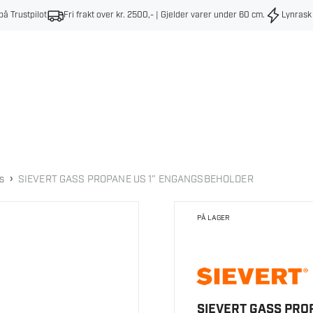
på Trustpilot
Fri frakt over kr. 2500,- | Gjelder varer under 60 cm
.
Lynrask
›
s
SIEVERT GASS PROPANE US 1″ ENGANGSBEHOLDER
PÅ LAGER
SIEVERT GASS PRO