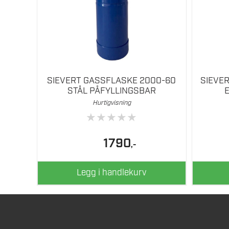
SIEVERT GASSFLASKE 2000-60
SIEVER
STÅL PÅFYLLINGSBAR
Hurtigvisning
★
★
★
★
★
1790
,-
Legg i handlekurv