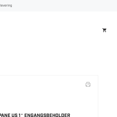
PROPANE
 levering
US
1"
ENGANGSBEHOLDER
antall
PANE US 1″ ENGANGSBEHOLDER