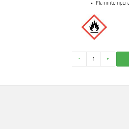
Flammtemperat
-
+
SIEVERT
GASS
PROPANE
US
1"
ENGANGSBEHOLDER
antall