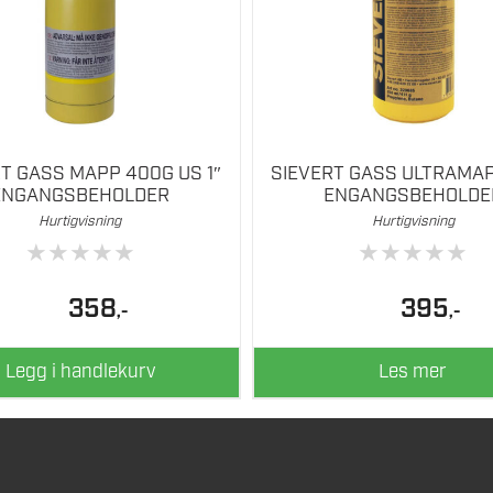
T GASS MAPP 400G US 1″
SIEVERT GASS ULTRAMAP
ENGANGSBEHOLDER
ENGANGSBEHOLDE
Hurtigvisning
Hurtigvisning
★
★
★
★
★
★
★
★
★
★
358
395
,-
,-
Legg i handlekurv
Les mer