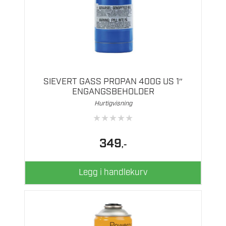
SIEVERT GASS PROPAN 400G US 1″
ENGANGSBEHOLDER
Hurtigvisning
★
★
★
★
★
349
,-
Legg i handlekurv