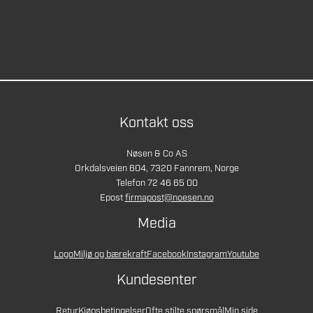
Kontakt oss
Nøsen & Co AS
Orkdalsveien 604, 7320 Fannrem, Norge
Telefon 72 46 65 00
Epost
firmapost@noesen.no
Media
Logo
Miljø og bærekraft
Facebook
Instagram
Youtube
Kundesenter
Retur
Kjøpsbetingelser
Ofte stilte spørsmål
Min side