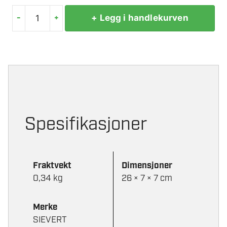
-
+
+ Legg i handlekurven
SIEVERT
GASS
ULTRAGAS
EU
210G
ENGANGSBEHOLDER
antall
Spesifikasjoner
Fraktvekt
Dimensjoner
0,34 kg
26 × 7 × 7 cm
Merke
SIEVERT