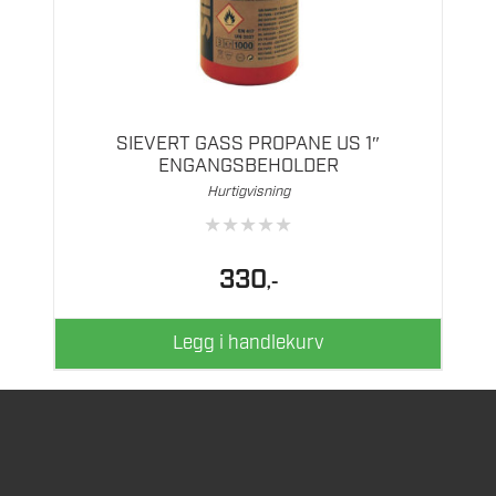
SIEVERT GASS PROPANE US 1″
ENGANGSBEHOLDER
Hurtigvisning
★
★
★
★
★
330
,-
Legg i handlekurv