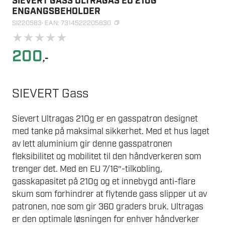
SIEVERT GASS ULTRAGAS EU 210G
ENGANGSBEHOLDER
SI220583
· EAN: 7314522205830
★
★
★
★
★
200
,-
SIEVERT Gass
Sievert Ultragas 210g er en gasspatron designet
med tanke på maksimal sikkerhet. Med et hus laget
av lett aluminium gir denne gasspatronen
fleksibilitet og mobilitet til den håndverkeren som
trenger det. Med en EU 7/16″-tilkobling,
gasskapasitet på 210g og et innebygd anti-flare
skum som forhindrer at flytende gass slipper ut av
patronen, noe som gir 360 graders bruk. Ultragas
er den optimale løsningen for enhver håndverker