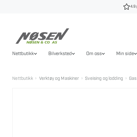
Hopp
4.9 
til
innhold
Nettbutikk
Bilverksted
Om oss
Min side
›
›
›
Nettbutikk
Verktøy og Maskiner
Sveising og lodding
Gas