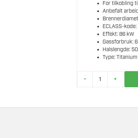
For tilkobling t
Anbefalt arbei
Brennerdiame
ECLASS-kode:
Effekt: 86 kW
Gassforbruk: 
Halslengde: 
Type: Titanium
-
+
SIEVERT
KRAFTBRENNER
346052
PRO
88
TITAN
antall