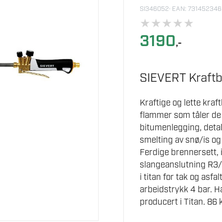
SI346052
· EAN: 73145234
★
★
★
★
★
3190
,-
SIEVERT Kraft
Kraftige og lette kra
flammer som tåler de t
bitumenlegging, detal
smelting av snø/is o
Ferdige brennersett, 
slangeanslutning R3/8
i titan for tak og asf
arbeidstrykk 4 bar.
producert i Titan. 86 