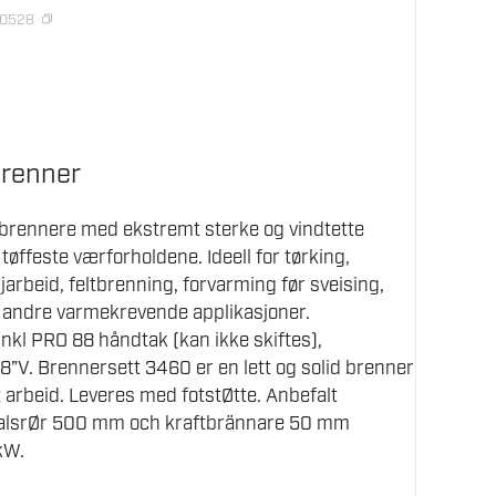
60528
brenner
ftbrennere med ekstremt sterke og vindtette
øffeste værforholdene. Ideell for tørking,
jarbeid, feltbrenning, forvarming før sveising,
g andre varmekrevende applikasjoner.
inkl PRO 88 håndtak (kan ikke skiftes),
”V. Brennersett 3460 er en lett og solid brenner
alt arbeid. Leveres med fotstØtte. Anbefalt
 HalsrØr 500 mm och kraftbrännare 50 mm
kW.