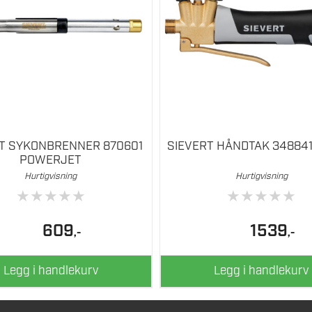
T SYKONBRENNER 870601
SIEVERT HÅNDTAK 348841
POWERJET
Hurtigvisning
Hurtigvisning
★
★
★
★
★
★
★
★
★
★
609
1539
,-
,-
Legg i handlekurv
Legg i handlekurv