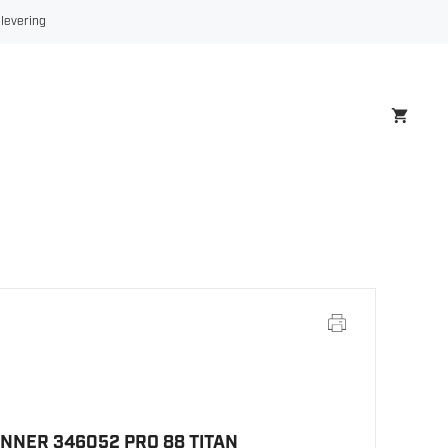
346052
 levering
PRO
88
TITAN
antall
NNER 346052 PRO 88 TITAN