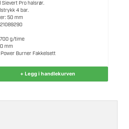
il Sievert Pro halsrør.
dstrykk 4 bar.
ter: 50 mm
 21089290
6700 g/time
500 mm
 Power Burner Fakkelsett
+ Legg i handlekurven