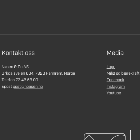
Kontakt oss
Media
Nøsen & Co AS
Logo
Orkdalsveien 604, 7320 Fannrem, Norge
Miljø og bærekraft
Telefon 72 46 65 00
Facebook
Epost
post@noesen.no
Instagram
Youtube