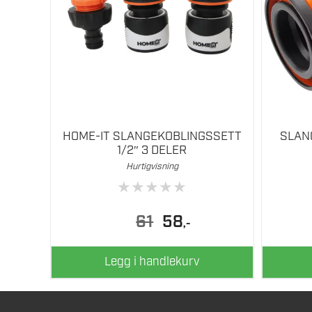
HOME-IT SLANGEKOBLINGSSETT
SLAN
1/2″ 3 DELER
Hurtigvisning
★
★
★
★
★
Opprinnelig
Nåværende
61
58
,-
pris
pris
var:
er:
61.
58.
Legg i handlekurv