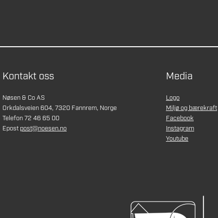
Kontakt oss
Media
Nøsen & Co AS
Logo
Orkdalsveien 604, 7320 Fannrem, Norge
Miljø og bærekraft
Telefon 72 46 65 00
Facebook
Epost
post@noesen.no
Instagram
Youtube