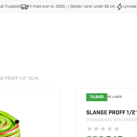
på Trustpilot
Fri frakt over kr. 2500,- | Gjelder varer under 60 cm
.
Lynrask
E PROFF 1/2″ 20 M
TILBUD!
PÅ LAGER
SLANGE PROFF 1/2
OM55492640
· EAN: 5902
★
★
★
★
★
Opprinnelig
Nåvæ