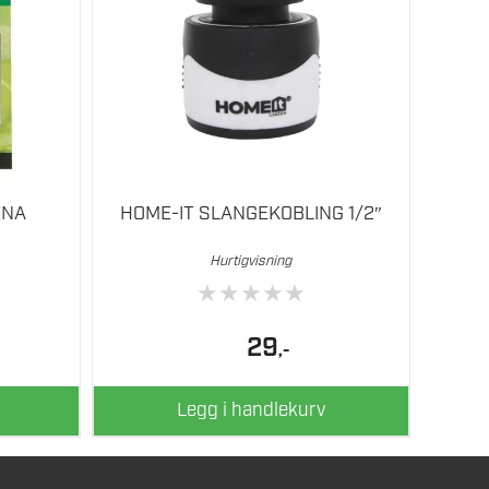
ENA
HOME-IT SLANGEKOBLING 1/2″
Hurtigvisning
★
★
★
★
★
lig
ærende
29
,-
Legg i handlekurv