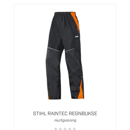
Dette
produktet
har
flere
STIHL RAINTEC REGNBUKSE
varianter.
Hurtigvisning
Alternativene
★
★
★
★
★