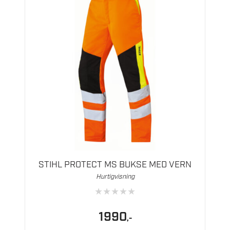
Dette
produktet
har
flere
STIHL PROTECT MS BUKSE MED VERN
varianter.
Hurtigvisning
Alternativene
★
★
★
★
★
kan
velges
1990
,-
på