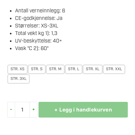
Antall verneinnlegg: 6
CE-godkjennelse: Ja
Størrelser: XS-3XL
Total vekt kg 1): 1,3
UV-beskyttelse: 40+
Vask °C 2): 60°
STR. XS
STR. S
STR. M
STR. L
STR. XL
STR. XXL
STR. 3XL
-
+
+ Legg i handlekurven
STIHL
ADVANCE
X-