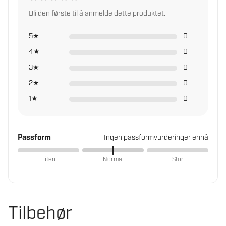
Bli den første til å anmelde dette produktet.
5★
0
4★
0
3★
0
2★
0
1★
0
Passform
Ingen passformvurderinger ennå
Liten
Normal
Stor
Tilbehør