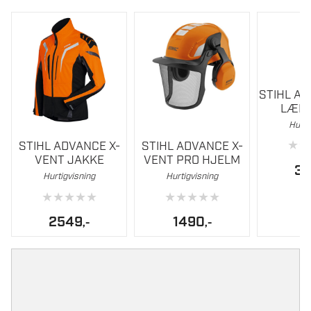
STIHL A
LÆR
Hurti
Dette
Dette
★
★
STIHL ADVANCE X-
STIHL ADVANCE X-
produktet
produktet
VENT JAKKE
VENT PRO HJELM
har
har
3
Hurtigvisning
Hurtigvisning
flere
flere
★
★
★
★
★
★
★
★
★
★
varianter.
varianter.
Alternativene
Alternati
2549
1490
,-
,-
kan
kan
velges
velges
på
på
produktsiden
produktsi