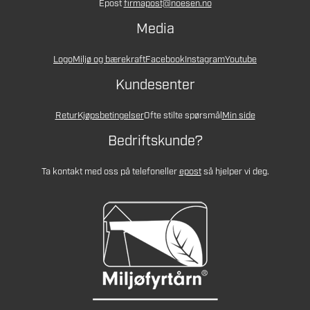
Epost
firmapost@noesen.no
Media
Logo
Miljø og bærekraft
Facebook
Instagram
Youtube
Kundesenter
Retur
Kjøpsbetingelser
Ofte stilte spørsmål
Min side
Bedriftskunde?
Ta kontakt med oss på telefon
eller
epost
så hjelper vi deg.