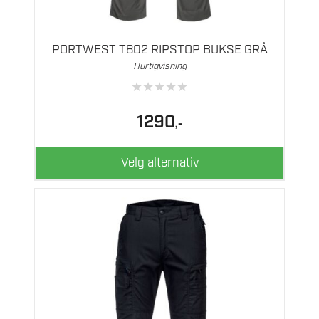
produktet
har
flere
PORTWEST T802 RIPSTOP BUKSE GRÅ
varianter.
Hurtigvisning
Alternativene
★
★
★
★
★
kan
velges
1290
,-
på
produktsiden
Velg alternativ