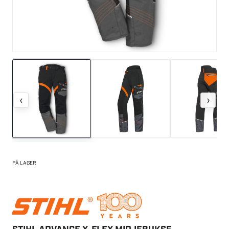
‹
›
PÅ LAGER