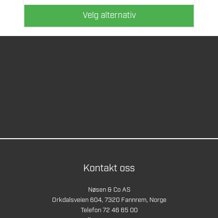
produktsiden
Velg alternativ
Kontakt oss
Nøsen & Co AS
Orkdalsveien 604, 7320 Fannrem, Norge
Telefon 72 46 65 00