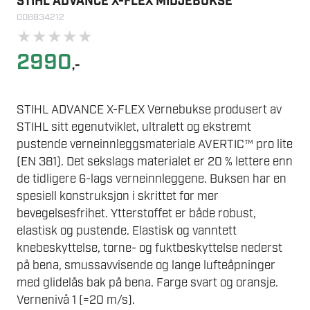
STIHL ADVANCE X-FLEX MIDJEBUKSE
008834212
★
★
★
★
★
2990
,-
STIHL ADVANCE X-FLEX Vernebukse produsert av
STIHL sitt egenutviklet, ultralett og ekstremt
pustende verneinnleggsmateriale AVERTIC™ pro lite
(EN 381). Det sekslags materialet er 20 % lettere enn
de tidligere 6-lags verneinnleggene. Buksen har en
spesiell konstruksjon i skrittet for mer
bevegelsesfrihet. Ytterstoffet er både robust,
elastisk og pustende. Elastisk og vanntett
knebeskyttelse, torne- og fuktbeskyttelse nederst
på bena, smussavvisende og lange lufteåpninger
med glidelås bak på bena. Farge svart og oransje.
Vernenivå 1 (=20 m/s).