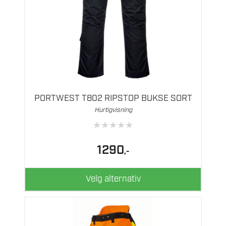
Dette
produktet
har
flere
PORTWEST T802 RIPSTOP BUKSE SORT
varianter.
Hurtigvisning
Alternativene
★
★
★
★
★
kan
velges
1290
,-
på
produktsiden
Velg alternativ