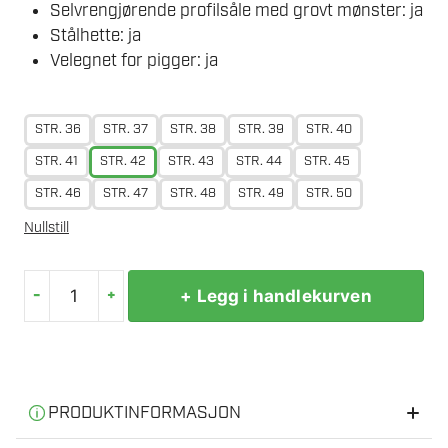
Selvrengjørende profilsåle med grovt mønster: ja
Stålhette: ja
Velegnet for pigger: ja
STR. 36
STR. 37
STR. 38
STR. 39
STR. 40
STR. 41
STR. 42
STR. 43
STR. 44
STR. 45
STR. 46
STR. 47
STR. 48
STR. 49
STR. 50
Nullstill
-
+
+ Legg i handlekurven
STIHL
VERNESTØVEL
SPECIAL
KL3
antall
PRODUKTINFORMASJON