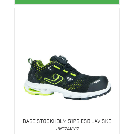
Dette
produktet
har
flere
BASE STOCKHOLM S1PS ESD LAV SKO
varianter.
Hurtigvisning
Alternativene