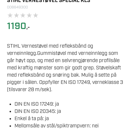
STIHL VERNESTØVEL SPECIAL KL3
008849300
★
★
★
★
★
1190
,-
STIHL Vernestøvel med refleksbånd og
verneinnlegg.Gummistøvel med verneinnlegg som
går høyt opp, og med en selvrengjørende profilsåle
med kraftig mønster som gir godt grep. Støvelskaft
med refleksbånd og snøring bak. Mulig å sette på
pigger i sålen. Oppfyller EN ISO 17249, verneklasse 3
(tilsvarer 28 m/sek).
DIN EN ISO 17249: ja
DIN EN ISO 20345: ja
Enkel å ta på: ja
Mellomsåle av stål/spiktrampvern: nei