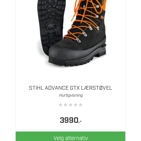
Dette
produktet
har
flere
STIHL ADVANCE GTX LÆRSTØVEL
varianter.
Hurtigvisning
Alternativene
★
★
★
★
★
kan
velges
3990
,-
på
produktsiden
Velg alternativ