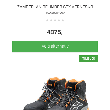
flere
ZAMBERLAN DELIMBER GTX VERNESKO
varianter.
Hurtigvisning
Alternativene
★
★
★
★
★
kan
velges
4875
,-
på
produktsiden
Velg alternativ
TILBUD!