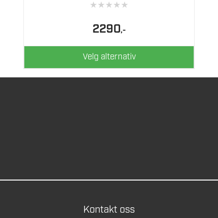
★
★
★
★
★
kan
velges
2290
,-
på
produktsiden
Velg alternativ
Kontakt oss