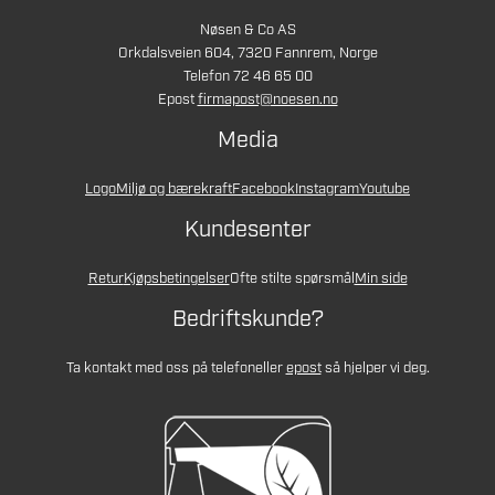
Nøsen & Co AS
Orkdalsveien 604, 7320 Fannrem, Norge
Telefon 72 46 65 00
Epost
firmapost@noesen.no
Media
Logo
Miljø og bærekraft
Facebook
Instagram
Youtube
Kundesenter
Retur
Kjøpsbetingelser
Ofte stilte spørsmål
Min side
Bedriftskunde?
Ta kontakt med oss på telefon
eller
epost
så hjelper vi deg.