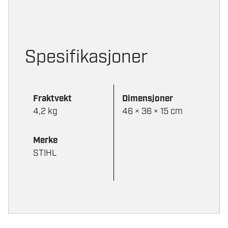
velges
velges
på
på
produktsiden
produktsi
Spesifikasjoner
Fraktvekt
Dimensjoner
4,2 kg
46 × 36 × 15 cm
Merke
STIHL