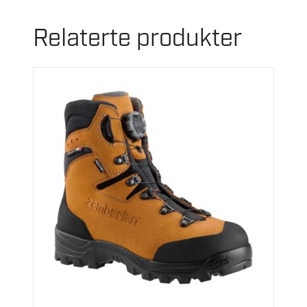
Relaterte produkter
Dette
produktet
har