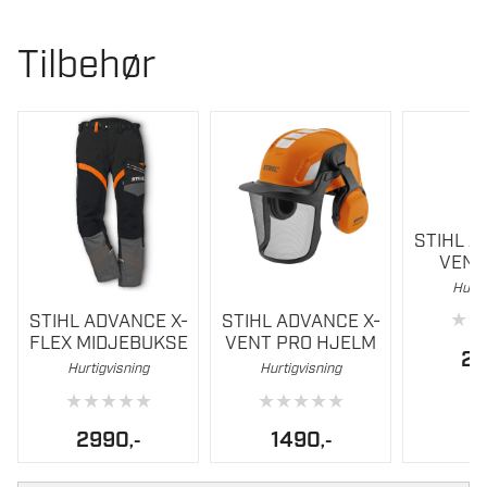
Tilbehør
STIHL A
VENT
Hurti
Dette
Dette
★
★
STIHL ADVANCE X-
STIHL ADVANCE X-
produktet
produktet
FLEX MIDJEBUKSE
VENT PRO HJELM
har
har
2
Hurtigvisning
Hurtigvisning
flere
flere
★
★
★
★
★
★
★
★
★
★
varianter.
varianter.
Alternativene
Alternati
2990
1490
,-
,-
kan
kan