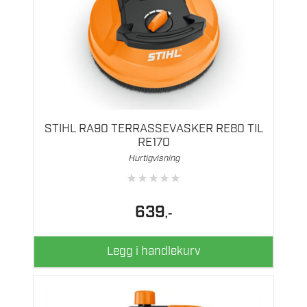
STIHL RA90 TERRASSEVASKER RE80 TIL
RE170
Hurtigvisning
★
★
★
★
★
639
,-
Legg i handlekurv