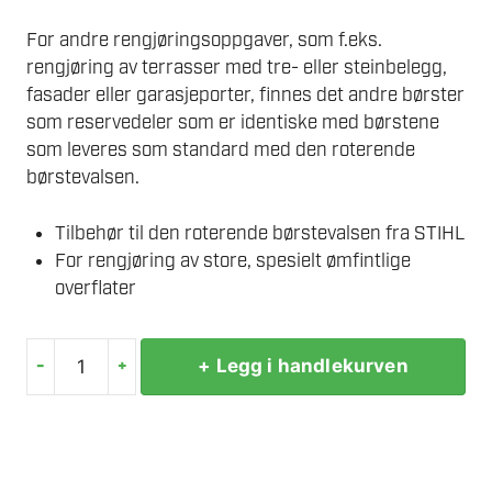
For andre rengjøringsoppgaver, som f.eks.
rengjøring av terrasser med tre- eller steinbelegg,
fasader eller garasjeporter, finnes det andre børster
som reservedeler som er identiske med børstene
som leveres som standard med den roterende
børstevalsen.
Tilbehør til den roterende børstevalsen fra STIHL
For rengjøring av store, spesielt ømfintlige
overflater
-
+
+ Legg i handlekurven
STIHL
BØRSTEVALSE/RESERVEBØRSTE
MYK
antall