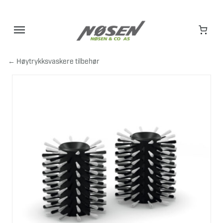
Hopp
til
innhold
← Høytrykksvaskere tilbehør