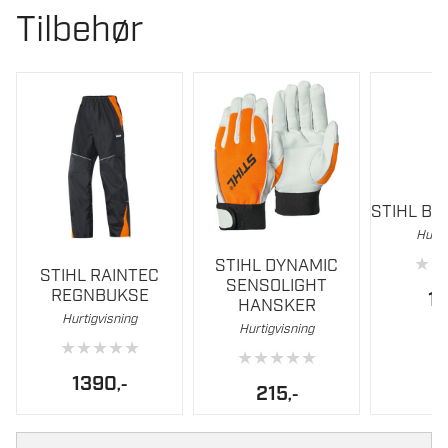
Tilbehør
STIHL B
Hurti
Dette
Dette
★
★
STIHL DYNAMIC
STIHL RAINTEC
produktet
produktet
SENSOLIGHT
REGNBUKSE
1
har
har
HANSKER
Hurtigvisning
flere
flere
Hurtigvisning
★
★
★
★
★
varianter.
varianter.
★
★
★
★
★
Alternativene
Alternativene
1390
,-
215
,-
kan
kan
velges
velges