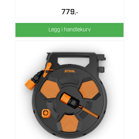
779
,-
Legg i handlekurv