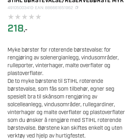
STIHL BØRSTEVALSE/RESERVEBØRSTE MYK
49105003410
· EAN: 886661651962
★
★
★
★
★
218
,-
Myke børster for roterende børstevalse: for
rengjøring av solenergianlegg, vindusområder,
rulleporter, vinterhager, malte overflater og
plastoverflater.
De to myke børstene til STIHL roterende
børstevalse, som fås som tilbehør, egner seg
spesielt bra til skånsom rengjøring av
solcelleanlegg, vindusområder, rullegardiner,
vinterhager og malte overflater og plastoverflater
som du ønsker å rengjøre med STIHL roterende
børstevalse. Børstene kan skiftes enkelt og uten
verktøy ved hjelp av hurtigfestet.