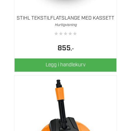
STIHL TEKSTILFLATSLANGE MED KASSETT
Hurtigvisning
★
★
★
★
★
855
,-
Legg i handlekurv