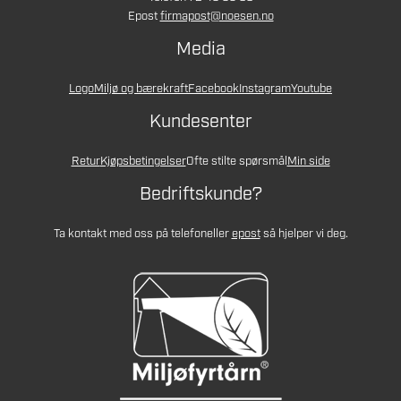
Epost
firmapost@noesen.no
Media
Logo
Miljø og bærekraft
Facebook
Instagram
Youtube
Kundesenter
Retur
Kjøpsbetingelser
Ofte stilte spørsmål
Min side
Bedriftskunde?
Ta kontakt med oss på telefon
eller
epost
så hjelper vi deg.