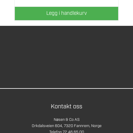
Legg i handlekurv
Kontakt oss
Nøsen & Co AS
Orkdalsveien 604, 7320 Fannrem, Norge
Telefon 72 46 65 00