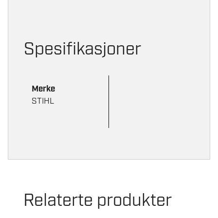
på
på
produktsiden
produktsiden
Spesifikasjoner
Merke
STIHL
Relaterte produkter