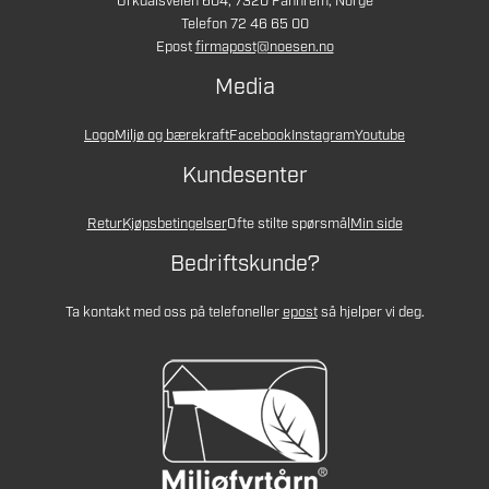
Orkdalsveien 604, 7320 Fannrem, Norge
Telefon 72 46 65 00
Epost
firmapost@noesen.no
Media
Logo
Miljø og bærekraft
Facebook
Instagram
Youtube
Kundesenter
Retur
Kjøpsbetingelser
Ofte stilte spørsmål
Min side
Bedriftskunde?
Ta kontakt med oss på telefon
eller
epost
så hjelper vi deg.