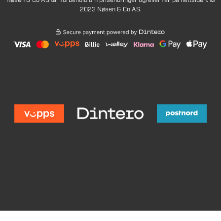
Nøsen & Co AS tar forbehold om prisendringer og/eller feil på nettsiden. ©
2023 Nøsen & Co AS.