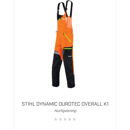
Dette
produktet
har
flere
STIHL DYNAMIC DUROTEC OVERALL K1
varianter.
Hurtigvisning
Alternativene
★
★
★
★
★
kan
velges