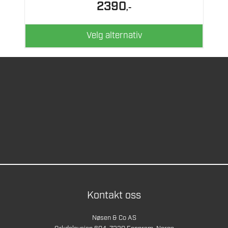
2390
,-
på
produktsiden
Velg alternativ
Kontakt oss
Nøsen & Co AS