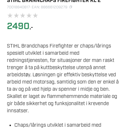
STIHL BRANNCHAPS FIREFIGHTER KL 2
70018840817
· EAN: 886661209279
★
★
★
★
★
2490
,-
STIHL Brandchaps Firefighter er chaps/lårings
spesielt utviklet i samarbeid med
redningstjenesten, for situasjoner der man raskt
trenger å ta på kuttbeskyttelse utenpå annet
arbeidstøy. Løsningen gir effektiv beskyttelse ved
arbeid med motorsag, samtidig som den er enkel å
ta av og på ved hjelp av spenner i midje og ben.
Skallet er laget av flammehemmende materiale og
gir både sikkerhet og funksjonalitet i krevende
innsatser.
Chaps/lårings utviklet i samarbeid med