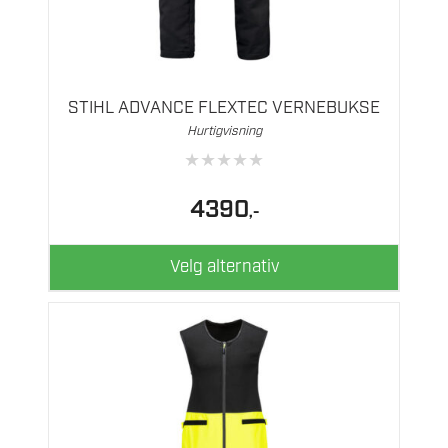
Dette
produktet
har
flere
STIHL ADVANCE FLEXTEC VERNEBUKSE
varianter.
Hurtigvisning
Alternativene
★
★
★
★
★
kan
velges
4390
,-
på
produktsiden
Velg alternativ