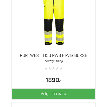
Dette
produktet
har
flere
PORTWEST T150 PW3 HI-VIS BUKSE
varianter.
Hurtigvisning
Alternativene
★
★
★
★
★
kan
velges
1890
,-
på
produktsiden
Velg alternativ