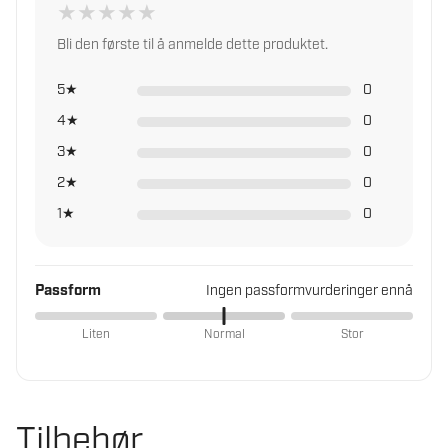
★
★
★
★
★
Les mer om trygg handel i norsk faghandel
Bli den første til å anmelde dette produktet.
5★
0
4★
0
3★
0
2★
0
1★
0
Passform
Ingen passformvurderinger ennå
Liten
Normal
Stor
Tilbehør