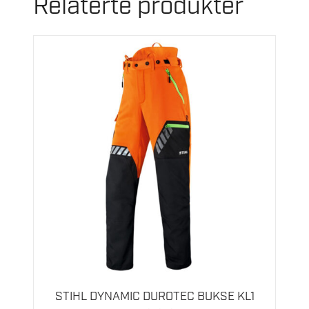
Relaterte produkter
Dette
produktet
har
flere
STIHL DYNAMIC DUROTEC BUKSE KL1
varianter.