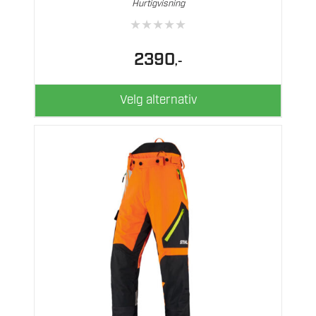
Hurtigvisning
Alternativene
★
★
★
★
★
kan
velges
2390
,-
på
produktsiden
Velg alternativ