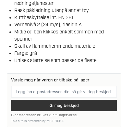
redningstjenesten
Rask påkledning utenpå annet tøy
Kuttbeskyttelse iht. EN 381
Vernenivå 2 (24 m/s), design A
Midje og ben klikkes enkelt sammen med
spenner
Skall av flammehemmende materiale
Farge: grå
Unisex størrelse som passer de fleste
Varsle meg når varen er tilbake på lager
E-
postadresse
Gi meg beskjed
E-postadressen brukes kun til lagervarsel.
This site is protected by reCAPTCHA.