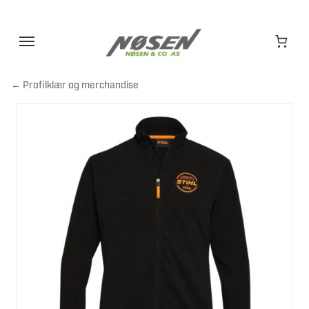
Hopp
til
innhold
← Profilklær og merchandise