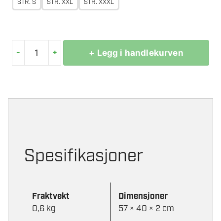
STR. S
STR. XXL
STR. XXXL
-
+
+ Legg i handlekurven
STIHL
FLEECEJAKKE
SVART
antall
Spesifikasjoner
Fraktvekt
Dimensjoner
0,6 kg
57 × 40 × 2 cm