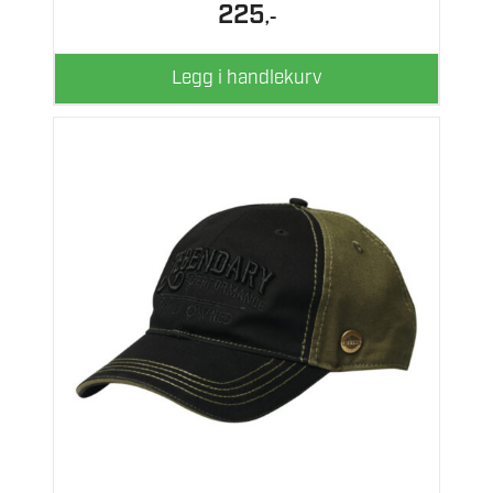
225
,-
Legg i handlekurv