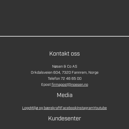
Kontakt oss
Nøsen & Co AS
Orkdalsveien 604, 7320 Fannrem, Norge
Telefon 72 46 65 00
Epost
firmapost@noesen.no
Media
Logo
Miljø og bærekraft
Facebook
Instagram
Youtube
Kundesenter