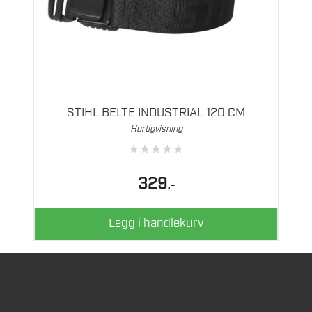
STIHL BELTE INDUSTRIAL 120 CM
Hurtigvisning
★
★
★
★
★
329
,-
Legg i handlekurv