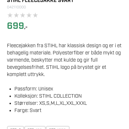
STIHL FLEECEJAKKE SVART
042110000
★
★
★
★
★
699
,-
Fleecejakken fra STIHL har klassisk design og er i et
behagelig materiale. Polyesterfiber er både mykt og
varmende, beskytter mot kulde og gir full
bevegelsesfrihet. STIHL logo på brystet gir et
komplett uttrykk.
Passform: Unisex
Kolleksjon: STIHL COLLECTION
Størrelser: XS,S,M,L,XL,XXL,XXXL
Farge: Svart