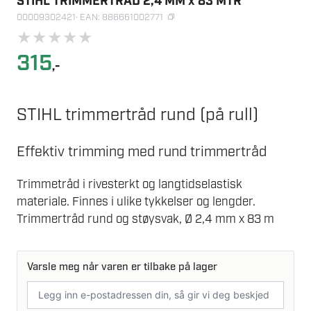
STIHL TRIMMERTRÅD 2,4 MM x 83 MTR
00009302421
· EAN: 886661002771
★
★
★
★
★
315
,-
STIHL trimmertråd rund (på rull)
Effektiv trimming med rund trimmertråd
Trimmetråd i rivesterkt og langtidselastisk
materiale. Finnes i ulike tykkelser og lengder.
Trimmertråd rund og støysvak, Ø 2,4 mm x 83 m
Varsle meg når varen er tilbake på lager
E-
postadresse