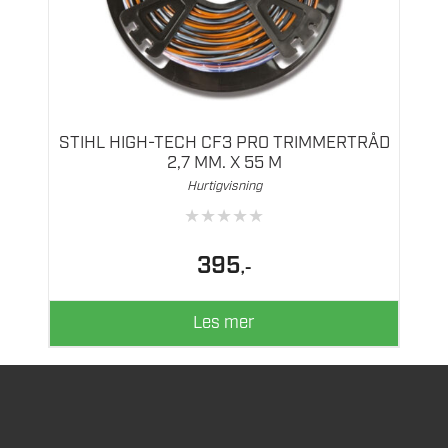
STIHL HIGH-TECH CF3 PRO TRIMMERTRÅD
2,7 MM. X 55 M
Hurtigvisning
★
★
★
★
★
395
,-
Les mer