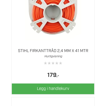
STIHL FIRKANTTRÅD 2,4 MM X 41 MTR
Hurtigvisning
★
★
★
★
★
179
,-
Legg i handlekurv