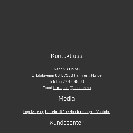
Kontakt oss
Nøsen & Co AS
Orkdalsveien 604, 7320 Fannrem, Norge
Telefon 72 46 65 00
Epost
firmapost@noesen.no
Media
Logo
Miljø og bærekraft
Facebook
Instagram
Youtube
Kundesenter