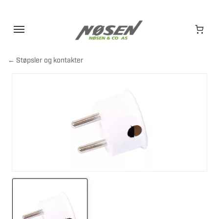
Hopp
til
innhold
← Støpsler og kontakter