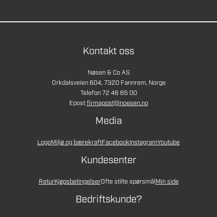
Kontakt oss
Nøsen & Co AS
Orkdalsveien 604, 7320 Fannrem, Norge
Telefon 72 46 65 00
Epost
firmapost@noesen.no
Media
Logo
Miljø og bærekraft
Facebook
Instagram
Youtube
Kundesenter
Retur
Kjøpsbetingelser
Ofte stilte spørsmål
Min side
Bedriftskunde?