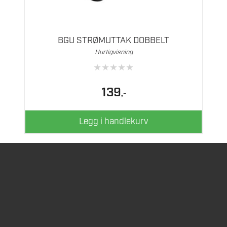
BGU STRØMUTTAK DOBBELT
Hurtigvisning
★
★
★
★
★
139
,-
Legg i handlekurv