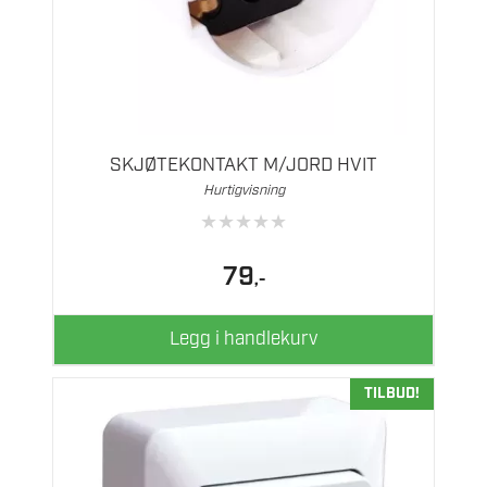
SKJØTEKONTAKT M/JORD HVIT
Hurtigvisning
★
★
★
★
★
79
,-
Legg i handlekurv
TILBUD!