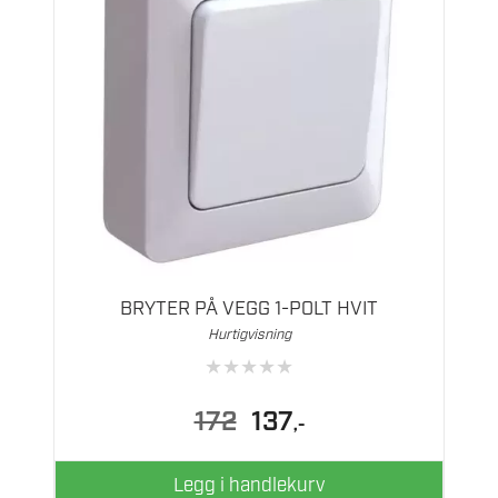
BRYTER PÅ VEGG 1-POLT HVIT
Hurtigvisning
★
★
★
★
★
Opprinnelig
Nåværende
172
137
,-
pris
pris
var:
er:
172.
137.
Legg i handlekurv