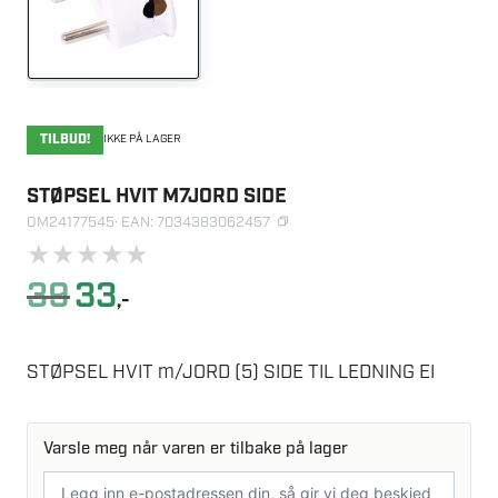
TILBUD!
IKKE PÅ LAGER
STØPSEL HVIT M7JORD SIDE
OM24177545
· EAN: 7034383062457
★
★
★
★
★
Opprinnelig
Nåværende
39
33
,-
pris
pris
var:
er:
39.
33.
STØPSEL HVIT m/JORD (5) SIDE TIL LEDNING EI
Varsle meg når varen er tilbake på lager
E-