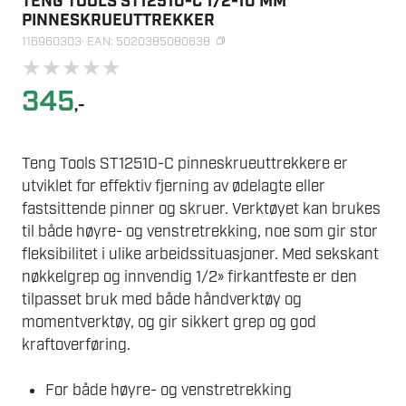
TENG TOOLS ST12510-C 1/2-10 MM
PINNESKRUEUTTREKKER
116960303
· EAN: 5020385080638
★
★
★
★
★
345
,-
Teng Tools ST12510-C pinneskrueuttrekkere er
utviklet for effektiv fjerning av ødelagte eller
fastsittende pinner og skruer. Verktøyet kan brukes
til både høyre- og venstretrekking, noe som gir stor
fleksibilitet i ulike arbeidssituasjoner. Med sekskant
nøkkelgrep og innvendig 1/2» firkantfeste er den
tilpasset bruk med både håndverktøy og
momentverktøy, og gir sikkert grep og god
kraftoverføring.
For både høyre- og venstretrekking