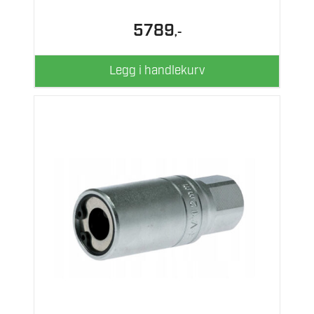
5789
,-
Legg i handlekurv