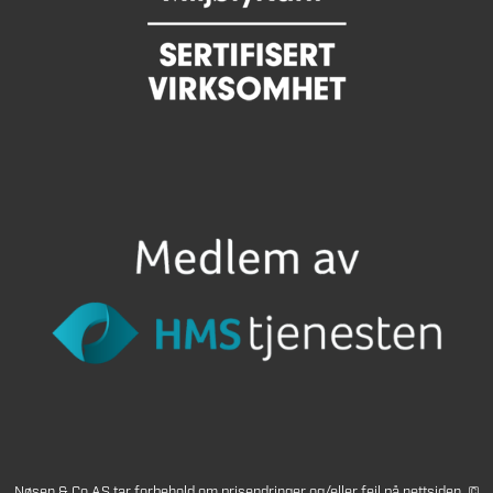
Nøsen & Co AS tar forbehold om prisendringer og/eller feil på nettsiden. ©