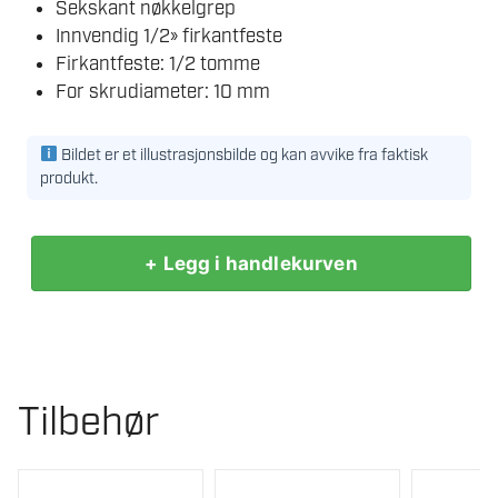
Sekskant nøkkelgrep
Innvendig 1/2» firkantfeste
Firkantfeste: 1/2 tomme
For skrudiameter: 10 mm
Bildet er et illustrasjonsbilde og kan avvike fra faktisk
produkt.
+ Legg i handlekurven
TENG
TOOLS
ST12510-
C
1/2-
Tilbehør
10
MM
PINNESKRUEUTTREKKER
antall