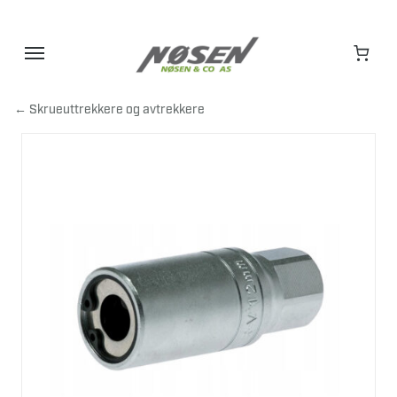
Hopp
til
innhold
← Skrueuttrekkere og avtrekkere