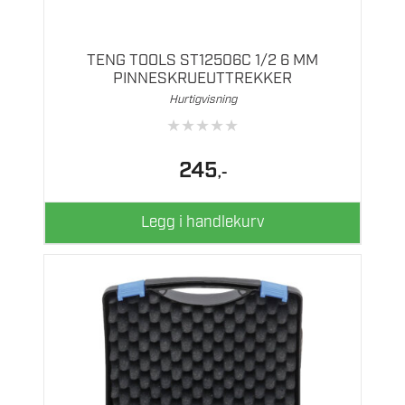
TENG TOOLS ST12506C 1/2 6 MM
PINNESKRUEUTTREKKER
Hurtigvisning
★
★
★
★
★
245
,-
Legg i handlekurv