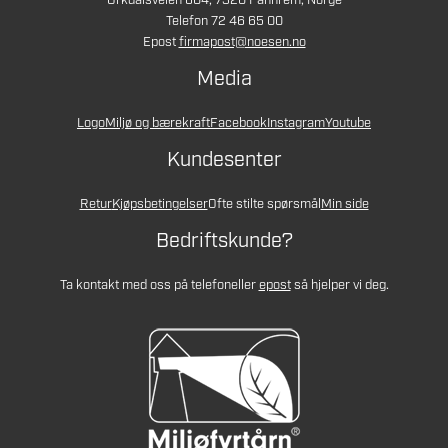
Orkdalsveien 604, 7320 Fannrem, Norge
Telefon 72 46 65 00
Epost
firmapost@noesen.no
Media
Logo
Miljø og bærekraft
Facebook
Instagram
Youtube
Kundesenter
Retur
Kjøpsbetingelser
Ofte stilte spørsmål
Min side
Bedriftskunde?
Ta kontakt med oss på telefon
eller
epost
så hjelper vi deg.