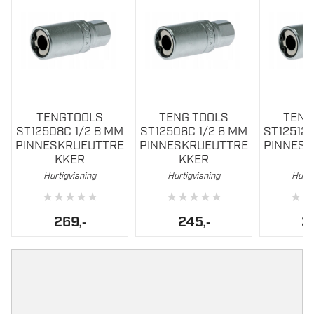
TENGTOOLS
TENG TOOLS
TENG
ST12508C 1/2 8 MM
ST12506C 1/2 6 MM
ST12512C
PINNESKRUEUTTRE
PINNESKRUEUTTRE
PINNES
KKER
KKER
K
Hurtigvisning
Hurtigvisning
Hurti
★
★
★
★
★
★
★
★
★
★
★
★
269
245
3
,-
,-