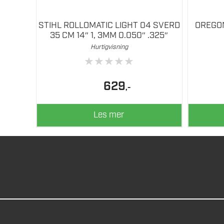
STIHL ROLLOMATIC LIGHT 04 SVERD
OREGON
35 CM 14″ 1, 3MM 0.050″ .325″
Hurtigvisning
★
★
★
★
★
629
,-
Les mer