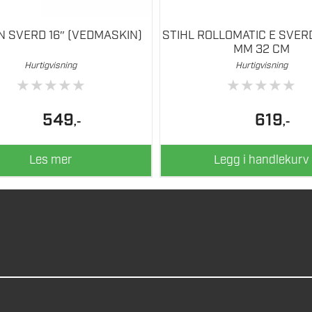
 SVERD 16″ (VEDMASKIN)
STIHL ROLLOMATIC E SVERD
MM 32 CM
Hurtigvisning
Hurtigvisning
★
★
★
★
★
★
★
★
★
★
549
619
,-
,-
Les mer
Legg i handlekurv