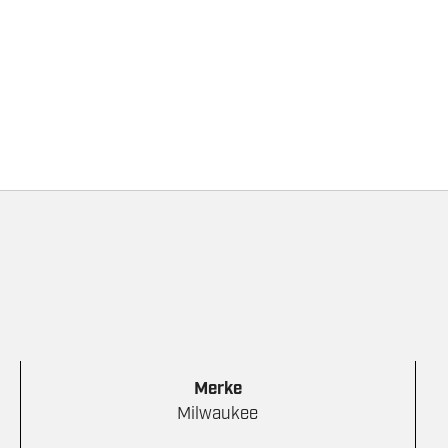
6"
3/8"
1,1
MM
M12
FHS
antall
Merke
Milwaukee