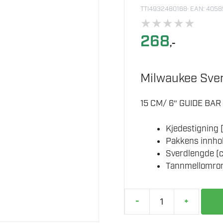
TTI4932480168
· EAN: 405
★
★
★
★
★
268
,-
Milwaukee Sve
15 CM/ 6″ GUIDE BAR
Kjedestigning [
Pakkens innhol
Sverdlengde (c
Tannmellomrom 
-
+
MILWAUKEE
SVERD