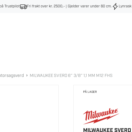
på Trustpilot
Fri frakt over kr. 2500,- | Gjelder varer under 60 cm
.
Lynrask
›
torsagsverd
MILWAUKEE SVERD 6″ 3/8″ 1,1 MM M12 FHS
PÅ LAGER
MILWAUKEE SVERD 6