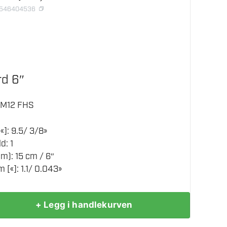
8546404536
rd 6″
 M12 FHS
«]: 9.5/ 3/8»
d: 1
m): 15 cm / 6″
[«]: 1.1/ 0.043»
+ Legg i handlekurven