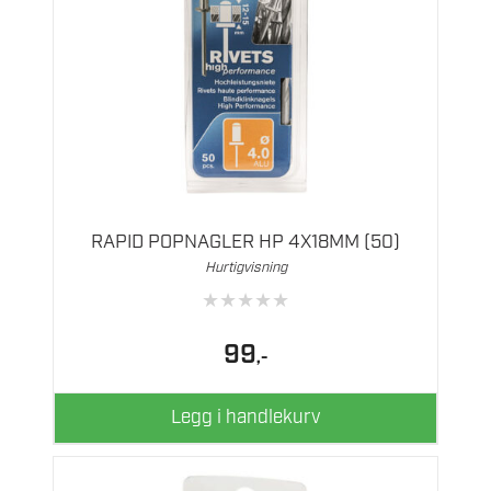
RAPID POPNAGLER HP 4X18MM (50)
Hurtigvisning
★
★
★
★
★
99
,-
Legg i handlekurv