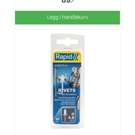
89
,-
Legg i handlekurv