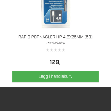
RAPID POPNAGLER HP 4,8X25MM (50)
Hurtigvisning
★
★
★
★
★
129
,-
Legg i handlekurv