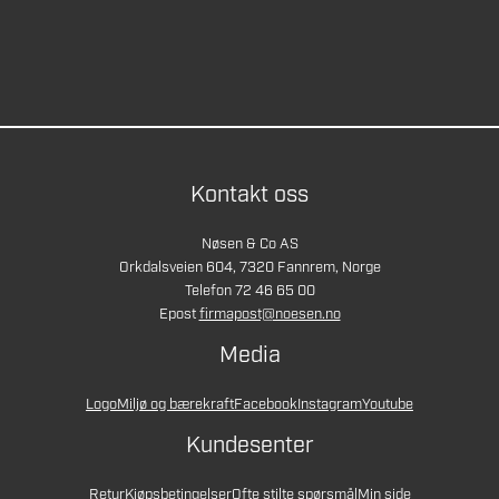
Kontakt oss
Nøsen & Co AS
Orkdalsveien 604, 7320 Fannrem, Norge
Telefon 72 46 65 00
Epost
firmapost@noesen.no
Media
Logo
Miljø og bærekraft
Facebook
Instagram
Youtube
Kundesenter
Retur
Kjøpsbetingelser
Ofte stilte spørsmål
Min side