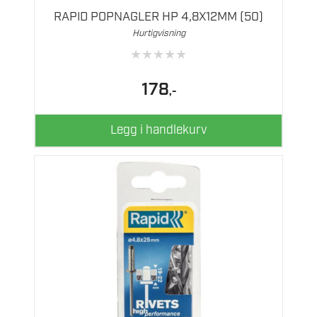
RAPID POPNAGLER HP 4,8X12MM (50)
Hurtigvisning
★
★
★
★
★
178
,-
Legg i handlekurv