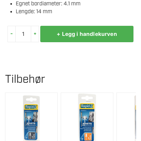
Egnet bordiameter: 4.1 mm
Lengde: 14 mm
-
+
+ Legg i handlekurven
RAPID
POPNAGLER
Ø
4,8X14
MM
Tilbehør
antall