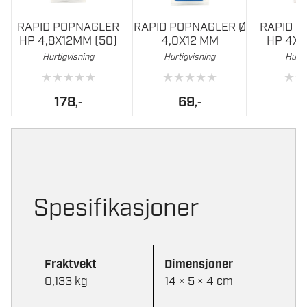
RAPID POPNAGLER
RAPID POPNAGLER Ø
RAPID 
HP 4,8X12MM (50)
4,0X12 MM
HP 4X1
Hurtigvisning
Hurtigvisning
Hurti
★
★
★
★
★
★
★
★
★
★
★
★
178
69
,-
,-
Spesifikasjoner
Fraktvekt
Dimensjoner
0,133 kg
14 × 5 × 4 cm