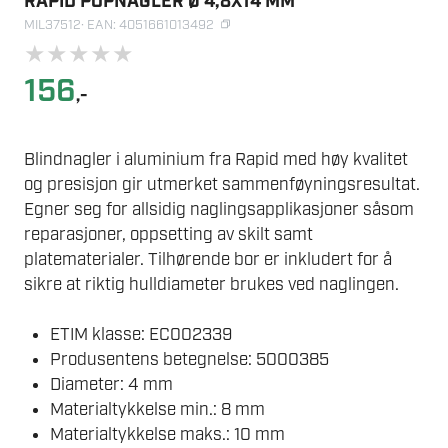
RAPID POPNAGLER Ø 4,8X14 MM
MIL37512
· EAN: 4051661013492
★
★
★
★
★
156
,-
Blindnagler i aluminium fra Rapid med høy kvalitet
og presisjon gir utmerket sammenføyningsresultat.
Egner seg for allsidig naglingsapplikasjoner såsom
reparasjoner, oppsetting av skilt samt
platematerialer. Tilhørende bor er inkludert for å
sikre at riktig hulldiameter brukes ved naglingen.
ETIM klasse: EC002339
Produsentens betegnelse: 5000385
Diameter: 4 mm
Materialtykkelse min.: 8 mm
Materialtykkelse maks.: 10 mm