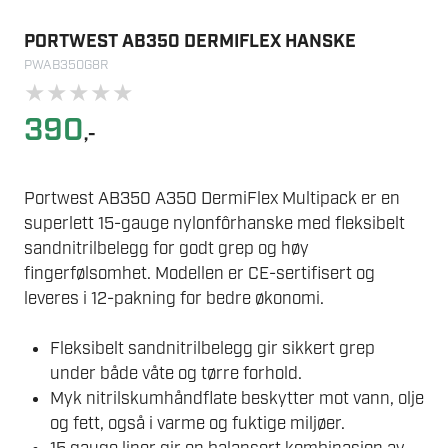
PORTWEST AB350 DERMIFLEX HANSKE
PWAB350G8R
★
★
★
★
★
390
,-
Portwest AB350 A350 DermiFlex Multipack er en
superlett 15-gauge nylonfôrhanske med fleksibelt
sandnitrilbelegg for godt grep og høy
fingerfølsomhet. Modellen er CE-sertifisert og
leveres i 12-pakning for bedre økonomi.
Fleksibelt sandnitrilbelegg gir sikkert grep
under både våte og tørre forhold.
Myk nitrilskumhåndflate beskytter mot vann, olje
og fett, også i varme og fuktige miljøer.