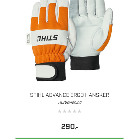
Dette
produktet
har
flere
STIHL ADVANCE ERGO HANSKER
varianter.
Hurtigvisning
Alternativene
★
★
★
★
★
kan
velges
290
,-
på
produktsiden