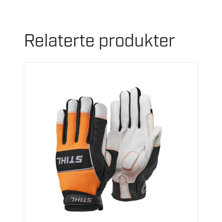
Relaterte produkter
Dette
produktet