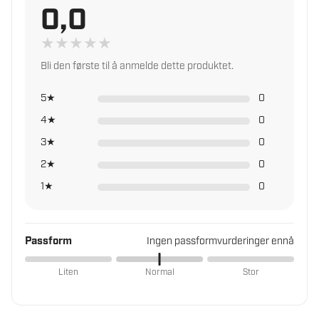
Palm dyppet for å øke fingerferdighet og
0,0
Les mer om trygg handel i norsk faghandel
ventilasjon
CE sertifisert
★
★
★
★
★
Bli den første til å anmelde dette produktet.
5★
0
4★
0
3★
0
2★
0
1★
0
Passform
Ingen passformvurderinger ennå
Liten
Normal
Stor