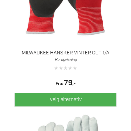
Dette
produktet
har
flere
MILWAUKEE HANSKER VINTER CUT 1/A
varianter.
Hurtigvisning
Alternativene
★
★
★
★
★
kan
velges
79
Fra:
,-
på
produktsiden
Velg alternativ