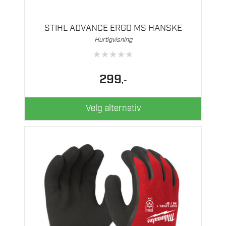
har
flere
STIHL ADVANCE ERGO MS HANSKE
varianter.
Hurtigvisning
Alternativene
★
★
★
★
★
kan
velges
299
,-
på
produktsiden
Velg alternativ