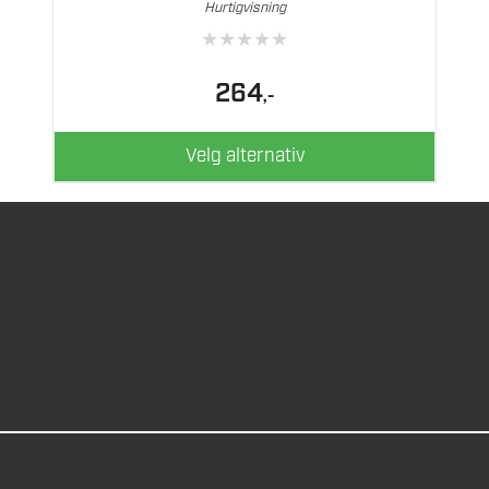
Hurtigvisning
Alternativene
★
★
★
★
★
kan
velges
264
,-
på
produktsiden
Velg alternativ