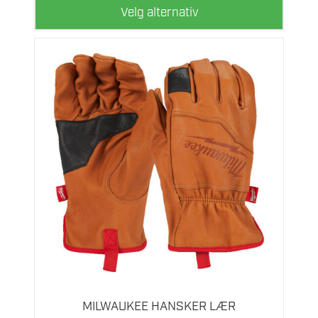
Velg alternativ
Dette
produktet
har
flere
MILWAUKEE HANSKER LÆR
varianter.