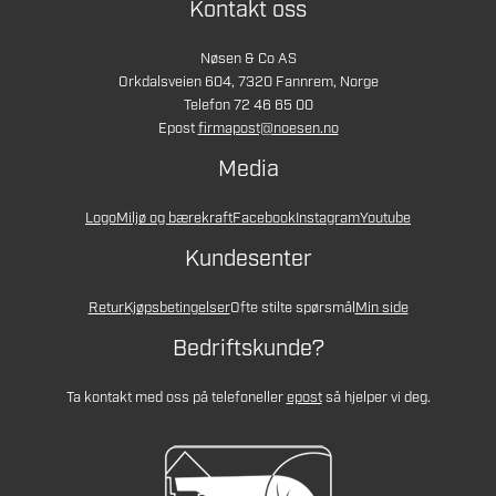
Kontakt oss
Nøsen & Co AS
Orkdalsveien 604, 7320 Fannrem, Norge
Telefon 72 46 65 00
Epost
firmapost@noesen.no
Media
Logo
Miljø og bærekraft
Facebook
Instagram
Youtube
Kundesenter
Retur
Kjøpsbetingelser
Ofte stilte spørsmål
Min side
Bedriftskunde?
Ta kontakt med oss på telefon
eller
epost
så hjelper vi deg.