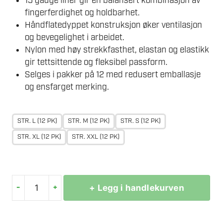
15 gauge liner gir en balansert kombinasjon av
fingerferdighet og holdbarhet.
Håndflatedyppet konstruksjon øker ventilasjon
og bevegelighet i arbeidet.
Nylon med høy strekkfasthet, elastan og elastikk
gir tettsittende og fleksibel passform.
Selges i pakker på 12 med redusert emballasje
og ensfarget merking.
STR. L (12 PK)
STR. M (12 PK)
STR. S (12 PK)
STR. XL (12 PK)
STR. XXL (12 PK)
-
+
+ Legg i handlekurven
PORTWEST
AB350
DERMIFLEX