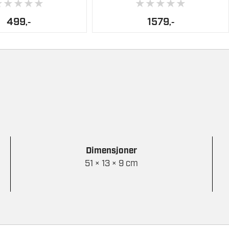
★
★
★
★
★
★
★
★
★
★
499
1579
,-
,-
8719643002327
MT1E1911DA
Dimensjoner
51 × 13 × 9 cm