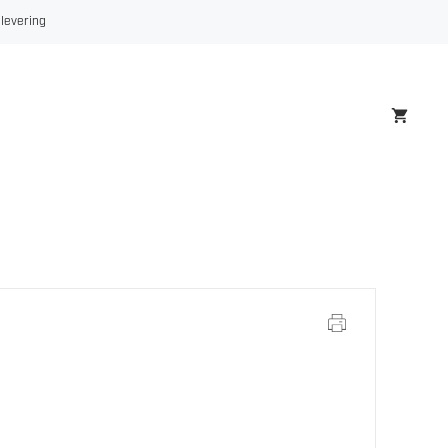
KRYSSLASER
 levering
antall