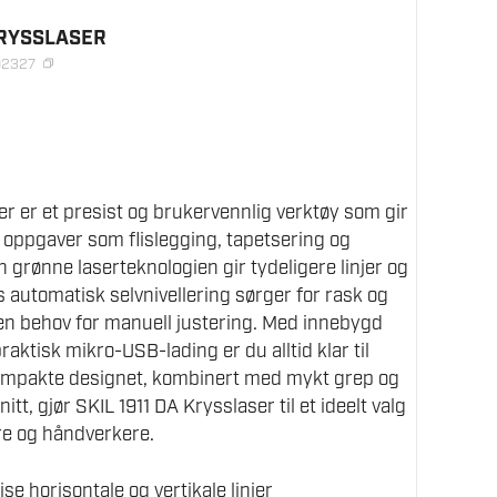
KRYSSLASER
02327
er er et presist og brukervennlig verktøy som gir
 oppgaver som flislegging, tapetsering og
 grønne laserteknologien gir tydeligere linjer og
 automatisk selvnivellering sørger for rask og
en behov for manuell justering. Med innebygd
praktisk mikro-USB-lading er du alltid klar til
kompakte designet, kombinert med mykt grep og
tt, gjør SKIL 1911 DA Krysslaser til et ideelt valg
e og håndverkere.
ise horisontale og vertikale linjer