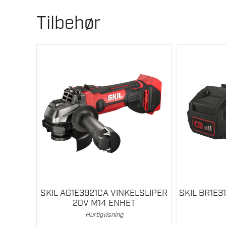
Mål (L x B x H)
Tilbehør
Arbeidsrekkevidde
Nivelleringstid
Automatisk nivellering
Nivelleringsnøyaktighet
Lasertype
Laserklasse
Temperaturområde
Lagringstemperatur
SKIL AG1E3921CA VINKELSLIPER
SKIL BR1E3
20V M14 ENHET
Driftstemperatur
Hurtigvisning