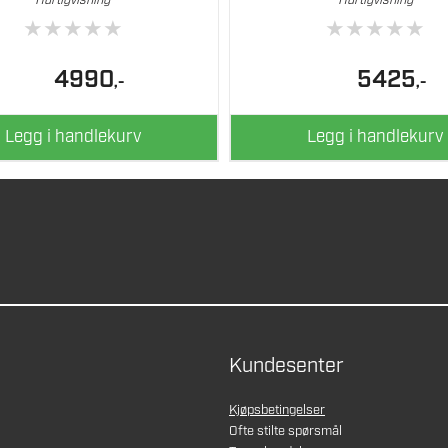
Hurtigvisning
Hurtigvisning
★
★
★
★
★
★
★
★
★
★
4990
5425
,-
,-
Legg i handlekurv
Legg i handlekurv
Kundesenter
Kjøpsbetingelser
Ofte stilte spørsmål