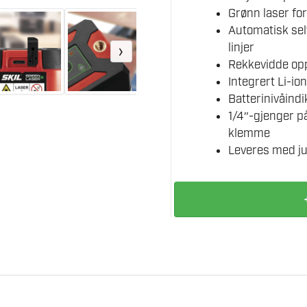
Grønn laser fo
Automatisk sel
linjer
›
Rekkevidde opp
Integrert Li-i
Batterinivåind
1/4″-gjenger på
klemme
Leveres med ju
SKIL
MT1E1911DA
KRYSSLASER
antall