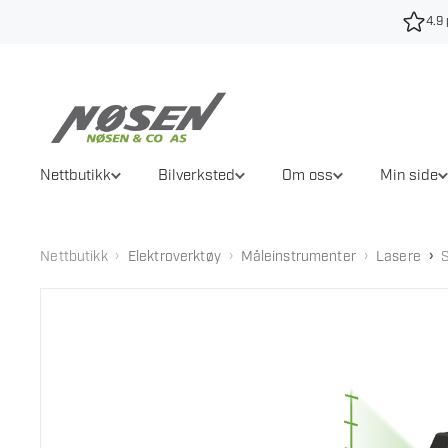
Hopp
4.9 
til
innhold
Nettbutikk
Bilverksted
Om oss
Min side
›
›
›
›
Nettbutikk
Elektroverktøy
Måleinstrumenter
Lasere