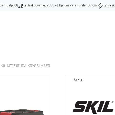
på Trustpilot
Fri frakt over kr. 2500,- | Gjelder varer under 60 cm
.
Lynrask
SKIL MT1E1911DA KRYSSLASER
PÅ LAGER