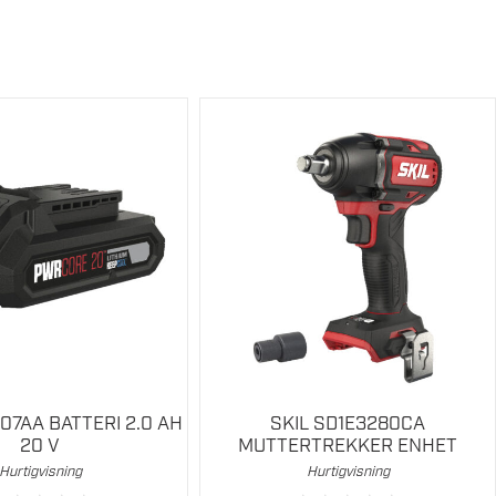
71 x 61 x 77 mm
20 m
< 5 s
Ja
± 0,5 mm/m
520 nm
2
-20°C – +70°C
107AA BATTERI 2.0 AH
SKIL SD1E3280CA
20 V
MUTTERTREKKER ENHET
-5°C – +40°C
Hurtigvisning
Hurtigvisning