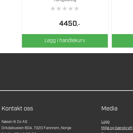
Hurtigvisning
★
★
★
★
★
4450
,-
Legg i handlekurv
Kontakt oss
Media
Nøsen & Co AS
Logo
Orkdalsveien 604, 7320 Fannrem, Norge
Miljø og bærekraft