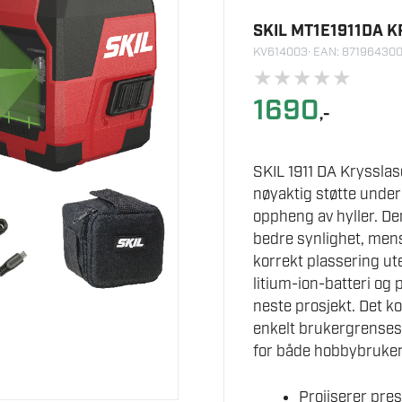
SKIL MT1E1911DA 
KV614003
· EAN: 87196430
★
★
★
★
★
1690
,-
SKIL 1911 DA Krysslas
nøyaktig støtte under
oppheng av hyller. Den
bedre synlighet, mens
korrekt plassering ut
litium-ion-batteri og 
neste prosjekt. Det 
enkelt brukergrensesni
for både hobbybruker
Projiserer pres