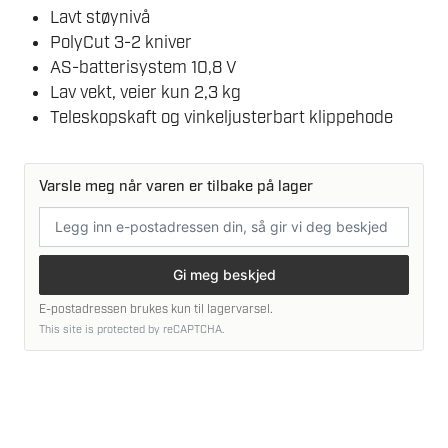
Lavt støynivå
PolyCut 3-2 kniver
AS-batterisystem 10,8 V
Lav vekt, veier kun 2,3 kg
Teleskopskaft og vinkeljusterbart klippehode
Varsle meg når varen er tilbake på lager
E-
postadresse
Gi meg beskjed
E-postadressen brukes kun til lagervarsel.
This site is protected by reCAPTCHA.