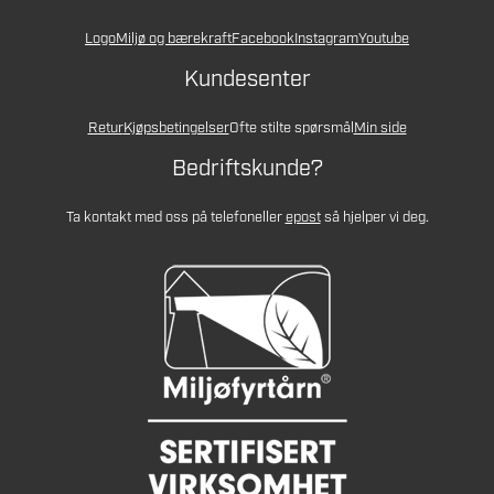
Logo
Miljø og bærekraft
Facebook
Instagram
Youtube
Kundesenter
Retur
Kjøpsbetingelser
Ofte stilte spørsmål
Min side
Bedriftskunde?
Ta kontakt med oss på telefon
eller
epost
så hjelper vi deg.