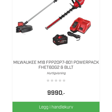
MILWAUKEE M18 FPP2OP7-801 POWERPACK
FHET60G2 & BLLT
Hurtigvisning
★
★
★
★
★
9990
,-
Legg i handlekurv