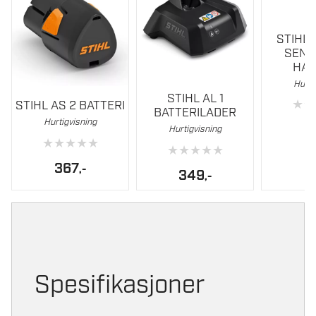
STIHL
SENS
HA
Dette
Hurti
STIHL AL 1
produktet
★
★
STIHL AS 2 BATTERI
BATTERILADER
har
Hurtigvisning
2
Hurtigvisning
flere
★
★
★
★
★
★
★
★
★
★
varianter.
367
,-
Alternati
349
,-
kan
velges
på
produktsi
Spesifikasjoner