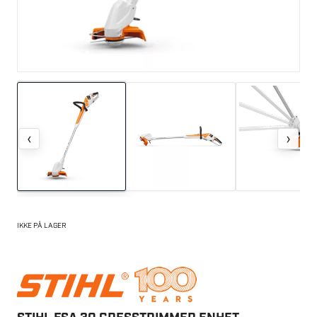
‹
›
IKKE PÅ LAGER