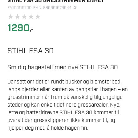
STIHL FSA 30 GRESSTRIMMER ENHET
FA100115700
· EAN: 886661676644
★
★
★
★
★
1290
,-
STIHL FSA 30
Smidig hagestell med nye STIHL FSA 30
Uansett om det er rundt busker og blomsterbed,
langs gjerder eller kanten av gangstier i hagen – en
gresstrimmer når frem på vanskelig tilgjengelige
steder og kan enkelt definere gressarealer. Nye,
lette og batteridrevne STIHL FSA 30 kommer til
overalt der gressklipperen ikke kommer til, og
hjelper deg med å holde hagen fin.