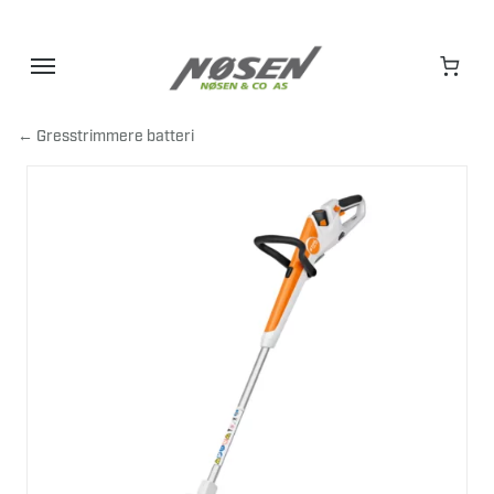
Hopp
til
innhold
← Gresstrimmere batteri