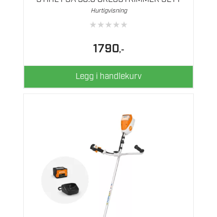
Hurtigvisning
★
★
★
★
★
1790
,-
Legg i handlekurv