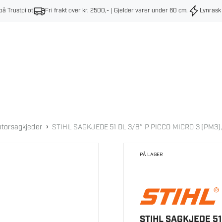
på Trustpilot
Fri frakt over kr. 2500,- | Gjelder varer under 60 cm
.
Lynrask
›
torsagkjeder
STIHL SAGKJEDE 51 DL 3/8″ P PICCO MICRO 3 (PM3),
PÅ LAGER
STIHL SAGKJEDE 51 