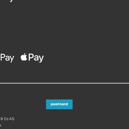
 & Co AS.
.