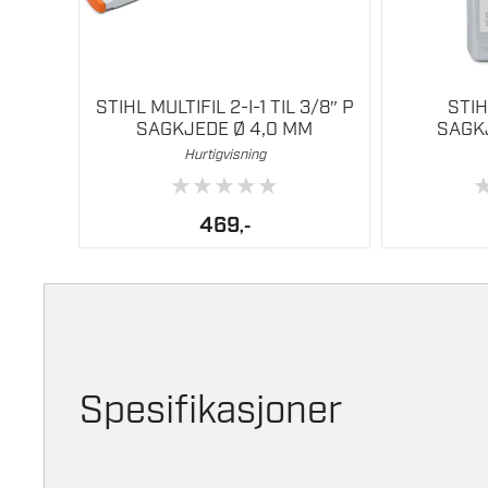
STIHL MULTIFIL 2-I-1 TIL 3/8″ P
STI
SAGKJEDE Ø 4,0 MM
SAGKJ
Hurtigvisning
★
★
★
★
★
469
,-
Spesifikasjoner