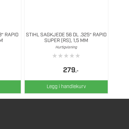
8″ RAPID
STIHL SAGKJEDE 56 DL .325″ RAPID
MM
SUPER (RS), 1,5 MM
Hurtigvisning
★
★
★
★
★
279
,-
Legg i handlekurv