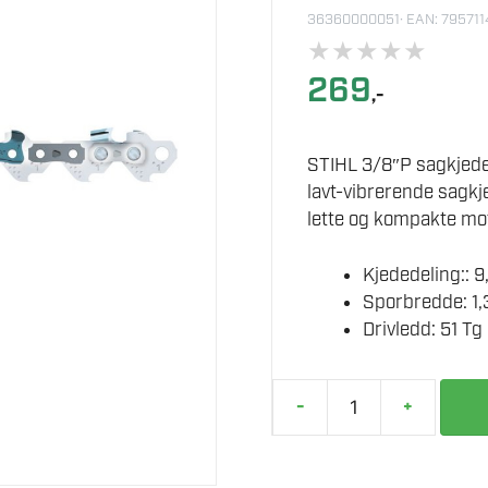
36360000051
· EAN: 79571
★
★
★
★
★
269
,-
STIHL 3/8″P sagkjede 
lavt-vibrerende sagkje
lette og kompakte mo
Kjededeling::
Sporbredde: 1
Drivledd: 51 Tg
-
+
STIHL
SAGKJEDE
51