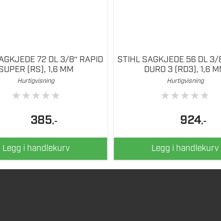
AGKJEDE 72 DL 3/8″ RAPID
STIHL SAGKJEDE 56 DL 3/
SUPER (RS), 1,6 MM
DURO 3 (RD3), 1,6 
Hurtigvisning
Hurtigvisning
★
★
★
★
★
★
★
★
★
★
385
924
,-
,-
Legg i handlekurv
Legg i handlekurv