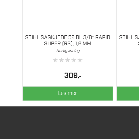
STIHL SAGKJEDE 56 DL 3/8″ RAPID
STIHL S
SUPER (RS), 1,6 MM
Hurtigvisning
★
★
★
★
★
309
,-
Les mer