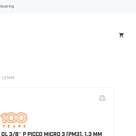
51
 levering
DL
3/8"
P
PICCO
MICRO
3
(PM3),
1,3
MM
antall
 1,3 MM
DL 3/8″ P PICCO MICRO 3 (PM3), 1,3 MM