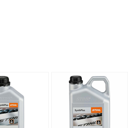
DL
3/8"
P
PICCO
MICRO
3
(PM3),
1,3
MM
antall