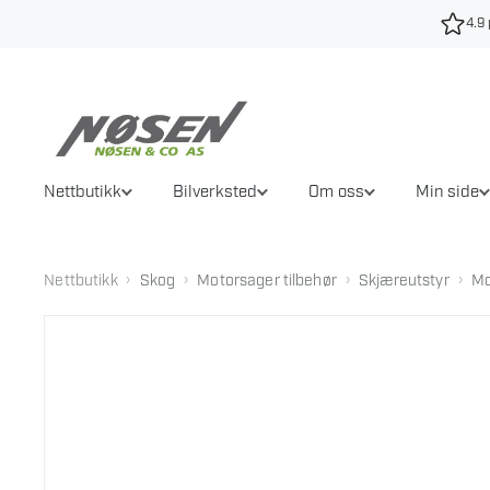
Hopp
4.9 
til
innhold
Nettbutikk
Bilverksted
Om oss
Min side
›
›
›
›
Nettbutikk
Skog
Motorsager tilbehør
Skjæreutstyr
Mo