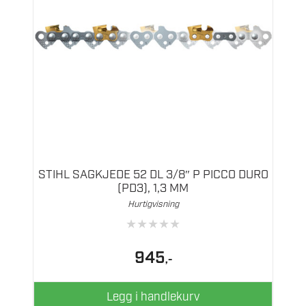
STIHL SAGKJEDE 52 DL 3/8″ P PICCO DURO
(PD3), 1,3 MM
Hurtigvisning
★
★
★
★
★
945
,-
Legg i handlekurv