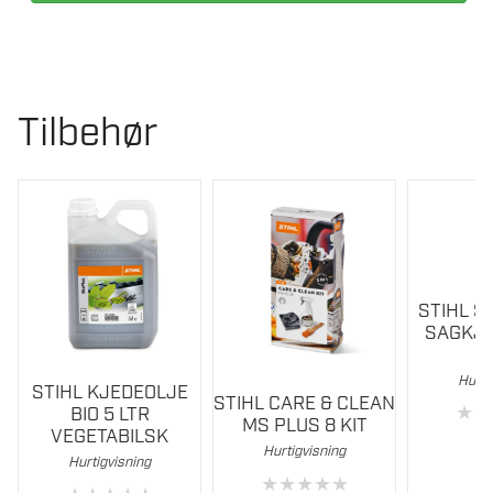
SAGKJEDE
68
DL
.325
Tilbehør
RAPID
SUPER
(RS),
1,6
MM
antall
STIHL 
SAGKJE
Hurti
STIHL KJEDEOLJE
STIHL CARE & CLEAN
★
★
BIO 5 LTR
MS PLUS 8 KIT
VEGETABILSK
Hurtigvisning
Hurtigvisning
★
★
★
★
★