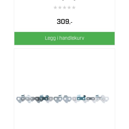
★
★
★
★
★
309
,-
Legg i handlekurv