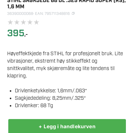
STIHL SAGKJEDE 68 DL .325 RAPID SUPER (RS),
1,6 MM
36390000068
· EAN: 795711348816
★
★
★
★
★
395
,-
Høyeffektkjede fra STIHL for profesjonelt bruk. Lite
vibrasjoner, ekstremt høy stikkeffekt og
snittkvalitet, myk skjæremåte og lite tendens til
klapring.
Drivlenketykkelse: 1,6mm/.063″
Sagkjededeling: 8,25mm/.325″
Drivlenker: 68 Tg
+ Legg i handlekurven
STIHL