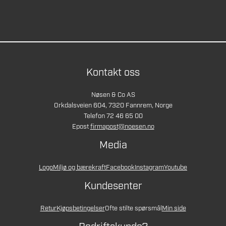
Kontakt oss
Nøsen & Co AS
Orkdalsveien 604, 7320 Fannrem, Norge
Telefon 72 46 65 00
Epost
firmapost@noesen.no
Media
Logo
Miljø og bærekraft
Facebook
Instagram
Youtube
Kundesenter
Retur
Kjøpsbetingelser
Ofte stilte spørsmål
Min side