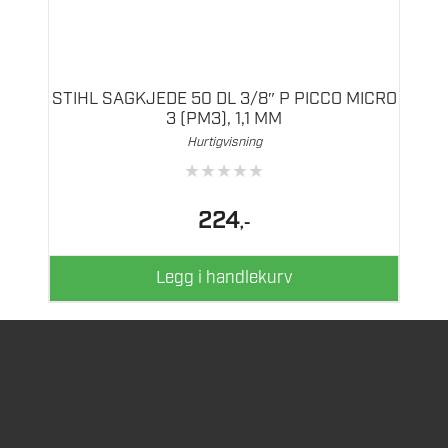
STIHL SAGKJEDE 50 DL 3/8″ P PICCO MICRO
3 (PM3), 1,1 MM
Hurtigvisning
★
★
★
★
★
224
,-
Legg i handlekurv