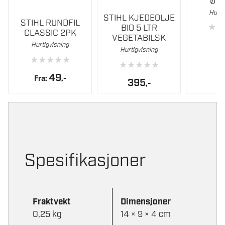
Ø 4
Dette
Hurti
STIHL KJEDEOLJE
STIHL RUNDFIL
produktet
★
★
BIO 5 LTR
CLASSIC 2PK
har
VEGETABILSK
5
Hurtigvisning
flere
Hurtigvisning
★
★
★
★
★
varianter.
★
★
★
★
★
Alternativene
49
Fra:
,-
395
,-
kan
velges
på
produktsiden
Spesifikasjoner
Fraktvekt
Dimensjoner
0,25 kg
14 × 9 × 4 cm