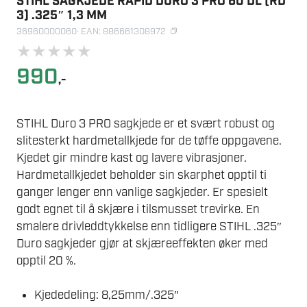
STIHL SAGKJEDE RAPID DURO 3 PRO 60 DL (RD
3) .325″ 1,3 MM
36960000060
· EAN: 886661308972
★
★
★
★
★
990
,-
STIHL Duro 3 PRO sagkjede er et svært robust og
slitesterkt hardmetallkjede for de tøffe oppgavene.
Kjedet gir mindre kast og lavere vibrasjoner.
Hardmetallkjedet beholder sin skarphet opptil ti
ganger lenger enn vanlige sagkjeder. Er spesielt
godt egnet til å skjære i tilsmusset trevirke. En
smalere drivleddtykkelse enn tidligere STIHL .325″
Duro sagkjeder gjør at skjæreeffekten øker med
opptil 20 %.
Kjededeling: 8,25mm/.325″