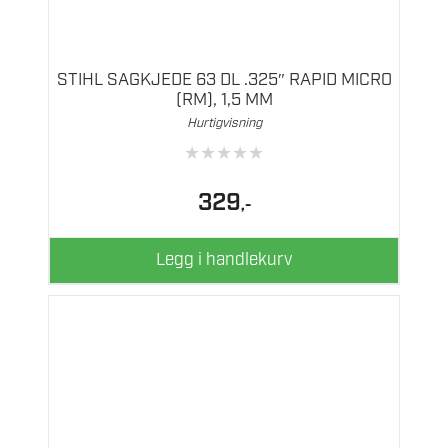
STIHL SAGKJEDE 63 DL .325″ RAPID MICRO
(RM), 1,5 MM
Hurtigvisning
★
★
★
★
★
329
,-
Legg i handlekurv