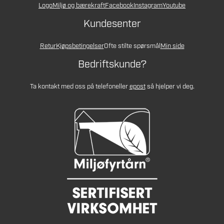
Logo
Miljø og bærekraft
Facebook
Instagram
Youtube
Kundesenter
Retur
Kjøpsbetingelser
Ofte stilte spørsmål
Min side
Bedriftskunde?
Ta kontakt med oss på telefon
eller
epost
så hjelper vi deg.