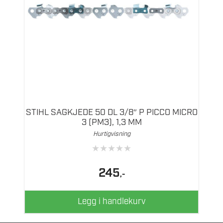
STIHL SAGKJEDE 50 DL 3/8″ P PICCO MICRO
3 (PM3), 1,3 MM
Hurtigvisning
★
★
★
★
★
245
,-
Legg i handlekurv