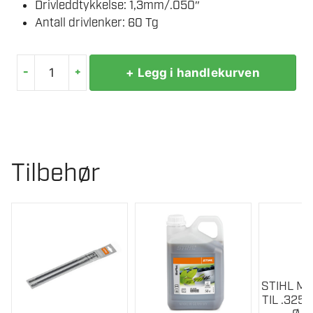
Drivleddtykkelse: 1,3mm/.050″
Antall drivlenker: 60 Tg
-
+
+ Legg i handlekurven
STIHL
SAGKJEDE
RAPID
DURO
3
Tilbehør
PRO
60
DL
(RD
3)
.325"
1,3
STIHL MUL
MM
TIL .325
antall