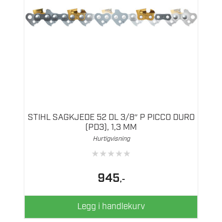
STIHL SAGKJEDE 52 DL 3/8″ P PICCO DURO
(PD3), 1,3 MM
Hurtigvisning
★
★
★
★
★
945
,-
Legg i handlekurv